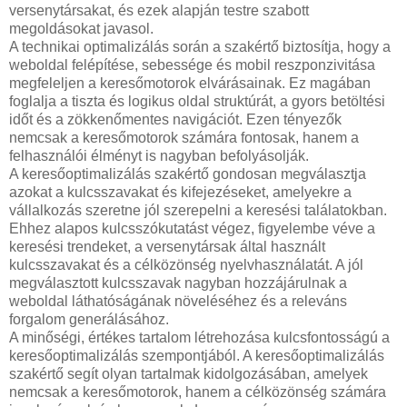
versenytársakat, és ezek alapján testre szabott
megoldásokat javasol.
A technikai optimalizálás során a szakértő biztosítja, hogy a
weboldal felépítése, sebessége és mobil reszponzivitása
megfeleljen a keresőmotorok elvárásainak. Ez magában
foglalja a tiszta és logikus oldal struktúrát, a gyors betöltési
időt és a zökkenőmentes navigációt. Ezen tényezők
nemcsak a keresőmotorok számára fontosak, hanem a
felhasználói élményt is nagyban befolyásolják.
A keresőoptimalizálás szakértő gondosan megválasztja
azokat a kulcsszavakat és kifejezéseket, amelyekre a
vállalkozás szeretne jól szerepelni a keresési találatokban.
Ehhez alapos kulcsszókutatást végez, figyelembe véve a
keresési trendeket, a versenytársak által használt
kulcsszavakat és a célközönség nyelvhasználatát. A jól
megválasztott kulcsszavak nagyban hozzájárulnak a
weboldal láthatóságának növeléséhez és a releváns
forgalom generálásához.
A minőségi, értékes tartalom létrehozása kulcsfontosságú a
keresőoptimalizálás szempontjából. A keresőoptimalizálás
szakértő segít olyan tartalmak kidolgozásában, amelyek
nemcsak a keresőmotorok, hanem a célközönség számára