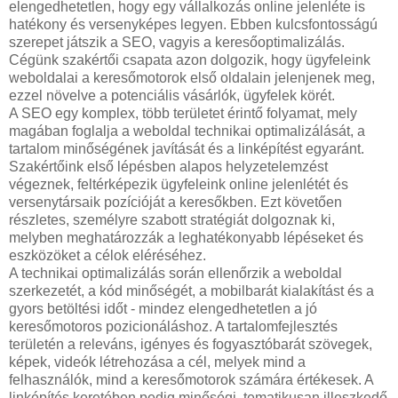
elengedhetetlen, hogy egy vállalkozás online jelenléte is
hatékony és versenyképes legyen. Ebben kulcsfontosságú
szerepet játszik a SEO, vagyis a keresőoptimalizálás.
Cégünk szakértői csapata azon dolgozik, hogy ügyfeleink
weboldalai a keresőmotorok első oldalain jelenjenek meg,
ezzel növelve a potenciális vásárlók, ügyfelek körét.
A SEO egy komplex, több területet érintő folyamat, mely
magában foglalja a weboldal technikai optimalizálását, a
tartalom minőségének javítását és a linképítést egyaránt.
Szakértőink első lépésben alapos helyzetelemzést
végeznek, feltérképezik ügyfeleink online jelenlétét és
versenytársaik pozícióját a keresőkben. Ezt követően
részletes, személyre szabott stratégiát dolgoznak ki,
melyben meghatározzák a leghatékonyabb lépéseket és
eszközöket a célok eléréséhez.
A technikai optimalizálás során ellenőrzik a weboldal
szerkezetét, a kód minőségét, a mobilbarát kialakítást és a
gyors betöltési időt - mindez elengedhetetlen a jó
keresőmotoros pozicionáláshoz. A tartalomfejlesztés
területén a releváns, igényes és fogyasztóbarát szövegek,
képek, videók létrehozása a cél, melyek mind a
felhasználók, mind a keresőmotorok számára értékesek. A
linképítés keretében pedig minőségi, tematikusan illeszkedő