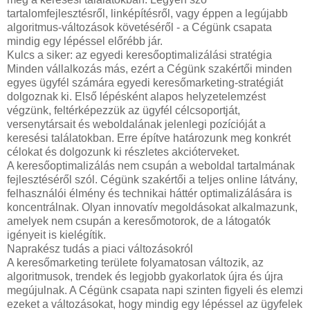
tartalomfejlesztésről, linképítésről, vagy éppen a legújabb
algoritmus-változások követéséről - a Cégünk csapata
mindig egy lépéssel előrébb jár.
Kulcs a siker: az egyedi keresőoptimalizálási stratégia
Minden vállalkozás más, ezért a Cégünk szakértői minden
egyes ügyfél számára egyedi keresőmarketing-stratégiát
dolgoznak ki. Első lépésként alapos helyzetelemzést
végzünk, feltérképezzük az ügyfél célcsoportját,
versenytársait és weboldalának jelenlegi pozícióját a
keresési találatokban. Erre építve határozunk meg konkrét
célokat és dolgozunk ki részletes akcióterveket.
A keresőoptimalizálás nem csupán a weboldal tartalmának
fejlesztéséről szól. Cégünk szakértői a teljes online látvány,
felhasználói élmény és technikai háttér optimalizálására is
koncentrálnak. Olyan innovatív megoldásokat alkalmazunk,
amelyek nem csupán a keresőmotorok, de a látogatók
igényeit is kielégítik.
Naprakész tudás a piaci változásokról
A keresőmarketing területe folyamatosan változik, az
algoritmusok, trendek és legjobb gyakorlatok újra és újra
megújulnak. A Cégünk csapata napi szinten figyeli és elemzi
ezeket a változásokat, hogy mindig egy lépéssel az ügyfelek