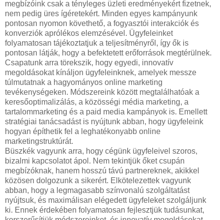
megbízóink csak a tényleges üzleti eredményekért fizetnek,
nem pedig üres ígéretekért. Minden egyes kampányunk
pontosan nyomon követhető, a fogyasztói interakciók és
konverziók aprólékos elemzésével. Ügyfeleinket
folyamatosan tájékoztatjuk a teljesítményről, így ők is
pontosan látják, hogy a befektetett erőforrások megtérülnek.
Csapatunk arra törekszik, hogy egyedi, innovatív
megoldásokat kínáljon ügyfeleinknek, amelyek messze
túlmutatnak a hagyományos online marketing
tevékenységeken. Módszereink között megtalálhatóak a
keresőoptimalizálás, a közösségi média marketing, a
tartalommarketing és a paid media kampányok is. Emellett
stratégiai tanácsadást is nyújtunk abban, hogy ügyfeleink
hogyan építhetik fel a leghatékonyabb online
marketingstruktúrát.
Büszkék vagyunk arra, hogy cégünk ügyfeleivel szoros,
bizalmi kapcsolatot ápol. Nem tekintjük őket csupán
megbízóknak, hanem hosszú távú partnereknek, akikkel
közösen dolgozunk a sikerért. Elkötelezettek vagyunk
abban, hogy a legmagasabb színvonalú szolgáltatást
nyújtsuk, és maximálisan elégedett ügyfeleket szolgáljunk
ki. Ennek érdekében folyamatosan fejlesztjük tudásunkat,
korszerűsítjük módszereinket, és innovatív megoldásokat