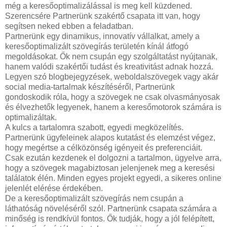
még a keresőoptimalizálással is meg kell küzdened.
Szerencsére Partnerünk szakértő csapata itt van, hogy
segítsen neked ebben a feladatban.
Partnerünk egy dinamikus, innovatív vállalkat, amely a
keresőoptimalizált szövegírás területén kínál átfogó
megoldásokat. Ők nem csupán egy szolgáltatást nyújtanak,
hanem valódi szakértői tudást és kreativitást adnak hozzá.
Legyen szó blogbejegyzések, weboldalszövegek vagy akár
social media-tartalmak készítéséről, Partnerünk
gondoskodik róla, hogy a szövegek ne csak olvasmányosak
és élvezhetők legyenek, hanem a keresőmotorok számára is
optimalizáltak.
A kulcs a tartalomra szabott, egyedi megközelítés.
Partnerünk ügyfeleinek alapos kutatást és elemzést végez,
hogy megértse a célközönség igényeit és preferenciáit.
Csak ezután kezdenek el dolgozni a tartalmon, ügyelve arra,
hogy a szövegek magabiztosan jelenjenek meg a keresési
találatok élén. Minden egyes projekt egyedi, a sikeres online
jelenlét elérése érdekében.
De a keresőoptimalizált szövegírás nem csupán a
láthatóság növeléséről szól. Partnerünk csapata számára a
minőség is rendkívül fontos. Ők tudják, hogy a jól felépített,