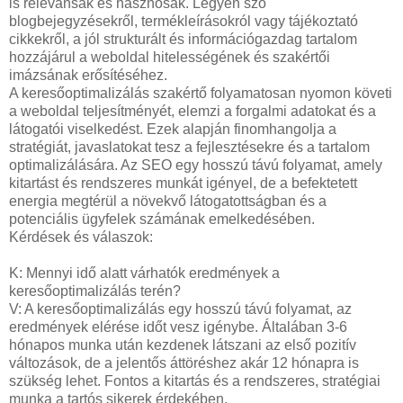
is relevánsak és hasznosak. Legyen szó
blogbejegyzésekről, termékleírásokról vagy tájékoztató
cikkekről, a jól strukturált és információgazdag tartalom
hozzájárul a weboldal hitelességének és szakértői
imázsának erősítéséhez.
A keresőoptimalizálás szakértő folyamatosan nyomon követi
a weboldal teljesítményét, elemzi a forgalmi adatokat és a
látogatói viselkedést. Ezek alapján finomhangolja a
stratégiát, javaslatokat tesz a fejlesztésekre és a tartalom
optimalizálására. Az SEO egy hosszú távú folyamat, amely
kitartást és rendszeres munkát igényel, de a befektetett
energia megtérül a növekvő látogatottságban és a
potenciális ügyfelek számának emelkedésében.
Kérdések és válaszok:
K: Mennyi idő alatt várhatók eredmények a
keresőoptimalizálás terén?
V: A keresőoptimalizálás egy hosszú távú folyamat, az
eredmények elérése időt vesz igénybe. Általában 3-6
hónapos munka után kezdenek látszani az első pozitív
változások, de a jelentős áttöréshez akár 12 hónapra is
szükség lehet. Fontos a kitartás és a rendszeres, stratégiai
munka a tartós sikerek érdekében.