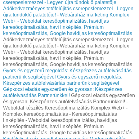
cserepeslemezzel - Legyen újra tündöklő palatetője!
Adókedvezményes tetőfelújítás cserepeslemezzel - Legyen
újra tündöklő palatetője! - Webáruház marketing Komplex
Web+ - Weboldal keresőoptimalizálás, havidíjas
keresőoptimalizálás, havi linképítés, Prémium
keresőoptimalizálás, Google havidíjas keresőoptimalizálás
Adókedvezményes tetőfelújítás cserepeslemezzel - Legyen
újra tündöklő palatetője! - Webáruház marketing Komplex
Web+ - Weboldal keresőoptimalizálás, havidíjas
keresőoptimalizálás, havi linképítés, Prémium
keresőoptimalizálás, Google havidíjas keresőoptimalizálás
Gyors és egyszerű megoldás: Készpénzes autófelvásárlás
partnerünk segítségével
Gyors és egyszerű megoldás:
Készpénzes autófelvásárlás partnerünk segítségével
Gépkocsi eladás egyszerűen és gyorsan: Készpénzes
autófelvásárlás Partnerünkkel!
Gépkocsi eladás egyszerűen
és gyorsan: Készpénzes autófelvásárlás Partnerünkkel! -
Weboldal készítés Keresőoptimalizálás Komplex Web+ -
Komplex keresőoptimalizálás - Keresőoptimalizálás
linképítés - Weboldal keresőoptimalizálás, havidíjas
keresőoptimalizálás, havi linképítés, Prémium
keresőoptimalizálás, Google havidíjas keresőoptimalizálás
Kristálytiszta víz, gondtalan pancsolás: Medencetisztítás