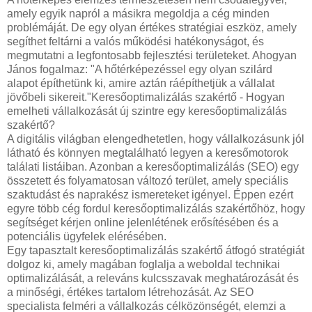
amely egyik napról a másikra megoldja a cég minden
problémáját. De egy olyan értékes stratégiai eszköz, amely
segíthet feltárni a valós működési hatékonyságot, és
megmutatni a legfontosabb fejlesztési területeket. Ahogyan
János fogalmaz: "A hőtérképezéssel egy olyan szilárd
alapot építhetünk ki, amire aztán ráépíthetjük a vállalat
jövőbeli sikereit."Keresőoptimalizálás szakértő - Hogyan
emelheti vállalkozását új szintre egy keresőoptimalizálás
szakértő?
A digitális világban elengedhetetlen, hogy vállalkozásunk jól
látható és könnyen megtalálható legyen a keresőmotorok
találati listáiban. Azonban a keresőoptimalizálás (SEO) egy
összetett és folyamatosan változó terület, amely speciális
szaktudást és naprakész ismereteket igényel. Éppen ezért
egyre több cég fordul keresőoptimalizálás szakértőhöz, hogy
segítséget kérjen online jelenlétének erősítésében és a
potenciális ügyfelek elérésében.
Egy tapasztalt keresőoptimalizálás szakértő átfogó stratégiát
dolgoz ki, amely magában foglalja a weboldal technikai
optimalizálását, a releváns kulcsszavak meghatározását és
a minőségi, értékes tartalom létrehozását. Az SEO
specialista felméri a vállalkozás célközönségét, elemzi a