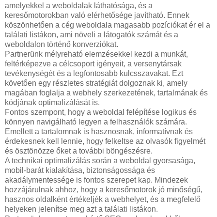
amelyekkel a weboldalak láthatósága, és a
keresőmotorokban való elérhetősége javítható. Ennek
köszönhetően a cég weboldala magasabb pozíciókat ér el a
találati listákon, ami növeli a látogatók számát és a
weboldalon történő konverziókat.
Partnerünk mélyreható elemzésekkel kezdi a munkát,
feltérképezve a célcsoport igényeit, a versenytársak
tevékenységét és a legfontosabb kulcsszavakat. Ezt
követően egy részletes stratégiát dolgoznak ki, amely
magában foglalja a webhely szerkezetének, tartalmának és
kódjának optimalizálását is.
Fontos szempont, hogy a weboldal felépítése logikus és
könnyen navigálható legyen a felhasználók számára.
Emellett a tartalomnak is hasznosnak, informatívnak és
érdekesnek kell lennie, hogy felkeltse az olvasók figyelmét
és ösztönözze őket a további böngészésre.
A technikai optimalizálás során a weboldal gyorsasága,
mobil-barát kialakítása, biztonságossága és
akadálymentessége is fontos szerepet kap. Mindezek
hozzájárulnak ahhoz, hogy a keresőmotorok jó minőségű,
hasznos oldalként értékeljék a webhelyet, és a megfelelő
helyeken jelenítse meg azt a találati listákon.