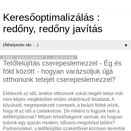
Keresőoptimalizálás :
redőny, redőny javítás
▼
2024. szeptember 1., vasárnap
Tetőfelújítás cserepeslemezzel - Ég és
föld között - hogyan varázsoljuk újjá
otthonunk tetejét cserepeslemezzel?
Elérkezik az idő, amikor otthonunk sokat megélt teteje már
nem képes megfelelően ellátni védelmező feladatát. A
kilyukadt, megrepedezett cserepek, a beázó foltok jelzik,
hogy itt az idő a cselekvésre. De miként is fogjunk neki a
tetőfelújításnak? Milyen lehetőségeink vannak, és hogyan
tudunk egy igazán modern, stílusos megoldást találni?
Partnerünkkel, a tetőfelújítás szakértőivel közösen kerestük