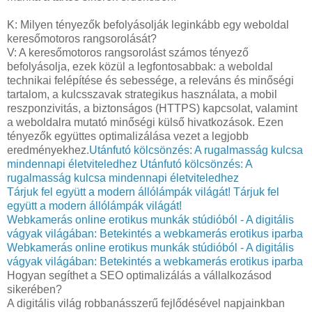
K: Milyen tényezők befolyásolják leginkább egy weboldal
keresőmotoros rangsorolását?
V: A keresőmotoros rangsorolást számos tényező
befolyásolja, ezek közül a legfontosabbak: a weboldal
technikai felépítése és sebessége, a releváns és minőségi
tartalom, a kulcsszavak strategikus használata, a mobil
reszponzivitás, a biztonságos (HTTPS) kapcsolat, valamint
a weboldalra mutató minőségi külső hivatkozások. Ezen
tényezők együttes optimalizálása vezet a legjobb
eredményekhez.
Utánfutó kölcsönzés: A rugalmasság kulcsa
mindennapi életviteledhez
Utánfutó kölcsönzés: A
rugalmasság kulcsa mindennapi életviteledhez
Tárjuk fel együtt a modern állólámpák világát!
Tárjuk fel
együtt a modern állólámpák világát!
Webkamerás online erotikus munkák stúdióból - A digitális
vágyak világában: Betekintés a webkamerás erotikus iparba
Webkamerás online erotikus munkák stúdióból - A digitális
vágyak világában: Betekintés a webkamerás erotikus iparba
Hogyan segíthet a SEO optimalizálás a vállalkozásod
sikerében?
A digitális világ robbanásszerű fejlődésével napjainkban