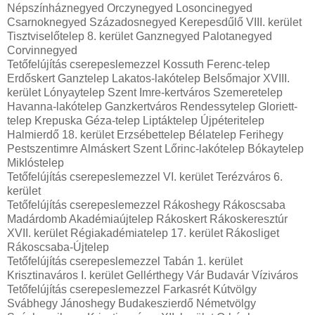
Népszínháznegyed Orczynegyed Losoncinegyed
Csarnoknegyed Századosnegyed Kerepesdűlő VIII. kerület
Tisztviselőtelep 8. kerület Ganznegyed Palotanegyed
Corvinnegyed
Tetőfelújítás cserepeslemezzel Kossuth Ferenc-telep
Erdőskert Ganztelep Lakatos-lakótelep Belsőmajor XVIII.
kerület Lónyaytelep Szent Imre-kertváros Szemeretelep
Havanna-lakótelep Ganzkertváros Rendessytelep Gloriett-
telep Krepuska Géza-telep Liptáktelep Újpéteritelep
Halmierdő 18. kerület Erzsébettelep Bélatelep Ferihegy
Pestszentimre Almáskert Szent Lőrinc-lakótelep Bókaytelep
Miklóstelep
Tetőfelújítás cserepeslemezzel VI. kerület Terézváros 6.
kerület
Tetőfelújítás cserepeslemezzel Rákoshegy Rákoscsaba
Madárdomb Akadémiaújtelep Rákoskert Rákoskeresztúr
XVII. kerület Régiakadémiatelep 17. kerület Rákosliget
Rákoscsaba-Újtelep
Tetőfelújítás cserepeslemezzel Tabán 1. kerület
Krisztinaváros I. kerület Gellérthegy Vár Budavár Víziváros
Tetőfelújítás cserepeslemezzel Farkasrét Kútvölgy
Svábhegy Jánoshegy Budakeszierdő Németvölgy