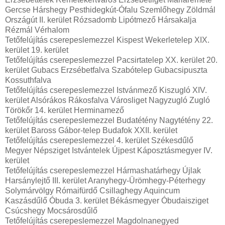
Gercse Hárshegy Pesthidegkút-Ófalu Szemlőhegy Zöldmál
Országút II. kerület Rózsadomb Lipótmező Hársakalja
Rézmál Vérhalom
Tetőfelújítás cserepeslemezzel Kispest Wekerletelep XIX.
kerület 19. kerület
Tetőfelújítás cserepeslemezzel Pacsirtatelep XX. kerület 20.
kerület Gubacs Erzsébetfalva Szabótelep Gubacsipuszta
Kossuthfalva
Tetőfelújítás cserepeslemezzel Istvánmező Kiszugló XIV.
kerület Alsórákos Rákosfalva Városliget Nagyzugló Zugló
Törökőr 14. kerület Herminamező
Tetőfelújítás cserepeslemezzel Budatétény Nagytétény 22.
kerület Baross Gábor-telep Budafok XXII. kerület
Tetőfelújítás cserepeslemezzel 4. kerület Székesdűlő
Megyer Népsziget Istvántelek Újpest Káposztásmegyer IV.
kerület
Tetőfelújítás cserepeslemezzel Hármashatárhegy Újlak
Harsánylejtő III. kerület Aranyhegy-Ürömhegy-Péterhegy
Solymárvölgy Rómaifürdő Csillaghegy Aquincum
Kaszásdűlő Óbuda 3. kerület Békásmegyer Óbudaisziget
Csúcshegy Mocsárosdűlő
Tetőfelújítás cserepeslemezzel Magdolnanegyed