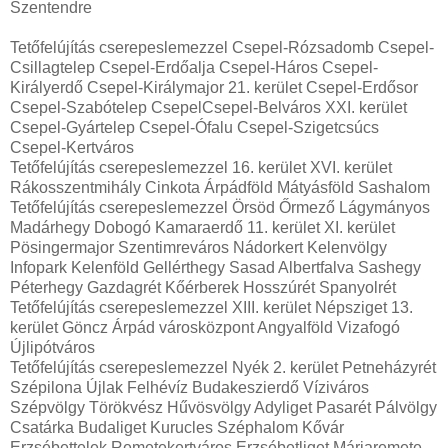
Szentendre
Tetőfelújítás cserepeslemezzel Csepel-Rózsadomb Csepel-
Csillagtelep Csepel-Erdőalja Csepel-Háros Csepel-
Királyerdő Csepel-Királymajor 21. kerület Csepel-Erdősor
Csepel-Szabótelep CsepelCsepel-Belváros XXI. kerület
Csepel-Gyártelep Csepel-Ófalu Csepel-Szigetcsúcs
Csepel-Kertváros
Tetőfelújítás cserepeslemezzel 16. kerület XVI. kerület
Rákosszentmihály Cinkota Árpádföld Mátyásföld Sashalom
Tetőfelújítás cserepeslemezzel Örsöd Őrmező Lágymányos
Madárhegy Dobogó Kamaraerdő 11. kerület XI. kerület
Pösingermajor Szentimreváros Nádorkert Kelenvölgy
Infopark Kelenföld Gellérthegy Sasad Albertfalva Sashegy
Péterhegy Gazdagrét Kőérberek Hosszúrét Spanyolrét
Tetőfelújítás cserepeslemezzel XIII. kerület Népsziget 13.
kerület Göncz Árpád városközpont Angyalföld Vizafogó
Újlipótváros
Tetőfelújítás cserepeslemezzel Nyék 2. kerület Petneházyrét
Szépilona Újlak Felhévíz Budakeszierdő Víziváros
Szépvölgy Törökvész Hűvösvölgy Adyliget Pasarét Pálvölgy
Csatárka Budaliget Kurucles Széphalom Kővár
Erzsébettelek Remetekertváros Erzsébetliget Máriaremete