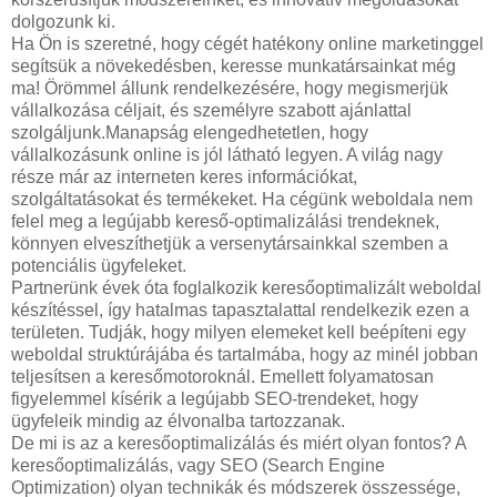
dolgozunk ki.
Ha Ön is szeretné, hogy cégét hatékony online marketinggel
segítsük a növekedésben, keresse munkatársainkat még
ma! Örömmel állunk rendelkezésére, hogy megismerjük
vállalkozása céljait, és személyre szabott ajánlattal
szolgáljunk.Manapság elengedhetetlen, hogy
vállalkozásunk online is jól látható legyen. A világ nagy
része már az interneten keres információkat,
szolgáltatásokat és termékeket. Ha cégünk weboldala nem
felel meg a legújabb kereső-optimalizálási trendeknek,
könnyen elveszíthetjük a versenytársainkkal szemben a
potenciális ügyfeleket.
Partnerünk évek óta foglalkozik keresőoptimalizált weboldal
készítéssel, így hatalmas tapasztalattal rendelkezik ezen a
területen. Tudják, hogy milyen elemeket kell beépíteni egy
weboldal struktúrájába és tartalmába, hogy az minél jobban
teljesítsen a keresőmotoroknál. Emellett folyamatosan
figyelemmel kísérik a legújabb SEO-trendeket, hogy
ügyfeleik mindig az élvonalba tartozzanak.
De mi is az a keresőoptimalizálás és miért olyan fontos? A
keresőoptimalizálás, vagy SEO (Search Engine
Optimization) olyan technikák és módszerek összessége,