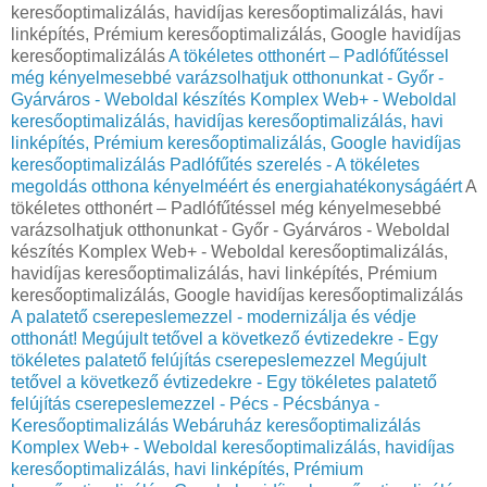
keresőoptimalizálás, havidíjas keresőoptimalizálás, havi
linképítés, Prémium keresőoptimalizálás, Google havidíjas
keresőoptimalizálás
A tökéletes otthonért – Padlófűtéssel
még kényelmesebbé varázsolhatjuk otthonunkat - Győr -
Gyárváros - Weboldal készítés Komplex Web+ - Weboldal
keresőoptimalizálás, havidíjas keresőoptimalizálás, havi
linképítés, Prémium keresőoptimalizálás, Google havidíjas
keresőoptimalizálás
Padlófűtés szerelés - A tökéletes
megoldás otthona kényelméért és energiahatékonyságáért
A
tökéletes otthonért – Padlófűtéssel még kényelmesebbé
varázsolhatjuk otthonunkat - Győr - Gyárváros - Weboldal
készítés Komplex Web+ - Weboldal keresőoptimalizálás,
havidíjas keresőoptimalizálás, havi linképítés, Prémium
keresőoptimalizálás, Google havidíjas keresőoptimalizálás
A palatető cserepeslemezzel - modernizálja és védje
otthonát!
Megújult tetővel a következő évtizedekre - Egy
tökéletes palatető felújítás cserepeslemezzel
Megújult
tetővel a következő évtizedekre - Egy tökéletes palatető
felújítás cserepeslemezzel - Pécs - Pécsbánya -
Keresőoptimalizálás Webáruház keresőoptimalizálás
Komplex Web+ - Weboldal keresőoptimalizálás, havidíjas
keresőoptimalizálás, havi linképítés, Prémium