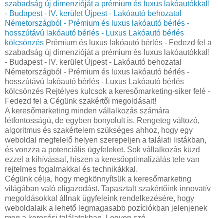
szabadság új dimenzióját a prémium és luxus lakóautókkal!
- Budapest - IV. kerület Újpest - Lakóautó behozatal
Németországból - Prémium és luxus lakóautó bérlés -
hosszútávú lakóautó bérlés - Luxus Lakóautó bérlés
kölcsönzés
Prémium és luxus lakóautó bérlés - Fedezd fel a
szabadság új dimenzióját a prémium és luxus lakóautókkal!
- Budapest - IV. kerület Újpest - Lakóautó behozatal
Németországból - Prémium és luxus lakóautó bérlés -
hosszútávú lakóautó bérlés - Luxus Lakóautó bérlés
kölcsönzés Rejtélyes kulcsok a keresőmarketing-siker felé -
Fedezd fel a Cégünk szakértői megoldásait!
A keresőmarketing minden vállalkozás számára
létfontosságú, de egyben bonyolult is. Rengeteg változó,
algoritmus és szakértelem szükséges ahhoz, hogy egy
weboldal megfelelő helyen szerepeljen a találati listákban,
és vonzza a potenciális ügyfeleket. Sok vállalkozás küzd
ezzel a kihívással, hiszen a keresőoptimalizálás tele van
rejtelmes fogalmakkal és technikákkal.
Cégünk célja, hogy megkönnyítsük a keresőmarketing
világában való eligazodást. Tapasztalt szakértőink innovatív
megoldásokkal állnak ügyfeleink rendelkezésére, hogy
weboldalaik a lehető legmagasabb pozíciókban jelenjenek
meg a keresési találatokban. Legyen szó