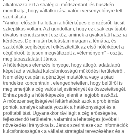
alkalmazza ezt a stratégiai módszertant, és büszkén
mondhatja, hogy vállalkozása valódi versenyelőnyre tett
szert általa.
"Amikor először hallottam a hőtérképes elemzésről, kicsit
szkeptikus voltam. Azt gondoltam, hogy ez csak egy újabb
divatos menedzsment eszköz, aminek a gyakorlati haszna
kérdéses. De miután beleástam magam a témába, és
szakértők segítségével elkészítettük az első hőtérképet a
cégünkről, teljesen megváltozott a véleményem" - osztja
meg tapasztalatait János.
A hőtérképes elemzés lényege, hogy átfogó, adatalapú
képet ad a vállalat kulcsfontosságú működési területeiről.
Nem elég csupán a pénzügyi mutatókra vagy a piaci
trendekre koncentrálni, elengedhetetlen, hogy belülről is
megismerjük a cég valós teljesítményét és összetettségét.
Ehhez pedig a hőtérképezés jelenti a legjobb eszközt.
A módszer segítségével feltárhatóak azok a problémás
pontok, amelyek akadályozzák a hatékonyságot és a
profitabilitást. Ugyanakkor rávilágít a cég erősségeire,
fejlesztendő területeire, valamint a lehetséges jövőbeli
növekedési irányokra is. János szerint ezek az információk
kulcsfontosságúak a vállalat stratégiai tervezéséhez és a