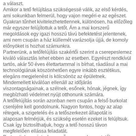
a választ.
Amikor a tető felújítása szükségessé válik, az első kérdés,
ami sokunkban felmerül, hogy vajon megéri-e az egészet.
Gyakran tűnhet kivitelezhetetlennek, különösen, ha előzőleg
már egyszer felújítottuk a tetőt. Ám a mai korszerű
megoldások egy igazi hosszú távú befektetést jelentenek,
ami nem csupán a ház küllemét varázsolja újjá, de komoly
előnyöket is hozhat számunkra.
Partnerünk, a tetőfelújítás szakértői szerint a cserepeslemez
kiváló választás lehet ebben az esetben. Egyrészt rendkívül
tartós, akár 50 éves élettartammal is bírhat, ráadásul a mai
technológiának köszönhetően egyre inkább esztétikus,
elegáns megjelenést is kölcsönöz az épületnek.
Mindemellett kiválóan ellenáll az időjárás
viszontagságainak, a szélnek, esőnek, hónak, jégnek, így
megbízható védelmet nyújt otthonunk számára.
A tetőfelújítás során azonban nem csupán a felső burkolat
cseréjére kell gondolnunk. Nagyon fontos, hogy az alap
rétegek, a szigetelés és a tetőszerkezet állapotát is
alaposan felmérjük, és szükség esetén ezeket is felújítsuk.
Csak így biztosíthatjuk, hogy a tető hosszú távon
megfelelően ellássa feladatát.