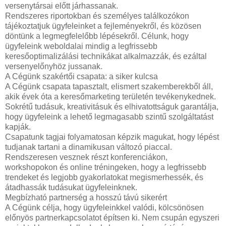
versenytársai előtt járhassanak.
Rendszeres riportokban és személyes találkozókon
tájékoztatjuk ügyfeleinket a fejleményekről, és közösen
döntünk a legmegfelelőbb lépésekről. Célunk, hogy
ügyfeleink weboldalai mindig a legfrissebb
keresőoptimalizálási technikákat alkalmazzák, és ezáltal
versenyelőnyhöz jussanak.
A Cégünk szakértői csapata: a siker kulcsa
A Cégünk csapata tapasztalt, elismert szakemberekből áll,
akik évek óta a keresőmarketing területén tevékenykednek.
Sokrétű tudásuk, kreativitásuk és elhivatottságuk garantálja,
hogy ügyfeleink a lehető legmagasabb szintű szolgáltatást
kapják.
Csapatunk tagjai folyamatosan képzik magukat, hogy lépést
tudjanak tartani a dinamikusan változó piaccal.
Rendszeresen vesznek részt konferenciákon,
workshopokon és online tréningeken, hogy a legfrissebb
trendeket és legjobb gyakorlatokat megismerhessék, és
átadhassák tudásukat ügyfeleinknek.
Megbízható partnerség a hosszú távú sikerért
A Cégünk célja, hogy ügyfeleinkkel valódi, kölcsönösen
előnyös partnerkapcsolatot építsen ki. Nem csupán egyszeri