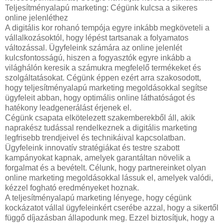
Teljesítményalapú marketing: Cégünk kulcsa a sikeres
online jelenléthez
A digitális kor rohanó tempója egyre inkább megköveteli a
vállalkozásoktól, hogy lépést tartsanak a folyamatos
változással. Ügyfeleink számára az online jelenlét
kulcsfontosságú, hiszen a fogyasztók egyre inkább a
világhálón keresik a számukra megfelelő termékeket és
szolgáltatásokat. Cégünk éppen ezért arra szakosodott,
hogy teljesítményalapú marketing megoldásokkal segítse
ügyfeleit abban, hogy optimális online láthatóságot és
hatékony leadgenerálást érjenek el.
Cégünk csapata elkötelezett szakemberekből áll, akik
naprakész tudással rendelkeznek a digitális marketing
legfrisebb trendjeivel és technikáival kapcsolatban.
Ügyfeleink innovatív stratégiákat és testre szabott
kampányokat kapnak, amelyek garantáltan növelik a
forgalmat és a bevételt. Célunk, hogy partnereinket olyan
online marketing megoldásokkal lássuk el, amelyek valódi,
kézzel fogható eredményeket hoznak.
A teljesítményalapú marketing lényege, hogy cégünk
kockázatot vállal ügyfeleinkért cserébe azzal, hogy a sikertől
függő díjazásban állapodunk meg. Ezzel biztosítjuk, hogy a