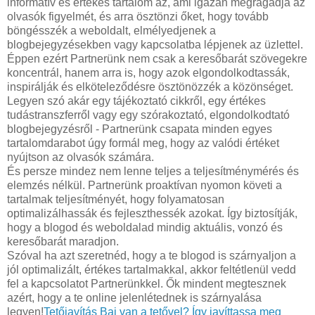
informatív és értékes tartalom az, ami igazán megragadja az
olvasók figyelmét, és arra ösztönzi őket, hogy tovább
böngésszék a weboldalt, elmélyedjenek a
blogbejegyzésekben vagy kapcsolatba lépjenek az üzlettel.
Éppen ezért Partnerünk nem csak a keresőbarát szövegekre
koncentrál, hanem arra is, hogy azok elgondolkodtassák,
inspirálják és elköteleződésre ösztönözzék a közönséget.
Legyen szó akár egy tájékoztató cikkről, egy értékes
tudástranszferről vagy egy szórakoztató, elgondolkodtató
blogbejegyzésről - Partnerünk csapata minden egyes
tartalomdarabot úgy formál meg, hogy az valódi értéket
nyújtson az olvasók számára.
És persze mindez nem lenne teljes a teljesítménymérés és
elemzés nélkül. Partnerünk proaktívan nyomon követi a
tartalmak teljesítményét, hogy folyamatosan
optimalizálhassák és fejleszthessék azokat. Így biztosítják,
hogy a blogod és weboldalad mindig aktuális, vonzó és
keresőbarát maradjon.
Szóval ha azt szeretnéd, hogy a te blogod is szárnyaljon a
jól optimalizált, értékes tartalmakkal, akkor feltétlenül vedd
fel a kapcsolatot Partnerünkkel. Ők mindent megtesznek
azért, hogy a te online jelenlétednek is szárnyalása
legyen!
Tetőjavítás
Baj van a tetővel? Így javíttassa meg