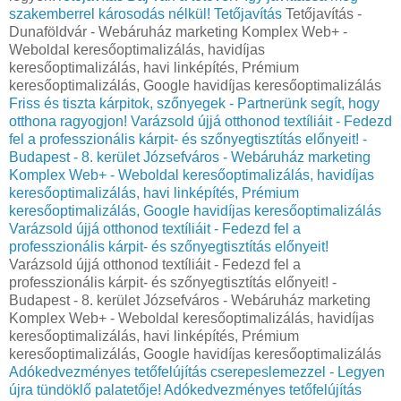
szakemberrel károsodás nélkül!
Tetőjavítás
Tetőjavítás -
Dunaföldvár - Webáruház marketing Komplex Web+ -
Weboldal keresőoptimalizálás, havidíjas
keresőoptimalizálás, havi linképítés, Prémium
keresőoptimalizálás, Google havidíjas keresőoptimalizálás
Friss és tiszta kárpitok, szőnyegek - Partnerünk segít, hogy
otthona ragyogjon!
Varázsold újjá otthonod textíliáit - Fedezd
fel a professzionális kárpit- és szőnyegtisztítás előnyeit! -
Budapest - 8. kerület Józsefváros - Webáruház marketing
Komplex Web+ - Weboldal keresőoptimalizálás, havidíjas
keresőoptimalizálás, havi linképítés, Prémium
keresőoptimalizálás, Google havidíjas keresőoptimalizálás
Varázsold újjá otthonod textíliáit - Fedezd fel a
professzionális kárpit- és szőnyegtisztítás előnyeit!
Varázsold újjá otthonod textíliáit - Fedezd fel a
professzionális kárpit- és szőnyegtisztítás előnyeit! -
Budapest - 8. kerület Józsefváros - Webáruház marketing
Komplex Web+ - Weboldal keresőoptimalizálás, havidíjas
keresőoptimalizálás, havi linképítés, Prémium
keresőoptimalizálás, Google havidíjas keresőoptimalizálás
Adókedvezményes tetőfelújítás cserepeslemezzel - Legyen
újra tündöklő palatetője!
Adókedvezményes tetőfelújítás