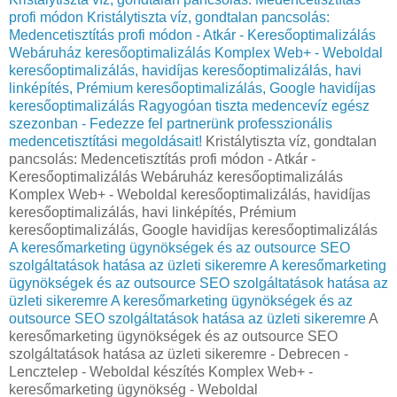
profi módon
Kristálytiszta víz, gondtalan pancsolás:
Medencetisztítás profi módon - Atkár - Keresőoptimalizálás
Webáruház keresőoptimalizálás Komplex Web+ - Weboldal
keresőoptimalizálás, havidíjas keresőoptimalizálás, havi
linképítés, Prémium keresőoptimalizálás, Google havidíjas
keresőoptimalizálás
Ragyogóan tiszta medencevíz egész
szezonban - Fedezze fel partnerünk professzionális
medencetisztítási megoldásait!
Kristálytiszta víz, gondtalan
pancsolás: Medencetisztítás profi módon - Atkár -
Keresőoptimalizálás Webáruház keresőoptimalizálás
Komplex Web+ - Weboldal keresőoptimalizálás, havidíjas
keresőoptimalizálás, havi linképítés, Prémium
keresőoptimalizálás, Google havidíjas keresőoptimalizálás
A keresőmarketing ügynökségek és az outsource SEO
szolgáltatások hatása az üzleti sikeremre
A keresőmarketing
ügynökségek és az outsource SEO szolgáltatások hatása az
üzleti sikeremre
A keresőmarketing ügynökségek és az
outsource SEO szolgáltatások hatása az üzleti sikeremre
A
keresőmarketing ügynökségek és az outsource SEO
szolgáltatások hatása az üzleti sikeremre - Debrecen -
Lencztelep - Weboldal készítés Komplex Web+ -
keresőmarketing ügynökség - Weboldal