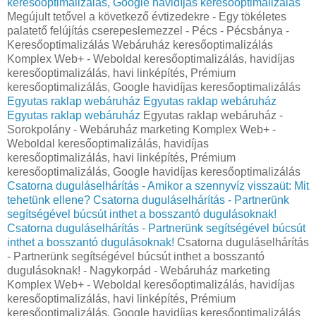
keresőoptimalizálás, Google havidíjas keresőoptimalizálás
Megújult tetővel a következő évtizedekre - Egy tökéletes
palatető felújítás cserepeslemezzel - Pécs - Pécsbánya -
Keresőoptimalizálás Webáruház keresőoptimalizálás
Komplex Web+ - Weboldal keresőoptimalizálás, havidíjas
keresőoptimalizálás, havi linképítés, Prémium
keresőoptimalizálás, Google havidíjas keresőoptimalizálás
Egyutas raklap webáruház
Egyutas raklap webáruház
Egyutas raklap webáruház
Egyutas raklap webáruház -
Sorokpolány - Webáruház marketing Komplex Web+ -
Weboldal keresőoptimalizálás, havidíjas
keresőoptimalizálás, havi linképítés, Prémium
keresőoptimalizálás, Google havidíjas keresőoptimalizálás
Csatorna duguláselhárítás - Amikor a szennyvíz visszaüt: Mit
tehetünk ellene?
Csatorna duguláselhárítás - Partnerünk
segítségével búcsút inthet a bosszantó dugulásoknak!
Csatorna duguláselhárítás - Partnerünk segítségével búcsút
inthet a bosszantó dugulásoknak!
Csatorna duguláselhárítás
- Partnerünk segítségével búcsút inthet a bosszantó
dugulásoknak! - Nagykorpád - Webáruház marketing
Komplex Web+ - Weboldal keresőoptimalizálás, havidíjas
keresőoptimalizálás, havi linképítés, Prémium
keresőoptimalizálás, Google havidíjas keresőoptimalizálás