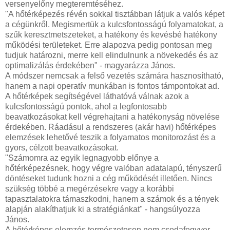
versenyelőny megteremtéséhez.
"A hőtérképezés révén sokkal tisztábban látjuk a valós képet
a cégünkről. Megismertük a kulcsfontosságú folyamatokat, a
szűk keresztmetszeteket, a hatékony és kevésbé hatékony
működési területeket. Erre alapozva pedig pontosan meg
tudjuk határozni, merre kell elindulnunk a növekedés és az
optimalizálás érdekében" - magyarázza János.
A módszer nemcsak a felső vezetés számára hasznosítható,
hanem a napi operatív munkában is fontos támpontokat ad.
A hőtérképek segítségével láthatóvá válnak azok a
kulcsfontosságú pontok, ahol a legfontosabb
beavatkozásokat kell végrehajtani a hatékonyság növelése
érdekében. Ráadásul a rendszeres (akár havi) hőtérképes
elemzések lehetővé teszik a folyamatos monitorozást és a
gyors, célzott beavatkozásokat.
"Számomra az egyik legnagyobb előnye a
hőtérképezésnek, hogy végre valóban adatalapú, tényszerű
döntéseket tudunk hozni a cég működését illetően. Nincs
szükség többé a megérzésekre vagy a korábbi
tapasztalatokra támaszkodni, hanem a számok és a tények
alapján alakíthatjuk ki a stratégiánkat" - hangsúlyozza
János.
A hőtérképes elemzés természetesen nem csodafegyver,