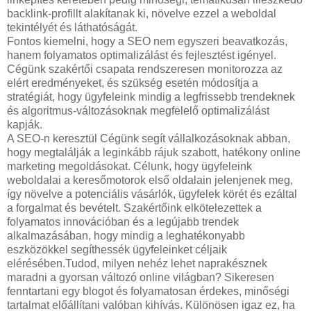
backlink-profillt alakítanak ki, növelve ezzel a weboldal
tekintélyét és láthatóságát.
Fontos kiemelni, hogy a SEO nem egyszeri beavatkozás,
hanem folyamatos optimalizálást és fejlesztést igényel.
Cégünk szakértői csapata rendszeresen monitorozza az
elért eredményeket, és szükség esetén módosítja a
stratégiát, hogy ügyfeleink mindig a legfrissebb trendeknek
és algoritmus-változásoknak megfelelő optimalizálást
kapják.
A SEO-n keresztül Cégünk segít vállalkozásoknak abban,
hogy megtalálják a leginkább rájuk szabott, hatékony online
marketing megoldásokat. Célunk, hogy ügyfeleink
weboldalai a keresőmotorok első oldalain jelenjenek meg,
így növelve a potenciális vásárlók, ügyfelek körét és ezáltal
a forgalmat és bevételt. Szakértőink elkötelezettek a
folyamatos innovációban és a legújabb trendek
alkalmazásában, hogy mindig a leghatékonyabb
eszközökkel segíthessék ügyfeleinket céljaik
elérésében.Tudod, milyen nehéz lehet naprakésznek
maradni a gyorsan változó online világban? Sikeresen
fenntartani egy blogot és folyamatosan érdekes, minőségi
tartalmat előállítani valóban kihívás. Különösen igaz ez, ha