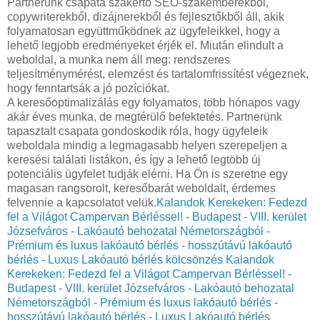
Partnerünk csapata szakértő SEO-szakemberekből,
copywriterekből, dizájnerekből és fejlesztőkből áll, akik
folyamatosan együttműködnek az ügyfeleikkel, hogy a
lehető legjobb eredményeket érjék el. Miután elindult a
weboldal, a munka nem áll meg: rendszeres
teljesítménymérést, elemzést és tartalomfrissítést végeznek,
hogy fenntartsák a jó pozíciókat.
A keresőoptimalizálás egy folyamatos, több hónapos vagy
akár éves munka, de megtérülő befektetés. Partnerünk
tapasztalt csapata gondoskodik róla, hogy ügyfeleik
weboldala mindig a legmagasabb helyen szerepeljen a
keresési találati listákon, és így a lehető legtöbb új
potenciális ügyfelet tudják elérni. Ha Ön is szeretne egy
magasan rangsorolt, keresőbarát weboldalt, érdemes
felvennie a kapcsolatot velük.
Kalandok Kerekeken: Fedezd
fel a Világot Campervan Bérléssel! - Budapest - VIII. kerület
Józsefváros - Lakóautó behozatal Németországból -
Prémium és luxus lakóautó bérlés - hosszútávú lakóautó
bérlés - Luxus Lakóautó bérlés kölcsönzés
Kalandok
Kerekeken: Fedezd fel a Világot Campervan Bérléssel! -
Budapest - VIII. kerület Józsefváros - Lakóautó behozatal
Németországból - Prémium és luxus lakóautó bérlés -
hosszútávú lakóautó bérlés - Luxus Lakóautó bérlés