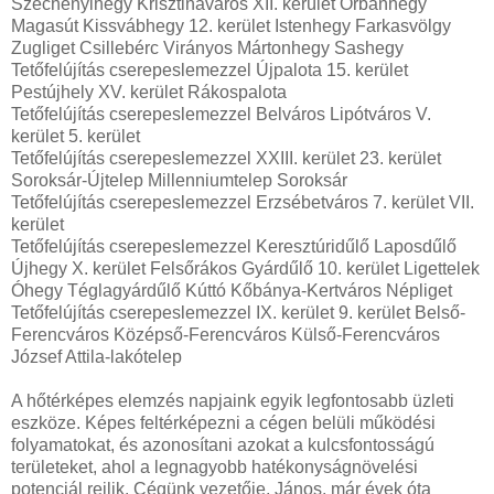
Széchenyihegy Krisztinaváros XII. kerület Orbánhegy
Magasút Kissvábhegy 12. kerület Istenhegy Farkasvölgy
Zugliget Csillebérc Virányos Mártonhegy Sashegy
Tetőfelújítás cserepeslemezzel Újpalota 15. kerület
Pestújhely XV. kerület Rákospalota
Tetőfelújítás cserepeslemezzel Belváros Lipótváros V.
kerület 5. kerület
Tetőfelújítás cserepeslemezzel XXIII. kerület 23. kerület
Soroksár-Újtelep Millenniumtelep Soroksár
Tetőfelújítás cserepeslemezzel Erzsébetváros 7. kerület VII.
kerület
Tetőfelújítás cserepeslemezzel Keresztúridűlő Laposdűlő
Újhegy X. kerület Felsőrákos Gyárdűlő 10. kerület Ligettelek
Óhegy Téglagyárdűlő Kúttó Kőbánya-Kertváros Népliget
Tetőfelújítás cserepeslemezzel IX. kerület 9. kerület Belső-
Ferencváros Középső-Ferencváros Külső-Ferencváros
József Attila-lakótelep
A hőtérképes elemzés napjaink egyik legfontosabb üzleti
eszköze. Képes feltérképezni a cégen belüli működési
folyamatokat, és azonosítani azokat a kulcsfontosságú
területeket, ahol a legnagyobb hatékonyságnövelési
potenciál rejlik. Cégünk vezetője, János, már évek óta