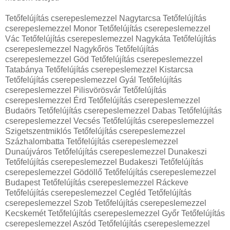
Tetőfelújítás cserepeslemezzel Nagytarcsa Tetőfelújítás
cserepeslemezzel Monor Tetőfelújítás cserepeslemezzel
Vác Tetőfelújítás cserepeslemezzel Nagykáta Tetőfelújítás
cserepeslemezzel Nagykőrös Tetőfelújítás
cserepeslemezzel Göd Tetőfelújítás cserepeslemezzel
Tatabánya Tetőfelújítás cserepeslemezzel Kistarcsa
Tetőfelújítás cserepeslemezzel Gyál Tetőfelújítás
cserepeslemezzel Pilisvörösvár Tetőfelújítás
cserepeslemezzel Érd Tetőfelújítás cserepeslemezzel
Budaörs Tetőfelújítás cserepeslemezzel Dabas Tetőfelújítás
cserepeslemezzel Vecsés Tetőfelújítás cserepeslemezzel
Szigetszentmiklós Tetőfelújítás cserepeslemezzel
Százhalombatta Tetőfelújítás cserepeslemezzel
Dunaújváros Tetőfelújítás cserepeslemezzel Dunakeszi
Tetőfelújítás cserepeslemezzel Budakeszi Tetőfelújítás
cserepeslemezzel Gödöllő Tetőfelújítás cserepeslemezzel
Budapest Tetőfelújítás cserepeslemezzel Ráckeve
Tetőfelújítás cserepeslemezzel Cegléd Tetőfelújítás
cserepeslemezzel Szob Tetőfelújítás cserepeslemezzel
Kecskemét Tetőfelújítás cserepeslemezzel Győr Tetőfelújítás
cserepeslemezzel Aszód Tetőfelújítás cserepeslemezzel