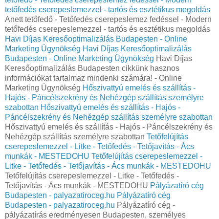
tetőfedés cserepeslemezzel - tartós és esztétikus megoldás
Anett tetőfedő - Tetőfedés cserepeslemez fedéssel - Modern
tetőfedés cserepeslemezzel - tartós és esztétikus megoldás
Havi Díjas Keresőoptimalizálás Budapesten - Online
Marketing Ügynökség
Havi Díjas Keresőoptimalizálás
Budapesten - Online Marketing Ügynökség
Havi Díjas
Keresőoptimalizálás Budapesten cikkünk hasznos
információkat tartalmaz mindenki számára! - Online
Marketing Ügynökség
Hőszivattyú emelés és szállítás -
Hajós - Páncélszekrény és Nehézgép szállítás személyre
szabottan
Hőszivattyú emelés és szállítás - Hajós -
Páncélszekrény és Nehézgép szállítás személyre szabottan
Hőszivattyú emelés és szállítás - Hajós - Páncélszekrény és
Nehézgép szállítás személyre szabottan
Tetőfelújítás
cserepeslemezzel - Litke - Tetőfedés - Tetőjavítás - Ács
munkák - MESTEDOHU
Tetőfelújítás cserepeslemezzel -
Litke - Tetőfedés - Tetőjavítás - Ács munkák - MESTEDOHU
Tetőfelújítás cserepeslemezzel - Litke - Tetőfedés -
Tetőjavítás - Ács munkák - MESTEDOHU
Pályázatíró cég
Budapesten - palyazatiroceg.hu
Pályázatíró cég
Budapesten - palyazatiroceg.hu
Pályázatíró cég -
pályázatírás eredményesen Budapesten, személyes