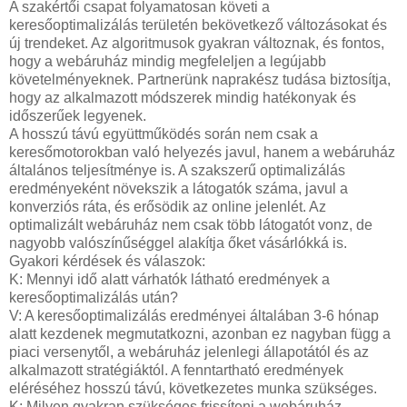
A szakértői csapat folyamatosan követi a
keresőoptimalizálás területén bekövetkező változásokat és
új trendeket. Az algoritmusok gyakran változnak, és fontos,
hogy a webáruház mindig megfeleljen a legújabb
követelményeknek. Partnerünk naprakész tudása biztosítja,
hogy az alkalmazott módszerek mindig hatékonyak és
időszerűek legyenek.
A hosszú távú együttműködés során nem csak a
keresőmotorokban való helyezés javul, hanem a webáruház
általános teljesítménye is. A szakszerű optimalizálás
eredményeként növekszik a látogatók száma, javul a
konverziós ráta, és erősödik az online jelenlét. Az
optimalizált webáruház nem csak több látogatót vonz, de
nagyobb valószínűséggel alakítja őket vásárlókká is.
Gyakori kérdések és válaszok:
K: Mennyi idő alatt várhatók látható eredmények a
keresőoptimalizálás után?
V: A keresőoptimalizálás eredményei általában 3-6 hónap
alatt kezdenek megmutatkozni, azonban ez nagyban függ a
piaci versenytől, a webáruház jelenlegi állapotától és az
alkalmazott stratégiáktól. A fenntartható eredmények
eléréséhez hosszú távú, következetes munka szükséges.
K: Milyen gyakran szükséges frissíteni a webáruház