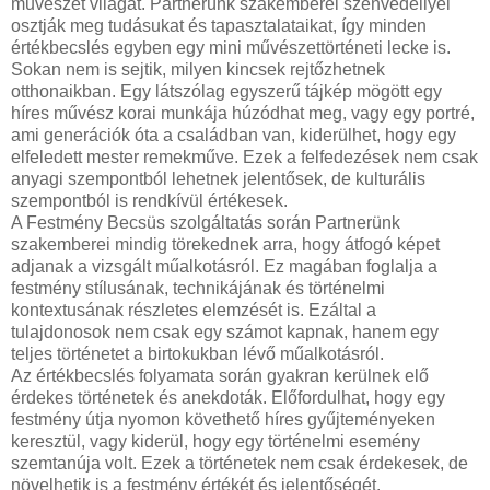
művészet világát. Partnerünk szakemberei szenvedéllyel
osztják meg tudásukat és tapasztalataikat, így minden
értékbecslés egyben egy mini művészettörténeti lecke is.
Sokan nem is sejtik, milyen kincsek rejtőzhetnek
otthonaikban. Egy látszólag egyszerű tájkép mögött egy
híres művész korai munkája húzódhat meg, vagy egy portré,
ami generációk óta a családban van, kiderülhet, hogy egy
elfeledett mester remekműve. Ezek a felfedezések nem csak
anyagi szempontból lehetnek jelentősek, de kulturális
szempontból is rendkívül értékesek.
A Festmény Becsüs szolgáltatás során Partnerünk
szakemberei mindig törekednek arra, hogy átfogó képet
adjanak a vizsgált műalkotásról. Ez magában foglalja a
festmény stílusának, technikájának és történelmi
kontextusának részletes elemzését is. Ezáltal a
tulajdonosok nem csak egy számot kapnak, hanem egy
teljes történetet a birtokukban lévő műalkotásról.
Az értékbecslés folyamata során gyakran kerülnek elő
érdekes történetek és anekdoták. Előfordulhat, hogy egy
festmény útja nyomon követhető híres gyűjteményeken
keresztül, vagy kiderül, hogy egy történelmi esemény
szemtanúja volt. Ezek a történetek nem csak érdekesek, de
növelhetik is a festmény értékét és jelentőségét.