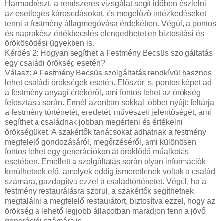
Harmadrészt, a rendszeres vizsgálat segít időben észlelni
az esetleges károsodásokat, és megelőző intézkedéseket
tenni a festmény állagmegóvása érdekében. Végül, a pontos
és naprakész értékbecslés elengedhetetlen biztosítási és
örökösödési ügyekben is.
Kérdés 2: Hogyan segíthet a Festmény Becsüs szolgáltatás
egy családi örökség esetén?
Válasz: A Festmény Becsüs szolgáltatás rendkívül hasznos
lehet családi örökségek esetén. Először is, pontos képet ad
a festmény anyagi értékéről, ami fontos lehet az örökség
felosztása során. Ennél azonban sokkal többet nyújt: feltárja
a festmény történetét, eredetét, művészeti jelentőségét, ami
segíthet a családnak jobban megérteni és értékelni
örökségüket. A szakértők tanácsokat adhatnak a festmény
megfelelő gondozásáról, megőrzéséről, ami különösen
fontos lehet egy generációkon át öröklődő műalkotás
esetében. Emellett a szolgáltatás során olyan információk
kerülhetnek elő, amelyek eddig ismeretlenek voltak a család
számára, gazdagítva ezzel a családtörténetet. Végül, ha a
festmény restaurálásra szorul, a szakértők segíthetnek
megtalálni a megfelelő restaurátort, biztosítva ezzel, hogy az
örökség a lehető legjobb állapotban maradjon fenn a jövő
generációi számára is.