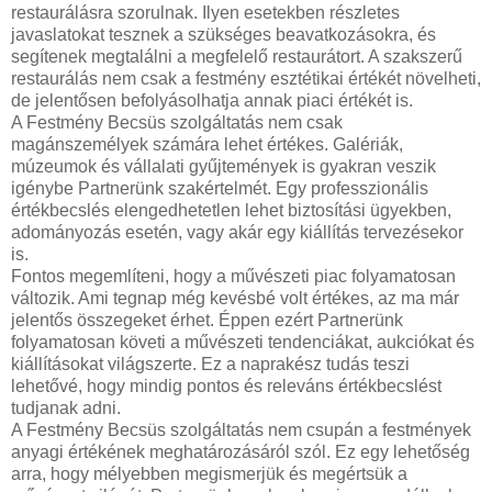
restaurálásra szorulnak. Ilyen esetekben részletes
javaslatokat tesznek a szükséges beavatkozásokra, és
segítenek megtalálni a megfelelő restaurátort. A szakszerű
restaurálás nem csak a festmény esztétikai értékét növelheti,
de jelentősen befolyásolhatja annak piaci értékét is.
A Festmény Becsüs szolgáltatás nem csak
magánszemélyek számára lehet értékes. Galériák,
múzeumok és vállalati gyűjtemények is gyakran veszik
igénybe Partnerünk szakértelmét. Egy professzionális
értékbecslés elengedhetetlen lehet biztosítási ügyekben,
adományozás esetén, vagy akár egy kiállítás tervezésekor
is.
Fontos megemlíteni, hogy a művészeti piac folyamatosan
változik. Ami tegnap még kevésbé volt értékes, az ma már
jelentős összegeket érhet. Éppen ezért Partnerünk
folyamatosan követi a művészeti tendenciákat, aukciókat és
kiállításokat világszerte. Ez a naprakész tudás teszi
lehetővé, hogy mindig pontos és releváns értékbecslést
tudjanak adni.
A Festmény Becsüs szolgáltatás nem csupán a festmények
anyagi értékének meghatározásáról szól. Ez egy lehetőség
arra, hogy mélyebben megismerjük és megértsük a