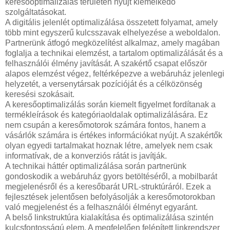
keresőoptimalizálás területén nyújt kiemelkedő
szolgáltatásokat.
A digitális jelenlét optimalizálása összetett folyamat, amely
több mint egyszerű kulcsszavak elhelyezése a weboldalon.
Partnerünk átfogó megközelítést alkalmaz, amely magában
foglalja a technikai elemzést, a tartalom optimalizálását és a
felhasználói élmény javítását. A szakértő csapat először
alapos elemzést végez, feltérképezve a webáruház jelenlegi
helyzetét, a versenytársak pozícióját és a célközönség
keresési szokásait.
A keresőoptimalizálás során kiemelt figyelmet fordítanak a
termékleírások és kategóriaoldalak optimalizálására. Ez
nem csupán a keresőmotorok számára fontos, hanem a
vásárlók számára is értékes információkat nyújt. A szakértők
olyan egyedi tartalmakat hoznak létre, amelyek nem csak
informatívak, de a konverziós rátát is javítják.
A technikai háttér optimalizálása során partnerünk
gondoskodik a webáruház gyors betöltéséről, a mobilbarát
megjelenésről és a keresőbarát URL-struktúráról. Ezek a
fejlesztések jelentősen befolyásolják a keresőmotorokban
való megjelenést és a felhasználói élményt egyaránt.
A belső linkstruktúra kialakítása és optimalizálása szintén
kulcsfontosságú elem. A megfelelően felépített linkrendszer