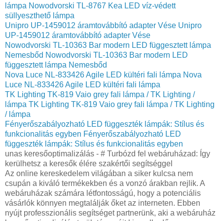
lámpa
Nowodvorski TL-8767 Kea LED víz-védett
süllyeszthető lámpa
Unipro UP-1459012 áramtovábbító adapter Vése
Unipro
UP-1459012 áramtovábbító adapter Vése
Nowodvorski TL-10363 Bar modern LED függesztett lámpa
Nemesbőd
Nowodvorski TL-10363 Bar modern LED
függesztett lámpa Nemesbőd
Nova Luce NL-833426 Agile LED kültéri fali lámpa
Nova
Luce NL-833426 Agile LED kültéri fali lámpa
TK Lighting TK-819 Vaio grey fali lámpa / TK Lighting /
lámpa
TK Lighting TK-819 Vaio grey fali lámpa / TK Lighting
/ lámpa
Fényerőszabályozható LED függeszték lámpák: Stílus és
funkcionalitás egyben
Fényerőszabályozható LED
függeszték lámpák: Stílus és funkcionalitás egyben
unas keresőoptimalizálás - # Turbózd fel webáruházad: Így
kerülhetsz a keresők élére szakértői segítséggel
Az online kereskedelem világában a siker kulcsa nem
csupán a kiváló termékekben és a vonzó árakban rejlik. A
webáruházak számára létfontosságú, hogy a potenciális
vásárlók könnyen megtalálják őket az interneten. Ebben
nyújt professzionális segítséget partnerünk, aki a webáruház