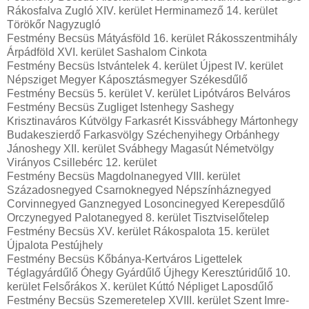
Rákosfalva Zugló XIV. kerület Herminamező 14. kerület
Törökőr Nagyzugló
Festmény Becsüs Mátyásföld 16. kerület Rákosszentmihály
Árpádföld XVI. kerület Sashalom Cinkota
Festmény Becsüs Istvántelek 4. kerület Újpest IV. kerület
Népsziget Megyer Káposztásmegyer Székesdűlő
Festmény Becsüs 5. kerület V. kerület Lipótváros Belváros
Festmény Becsüs Zugliget Istenhegy Sashegy
Krisztinaváros Kútvölgy Farkasrét Kissvábhegy Mártonhegy
Budakeszierdő Farkasvölgy Széchenyihegy Orbánhegy
Jánoshegy XII. kerület Svábhegy Magasút Németvölgy
Virányos Csillebérc 12. kerület
Festmény Becsüs Magdolnanegyed VIII. kerület
Századosnegyed Csarnoknegyed Népszínháznegyed
Corvinnegyed Ganznegyed Losoncinegyed Kerepesdűlő
Orczynegyed Palotanegyed 8. kerület Tisztviselőtelep
Festmény Becsüs XV. kerület Rákospalota 15. kerület
Újpalota Pestújhely
Festmény Becsüs Kőbánya-Kertváros Ligettelek
Téglagyárdűlő Óhegy Gyárdűlő Újhegy Keresztúridűlő 10.
kerület Felsőrákos X. kerület Kúttó Népliget Laposdűlő
Festmény Becsüs Szemeretelep XVIII. kerület Szent Imre-