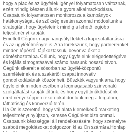
hogy a piac és az ügyfelek igényei folyamatosan változnak,
ezért mindig készen állunk a gyors alkalmazkodásra.
Csapatunk folyamatosan monitorozza a kampányok
hatékonyságát, és szükség esetén azonnal módosítunk a
stratégián, hogy ügyfeleink mindig a lehető legjobb
teljesítményt kapják.
Emellett Cégünk nagy hangsúlyt fektet a kapcsolattartásra
és az ügyfélélményre is. Arra törekszünk, hogy partnereinket
minden lépésről tájékoztassuk, bevonva őket a
döntéshozatalba. Célunk, hogy ügyfeleink elégedettségével
és lojális támogatásával számolhassunk hosszú távon.
Cégünk sikereit elsősorban az ügyfél-központú
szemléletnek és a szakértői csapat innovatív
gondolkodásának köszönheti. Büszkék vagyunk arra, hogy
ügyfeleink minden esetben a legmagasabb színvonalú
szolgáltatást kapják tőlünk, és hogy együttműködésünk
eredményeképpen rekordokat döntünk meg a forgalom,
láthatóság és konverzió terén.
Ha Ön is szeretné, hogy vállalata kiemelkedő marketing
teljesítményt nyújtson, keresse Cégünket bizalommal.
Csapatunk készséggel áll rendelkezésére, hogy személyre
szabott megoldásokat dolgozzon ki az Ön számára.Honlap