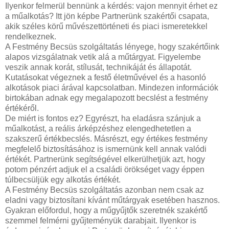
Ilyenkor felmerül bennünk a kérdés: vajon mennyit érhet ez
a műalkotás? Itt jön képbe Partnerünk szakértői csapata,
akik széles körű művészettörténeti és piaci ismeretekkel
rendelkeznek.
A Festmény Becsüs szolgáltatás lényege, hogy szakértőink
alapos vizsgálatnak vetik alá a műtárgyat. Figyelembe
veszik annak korát, stílusát, technikáját és állapotát.
Kutatásokat végeznek a festő életművével és a hasonló
alkotások piaci árával kapcsolatban. Mindezen információk
birtokában adnak egy megalapozott becslést a festmény
értékéről.
De miért is fontos ez? Egyrészt, ha eladásra szánjuk a
műalkotást, a reális árképzéshez elengedhetetlen a
szakszerű értékbecslés. Másrészt, egy értékes festmény
megfelelő biztosításához is ismernünk kell annak valódi
értékét. Partnerünk segítségével elkerülhetjük azt, hogy
potom pénzért adjuk el a családi örökséget vagy éppen
túlbecsüljük egy alkotás értékét.
A Festmény Becsüs szolgáltatás azonban nem csak az
eladni vagy biztosítani kívánt műtárgyak esetében hasznos.
Gyakran előfordul, hogy a műgyűjtők szeretnék szakértő
szemmel felmérni gyűjteményük darabjait. Ilyenkor is