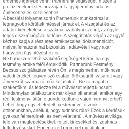
érdemes igénybe venni Partnerünk segítségét, hiszen a
precíz értékbecslés hozzájárul a gyűjtemény tudatos
építéséhez és kezeléséhez.
A becslési folyamat során Partnerünk munkatársai a
legnagyobb körültekintéssel járnak el. A vizsgálat és az
adatok kiértékelése a szakma szabályai szerint, az ügyfél
teljes diszkréciójával történik. A szolgáltatás végén az ügyfél
kézhez kapja a részletes értékbecslési dokumentációt,
melyet felhasználhat biztosítási, adásvételi vagy akár
hagyatéki ügyintézéshez is.
Ne habozzon tehát szakértő segítséget kérni, ha egy
festmény értéke felől érdeklődik! Partnerünk Festmény
Becsüs szolgáltatása révén Ön is megismerheti műkincsei
valódi értékét, legyen szó családi örökségről, vásárolt vagy
árverésről származó műalkotásokról. Bízza magát a
szakértőkre, és fedezze fel a művészet rejtett kincseit!
Mindannyian találkoztunk már olyan pillanattal, amikor egy
régi festmény láttán elgondolkodtunk: vajon mennyit érhet?
Lehet, hogy egy elfeledett mesterművet őrzünk
otthonunkban, anélkül, hogy tudnánk róla? Ezek a kérdések
gyakran felmerülnek, és nem véletlenül. A művészet világa
tele van meglepetésekkel, rejtett kincsekkel és izgalmas
felfedezésekkel. Éppen ezért örömmel mutatjuk be