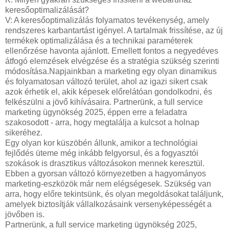
keresőoptimalizálását?
V: A keresőoptimalizálás folyamatos tevékenység, amely
rendszeres karbantartást igényel. A tartalmak frissítése, az új
termékek optimalizálása és a technikai paraméterek
ellenőrzése havonta ajánlott. Emellett fontos a negyedéves
átfogó elemzések elvégzése és a stratégia szükség szerinti
módosítása.Napjainkban a marketing egy olyan dinamikus
és folyamatosan változó terület, ahol az igazi sikert csak
azok érhetik el, akik képesek előrelátóan gondolkodni, és
felkészülni a jövő kihívásaira. Partnerünk, a full service
marketing ügynökség 2025, éppen erre a feladatra
szakosodott - arra, hogy megtalálja a kulcsot a holnap
sikeréhez.
Egy olyan kor küszöbén állunk, amikor a technológiai
fejlődés üteme még inkább felgyorsul, és a fogyasztói
szokások is drasztikus változásokon mennek keresztül.
Ebben a gyorsan változó környezetben a hagyományos
marketing-eszközök már nem elégségesek. Szükség van
arra, hogy előre tekintsünk, és olyan megoldásokat találjunk,
amelyek biztosítják vállalkozásaink versenyképességét a
jövőben is.
Partnerünk, a full service marketing ügynökség 2025,