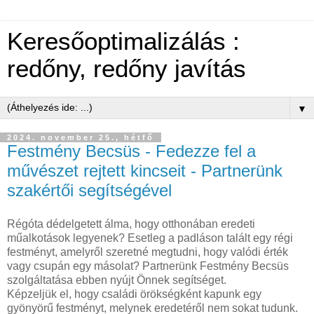
Keresőoptimalizálás :
redőny, redőny javítás
▼
2024. november 25., hétfő
Festmény Becsüs - Fedezze fel a
művészet rejtett kincseit - Partnerünk
szakértői segítségével
Régóta dédelgetett álma, hogy otthonában eredeti
műalkotások legyenek? Esetleg a padláson talált egy régi
festményt, amelyről szeretné megtudni, hogy valódi érték
vagy csupán egy másolat? Partnerünk Festmény Becsüs
szolgáltatása ebben nyújt Önnek segítséget.
Képzeljük el, hogy családi örökségként kapunk egy
gyönyörű festményt, melynek eredetéről nem sokat tudunk.