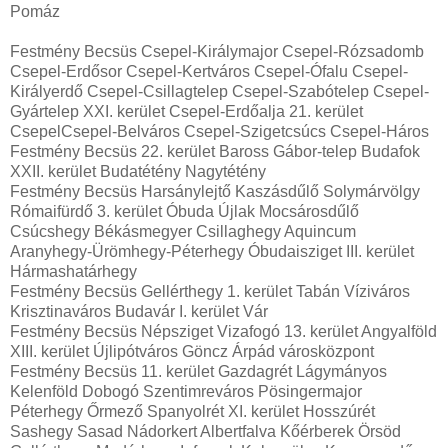
Pomáz
Festmény Becsüs Csepel-Királymajor Csepel-Rózsadomb
Csepel-Erdősor Csepel-Kertváros Csepel-Ófalu Csepel-
Királyerdő Csepel-Csillagtelep Csepel-Szabótelep Csepel-
Gyártelep XXI. kerület Csepel-Erdőalja 21. kerület
CsepelCsepel-Belváros Csepel-Szigetcsúcs Csepel-Háros
Festmény Becsüs 22. kerület Baross Gábor-telep Budafok
XXII. kerület Budatétény Nagytétény
Festmény Becsüs Harsánylejtő Kaszásdűlő Solymárvölgy
Rómaifürdő 3. kerület Óbuda Újlak Mocsárosdűlő
Csúcshegy Békásmegyer Csillaghegy Aquincum
Aranyhegy-Ürömhegy-Péterhegy Óbudaisziget III. kerület
Hármashatárhegy
Festmény Becsüs Gellérthegy 1. kerület Tabán Víziváros
Krisztinaváros Budavár I. kerület Vár
Festmény Becsüs Népsziget Vizafogó 13. kerület Angyalföld
XIII. kerület Újlipótváros Göncz Árpád városközpont
Festmény Becsüs 11. kerület Gazdagrét Lágymányos
Kelenföld Dobogó Szentimreváros Pösingermajor
Péterhegy Őrmező Spanyolrét XI. kerület Hosszúrét
Sashegy Sasad Nádorkert Albertfalva Kőérberek Örsöd