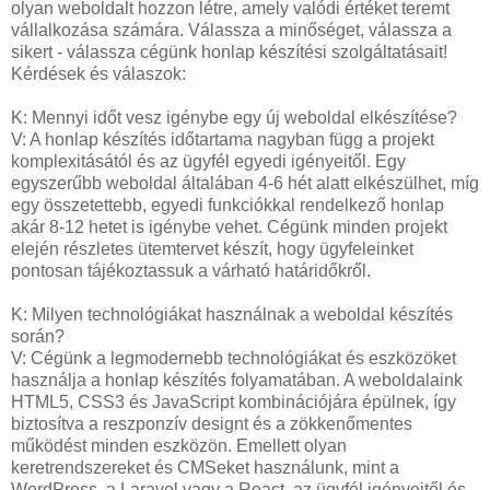
olyan weboldalt hozzon létre, amely valódi értéket teremt
vállalkozása számára. Válassza a minőséget, válassza a
sikert - válassza cégünk honlap készítési szolgáltatásait!
Kérdések és válaszok:
K: Mennyi időt vesz igénybe egy új weboldal elkészítése?
V: A honlap készítés időtartama nagyban függ a projekt
komplexitásától és az ügyfél egyedi igényeitől. Egy
egyszerűbb weboldal általában 4-6 hét alatt elkészülhet, míg
egy összetettebb, egyedi funkciókkal rendelkező honlap
akár 8-12 hetet is igénybe vehet. Cégünk minden projekt
elején részletes ütemtervet készít, hogy ügyfeleinket
pontosan tájékoztassuk a várható határidőkről.
K: Milyen technológiákat használnak a weboldal készítés
során?
V: Cégünk a legmodernebb technológiákat és eszközöket
használja a honlap készítés folyamatában. A weboldalaink
HTML5, CSS3 és JavaScript kombinációjára épülnek, így
biztosítva a reszponzív designt és a zökkenőmentes
működést minden eszközön. Emellett olyan
keretrendszereket és CMSeket használunk, mint a
WordPress, a Laravel vagy a React, az ügyfél igényeitől és