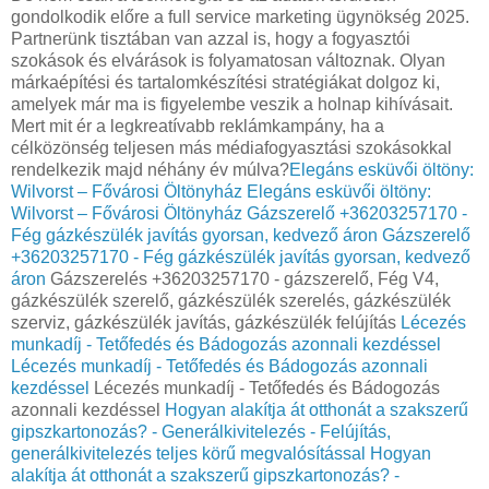
gondolkodik előre a full service marketing ügynökség 2025.
Partnerünk tisztában van azzal is, hogy a fogyasztói
szokások és elvárások is folyamatosan változnak. Olyan
márkaépítési és tartalomkészítési stratégiákat dolgoz ki,
amelyek már ma is figyelembe veszik a holnap kihívásait.
Mert mit ér a legkreatívabb reklámkampány, ha a
célközönség teljesen más médiafogyasztási szokásokkal
rendelkezik majd néhány év múlva?
Elegáns esküvői öltöny:
Wilvorst – Fővárosi Öltönyház
Elegáns esküvői öltöny:
Wilvorst – Fővárosi Öltönyház
Gázszerelő +36203257170 -
Fég gázkészülék javítás gyorsan, kedvező áron
Gázszerelő
+36203257170 - Fég gázkészülék javítás gyorsan, kedvező
áron
Gázszerelés +36203257170 - gázszerelő, Fég V4,
gázkészülék szerelő, gázkészülék szerelés, gázkészülék
szerviz, gázkészülék javítás, gázkészülék felújítás
Lécezés
munkadíj - Tetőfedés és Bádogozás azonnali kezdéssel
Lécezés munkadíj - Tetőfedés és Bádogozás azonnali
kezdéssel
Lécezés munkadíj - Tetőfedés és Bádogozás
azonnali kezdéssel
Hogyan alakítja át otthonát a szakszerű
gipszkartonozás? - Generálkivitelezés - Felújítás,
generálkivitelezés teljes körű megvalósítással
Hogyan
alakítja át otthonát a szakszerű gipszkartonozás? -