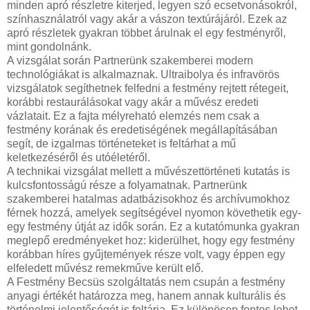
minden apró részletre kiterjed, legyen szó ecsetvonásokról,
színhasználatról vagy akár a vászon textúrájáról. Ezek az
apró részletek gyakran többet árulnak el egy festményről,
mint gondolnánk.
A vizsgálat során Partnerünk szakemberei modern
technológiákat is alkalmaznak. Ultraibolya és infravörös
vizsgálatok segíthetnek felfedni a festmény rejtett rétegeit,
korábbi restaurálásokat vagy akár a művész eredeti
vázlatait. Ez a fajta mélyreható elemzés nem csak a
festmény korának és eredetiségének megállapításában
segít, de izgalmas történeteket is feltárhat a mű
keletkezéséről és utóéletéről.
A technikai vizsgálat mellett a művészettörténeti kutatás is
kulcsfontosságú része a folyamatnak. Partnerünk
szakemberei hatalmas adatbázisokhoz és archívumokhoz
férnek hozzá, amelyek segítségével nyomon követhetik egy-
egy festmény útját az idők során. Ez a kutatómunka gyakran
meglepő eredményeket hoz: kiderülhet, hogy egy festmény
korábban híres gyűjtemények része volt, vagy éppen egy
elfeledett művész remekműve került elő.
A Festmény Becsüs szolgáltatás nem csupán a festmény
anyagi értékét határozza meg, hanem annak kulturális és
történelmi jelentőségét is feltárja. Ez különösen fontos lehet