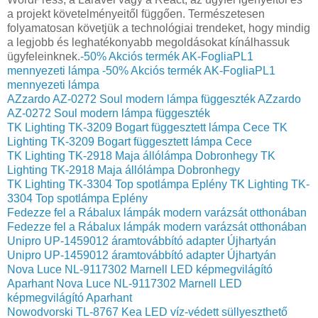
a projekt követelményeitől függően. Természetesen
folyamatosan követjük a technológiai trendeket, hogy mindig
a legjobb és leghatékonyabb megoldásokat kínálhassuk
ügyfeleinknek.
-50% Akciós termék AK-FogliaPL1
mennyezeti lámpa
-50% Akciós termék AK-FogliaPL1
mennyezeti lámpa
AZzardo AZ-0272 Soul modern lámpa függeszték
AZzardo
AZ-0272 Soul modern lámpa függeszték
TK Lighting TK-3209 Bogart függesztett lámpa Cece
TK
Lighting TK-3209 Bogart függesztett lámpa Cece
TK Lighting TK-2918 Maja állólámpa Dobronhegy
TK
Lighting TK-2918 Maja állólámpa Dobronhegy
TK Lighting TK-3304 Top spotlámpa Eplény
TK Lighting TK-
3304 Top spotlámpa Eplény
Fedezze fel a Rábalux lámpák modern varázsát otthonában
Fedezze fel a Rábalux lámpák modern varázsát otthonában
Unipro UP-1459012 áramtovábbító adapter Újhartyán
Unipro UP-1459012 áramtovábbító adapter Újhartyán
Nova Luce NL-9117302 Marnell LED képmegvilágító
Aparhant
Nova Luce NL-9117302 Marnell LED
képmegvilágító Aparhant
Nowodvorski TL-8767 Kea LED víz-védett süllyeszthető