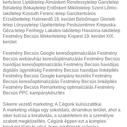
kertváros Liptáktelep Almáskert Rendessytelep Ganztelep
Bélatelep Bókaytelep Erdőskert Miklóstelep Szent Lőrinc-
lakótelep Kossuth Ferenc-telep Ganzkertváros
Erzsébettelep Halmierdő 18. kerület Belsőmajor Gloriett-
telep Lónyaytelep Újpéteritelep Pestszentimre Krepuska
Géza-telep Ferihegy Lakatos-lakótelep Havanna-lakótelep
Festmény Becsüs Wekerletelep Kispest 19. kerület XIX.
kerület
Festmény Becsüs Google keresőoptimalizálás Festmény
Becsüs webáruház keresőoptimalizálás Festmény Becsüs
havidíjas keresőoptimalizálás Festmény Becsüs havidíjas
digitális ügynökség Festmény Becsüs havidíjas linképítés
Festmény Becsüs Google kampány kezelés Festmény
Becsüs keresőoptimalizálás Festmény Becsüs linképítés
Festmény Becsüs Remarketing optimalizálás Festmény
Becsüs PPC kampánykészítés
Sikerre vezető marketing: A Cégünk kulisszatitkai
A marketing világa egy sokoldalú, dinamikus terület, ahol a
siker kulcsa a kreativitás, a szakértelem és a személyre
szabott megközelítés. Cégünk éppen ezt a komplex
feladatot tűzte ki célul, hogy ügyfeleink számára