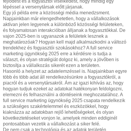
fejlődést és a fogyasztói viselkedést, hogy mindig egy
lépéssel a versenytársak előtt járjanak.
Egy jó példa erre a közösségi média menedzsment.
Napjainkban már elengedhetetlen, hogy a vállalkozások
aktívan jelen legyenek a különböző közösségi felületeken,
és folyamatosan interakcióban álljanak a fogyasztókkal. De
vajon 2025-ben is ugyanazok a felületek lesznek a
meghatározóak? Hogyan kell majd alkalmazkodni a változó
trendekhez és fogyasztói szokásokhoz? A full service
marketing ügynökség 2025 erre a kérdésre is tudja a
választ, és olyan stratégiát dolgoz ki, amely a jövőben is
biztosítja a vállalkozás sikerét ezen a területen.
Hasonló a helyzet az adatelemzéssel is. Napjainkban egyre
több és több adat áll rendelkezésünkre a fogyasztókról, a
piacról és a versenytársakról. Ám az igazi kihívás az, hogy
hogyan tudjuk ezeket az adatokat hatékonyan feldolgozni,
elemezni és felhasználni a döntéseink meghozatalához. A
full service marketing ügynökség 2025 csapata rendelkezik
a szükséges szakértelemmel és eszközökkel, hogy
kiaknázza az adatokban rejlő lehetőségeket, és olyan
következtetéseket vonjon le, amelyek minden eddiginél
pontosabban vezetik a vállalkozást a siker felé.
De nem csak a technológia és az adatok területén