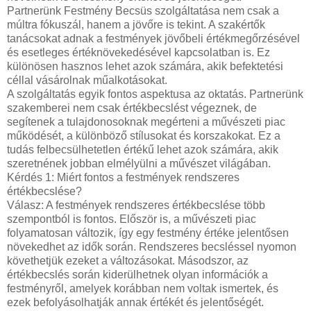
Partnerünk Festmény Becsüs szolgáltatása nem csak a
múltra fókuszál, hanem a jövőre is tekint. A szakértők
tanácsokat adnak a festmények jövőbeli értékmegőrzésével
és esetleges értéknövekedésével kapcsolatban is. Ez
különösen hasznos lehet azok számára, akik befektetési
céllal vásárolnak műalkotásokat.
A szolgáltatás egyik fontos aspektusa az oktatás. Partnerünk
szakemberei nem csak értékbecslést végeznek, de
segítenek a tulajdonosoknak megérteni a művészeti piac
működését, a különböző stílusokat és korszakokat. Ez a
tudás felbecsülhetetlen értékű lehet azok számára, akik
szeretnének jobban elmélyülni a művészet világában.
Kérdés 1: Miért fontos a festmények rendszeres
értékbecslése?
Válasz: A festmények rendszeres értékbecslése több
szempontból is fontos. Először is, a művészeti piac
folyamatosan változik, így egy festmény értéke jelentősen
növekedhet az idők során. Rendszeres becsléssel nyomon
követhetjük ezeket a változásokat. Másodszor, az
értékbecslés során kiderülhetnek olyan információk a
festményről, amelyek korábban nem voltak ismertek, és
ezek befolyásolhatják annak értékét és jelentőségét.