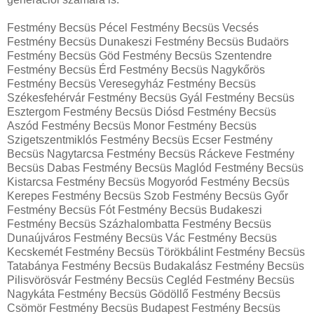
Festmény Becsüs Pécel Festmény Becsüs Vecsés
Festmény Becsüs Dunakeszi Festmény Becsüs Budaörs
Festmény Becsüs Göd Festmény Becsüs Szentendre
Festmény Becsüs Érd Festmény Becsüs Nagykőrös
Festmény Becsüs Veresegyház Festmény Becsüs
Székesfehérvár Festmény Becsüs Gyál Festmény Becsüs
Esztergom Festmény Becsüs Diósd Festmény Becsüs
Aszód Festmény Becsüs Monor Festmény Becsüs
Szigetszentmiklós Festmény Becsüs Ecser Festmény
Becsüs Nagytarcsa Festmény Becsüs Ráckeve Festmény
Becsüs Dabas Festmény Becsüs Maglód Festmény Becsüs
Kistarcsa Festmény Becsüs Mogyoród Festmény Becsüs
Kerepes Festmény Becsüs Szob Festmény Becsüs Győr
Festmény Becsüs Fót Festmény Becsüs Budakeszi
Festmény Becsüs Százhalombatta Festmény Becsüs
Dunaújváros Festmény Becsüs Vác Festmény Becsüs
Kecskemét Festmény Becsüs Törökbálint Festmény Becsüs
Tatabánya Festmény Becsüs Budakalász Festmény Becsüs
Pilisvörösvár Festmény Becsüs Cegléd Festmény Becsüs
Nagykáta Festmény Becsüs Gödöllő Festmény Becsüs
Csömör Festmény Becsüs Budapest Festmény Becsüs