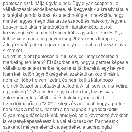
pontosan ezt kínálja ügyfeleinek. Egy olyan csapat áll a
vállalkozások rendelkezésére, akik egyesítik a kreativitást, a
stratégiai gondolkodást és a technológiai innovációt, hogy
minden egyes megoldás testre szabott és hatékony legyen.
Legyen szó akár márkaépítésről, tartalomkészítésről,
közösségi média menedzsmentről vagy adatelemzésről, a
full service marketing ügynökség 2025 képes komplex,
átfogó stratégiát kidolgozni, amely garantálja a hosszú távú
sikereket.
De mit is jelent pontosan a "full service" megközelítés a
marketing területén? Elsősorban azt, hogy a partner képes a
vállalkozás teljes marketing-arzenálját kezelni, egy helyen.
Nem kell külön ügynökségeket, szakértőket koordinálni,
nem kell több helyen fizetni, és nem kell a különböző
elemek összehangolásával bajlódni. A full service marketing
ügynökség 2025 mindent egy kézben tart, biztosítva a
zökkenőmentes, átlátható és hatékony működést.
Ezen túlmenően a "2025" kifejezés arra utal, hogy a partner
nem csak a mának, hanem a holnapnak is gondolkodik.
Olyan megoldásokat kínál, amelyek az elkövetkező években
is versenyképessé teszik a vállalkozásokat. Partnerünk
szakértői mélyen elemzik a trendeket, a technológiai