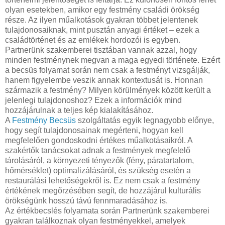
olyan esetekben, amikor egy festmény családi örökség
része. Az ilyen műalkotások gyakran többet jelentenek
tulajdonosaiknak, mint pusztán anyagi értéket – ezek a
családtörténet és az emlékek hordozói is egyben.
Partnerünk szakemberei tisztában vannak azzal, hogy
minden festménynek megvan a maga egyedi története. Ezért
a becsüs folyamat során nem csak a festményt vizsgálják,
hanem figyelembe veszik annak kontextusát is. Honnan
származik a festmény? Milyen körülmények között került a
jelenlegi tulajdonoshoz? Ezek a információk mind
hozzájárulnak a teljes kép kialakításához.
A
Festmény Becsüs
szolgáltatás egyik legnagyobb előnye,
hogy segít tulajdonosainak megérteni, hogyan kell
megfelelően gondoskodni értékes műalkotásaikról. A
szakértők tanácsokat adnak a festmények megfelelő
tárolásáról, a környezeti tényezők (fény, páratartalom,
hőmérséklet) optimalizálásáról, és szükség esetén a
restaurálási lehetőségekről is. Ez nem csak a festmény
értékének megőrzésében segít, de hozzájárul kulturális
örökségünk hosszú távú fennmaradásához is.
Az értékbecslés folyamata során Partnerünk szakemberei
gyakran találkoznak olyan festményekkel, amelyek