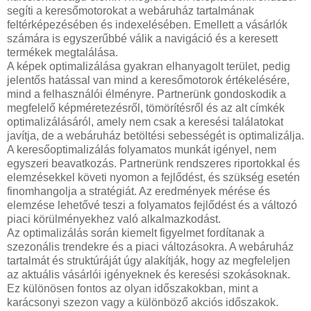
segíti a keresőmotorokat a webáruház tartalmának
feltérképezésében és indexelésében. Emellett a vásárlók
számára is egyszerűbbé válik a navigáció és a keresett
termékek megtalálása.
A képek optimalizálása gyakran elhanyagolt terület, pedig
jelentős hatással van mind a keresőmotorok értékelésére,
mind a felhasználói élményre. Partnerünk gondoskodik a
megfelelő képméretezésről, tömörítésről és az alt címkék
optimalizálásáról, amely nem csak a keresési találatokat
javítja, de a webáruház betöltési sebességét is optimalizálja.
A keresőoptimalizálás folyamatos munkát igényel, nem
egyszeri beavatkozás. Partnerünk rendszeres riportokkal és
elemzésekkel követi nyomon a fejlődést, és szükség esetén
finomhangolja a stratégiát. Az eredmények mérése és
elemzése lehetővé teszi a folyamatos fejlődést és a változó
piaci körülményekhez való alkalmazkodást.
Az optimalizálás során kiemelt figyelmet fordítanak a
szezonális trendekre és a piaci változásokra. A webáruház
tartalmát és struktúráját úgy alakítják, hogy az megfeleljen
az aktuális vásárlói igényeknek és keresési szokásoknak.
Ez különösen fontos az olyan időszakokban, mint a
karácsonyi szezon vagy a különböző akciós időszakok.