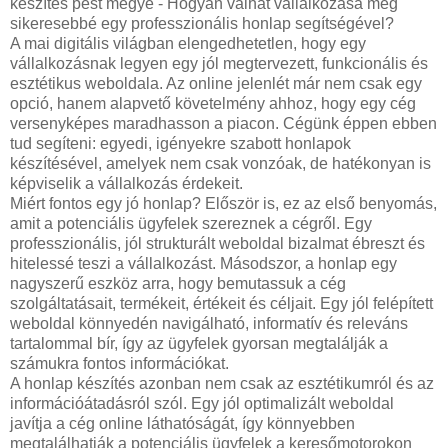
készítés pest megye - Hogyan válhat vállalkozása még
sikeresebbé egy professzionális honlap segítségével?
A mai digitális világban elengedhetetlen, hogy egy
vállalkozásnak legyen egy jól megtervezett, funkcionális és
esztétikus weboldala. Az online jelenlét már nem csak egy
opció, hanem alapvető követelmény ahhoz, hogy egy cég
versenyképes maradhasson a piacon. Cégünk éppen ebben
tud segíteni: egyedi, igényekre szabott honlapok
készítésével, amelyek nem csak vonzóak, de hatékonyan is
képviselik a vállalkozás érdekeit.
Miért fontos egy jó honlap? Először is, ez az első benyomás,
amit a potenciális ügyfelek szereznek a cégről. Egy
professzionális, jól strukturált weboldal bizalmat ébreszt és
hitelessé teszi a vállalkozást. Másodszor, a honlap egy
nagyszerű eszköz arra, hogy bemutassuk a cég
szolgáltatásait, termékeit, értékeit és céljait. Egy jól felépített
weboldal könnyedén navigálható, informatív és releváns
tartalommal bír, így az ügyfelek gyorsan megtalálják a
számukra fontos információkat.
A honlap készítés azonban nem csak az esztétikumról és az
információátadásról szól. Egy jól optimalizált weboldal
javítja a cég online láthatóságát, így könnyebben
megtalálhatják a potenciális ügyfelek a keresőmotorokon