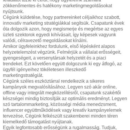
zökkenőmentes és hatékony marketingmegoldásokat
nyújtsunk.
Cégünk küldetése, hogy partnereinket céljaikhoz szabott,
innovatív marketing stratégiákkal segítsük. Csapatunk évek
óta dolgozik azon, hogy megismerje és megértse az egyes
üzleti szektorok egyedi kihívásait, így képesek vagyunk
valódi, célravezető megoldásokat kínálni.
Amikor ügyfeleinkhez fordulunk, első lépésként alapos
helyzetelemzést végzünk. Felmérjük a vállalat erősségeit,
gyengeségeit, a versenytársak helyzetét és a piaci
trendeket. Ezt követően együtt dolgozunk ki egy átfogó, az
ügyfél igényeihez tökéletesen illeszkedő
marketingstratégiát.
Cégünk széles eszköztárral rendelkezik a sikeres
kampányok megvalósításához. Legyen szó akár online,
offline vagy integrált megközelítésről, csapatunk szakértői
készségei mindig biztosítják az optimális eredményt. Legyen
szó tartalommarketing, közösségi média menedzsment,
influencer együttműködések vagy kreatív kampányelemek
tervezése, Cégünk felkészült szakemberei minden téren
kiemelkedő támogatást nyújtanak.
Egyik legfontosabb erősségünk a rugalmasság. Tudjuk,