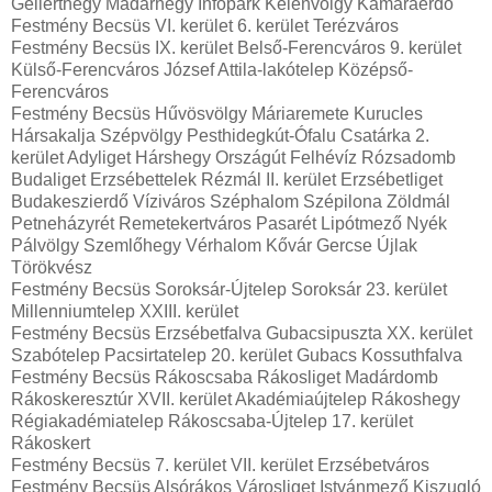
Gellérthegy Madárhegy Infopark Kelenvölgy Kamaraerdő
Festmény Becsüs VI. kerület 6. kerület Terézváros
Festmény Becsüs IX. kerület Belső-Ferencváros 9. kerület
Külső-Ferencváros József Attila-lakótelep Középső-
Ferencváros
Festmény Becsüs Hűvösvölgy Máriaremete Kurucles
Hársakalja Szépvölgy Pesthidegkút-Ófalu Csatárka 2.
kerület Adyliget Hárshegy Országút Felhévíz Rózsadomb
Budaliget Erzsébettelek Rézmál II. kerület Erzsébetliget
Budakeszierdő Víziváros Széphalom Szépilona Zöldmál
Petneházyrét Remetekertváros Pasarét Lipótmező Nyék
Pálvölgy Szemlőhegy Vérhalom Kővár Gercse Újlak
Törökvész
Festmény Becsüs Soroksár-Újtelep Soroksár 23. kerület
Millenniumtelep XXIII. kerület
Festmény Becsüs Erzsébetfalva Gubacsipuszta XX. kerület
Szabótelep Pacsirtatelep 20. kerület Gubacs Kossuthfalva
Festmény Becsüs Rákoscsaba Rákosliget Madárdomb
Rákoskeresztúr XVII. kerület Akadémiaújtelep Rákoshegy
Régiakadémiatelep Rákoscsaba-Újtelep 17. kerület
Rákoskert
Festmény Becsüs 7. kerület VII. kerület Erzsébetváros
Festmény Becsüs Alsórákos Városliget Istvánmező Kiszugló