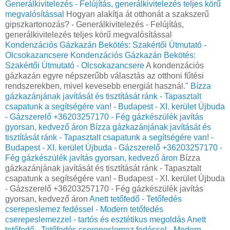
Generálkivitelezés - Felújítás, generálkivitelezés teljes körű
megvalósítással
Hogyan alakítja át otthonát a szakszerű
gipszkartonozás? - Generálkivitelezés - Felújítás,
generálkivitelezés teljes körű megvalósítással
Kondenzációs Gázkazán Bekötés: Szakértői Útmutató -
Olcsokazancsere
Kondenzációs Gázkazán Bekötés:
Szakértői Útmutató - Olcsokazancsere
A kondenzációs
gázkazán egyre népszerűbb választás az otthoni fűtési
rendszerekben, mivel kevesebb energiát használ."
Bízza
gázkazánjának javítását és tisztítását ránk - Tapasztalt
csapatunk a segítségére van! - Budapest - XI. kerület Újbuda
- Gázszerelő +36203257170 - Fég gázkészülék javítás
gyorsan, kedvező áron
Bízza gázkazánjának javítását és
tisztítását ránk - Tapasztalt csapatunk a segítségére van! -
Budapest - XI. kerület Újbuda - Gázszerelő +36203257170 -
Fég gázkészülék javítás gyorsan, kedvező áron
Bízza
gázkazánjának javítását és tisztítását ránk - Tapasztalt
csapatunk a segítségére van! - Budapest - XI. kerület Újbuda
- Gázszerelő +36203257170 - Fég gázkészülék javítás
gyorsan, kedvező áron
Anett tetőfedő - Tetőfedés
cserepeslemez fedéssel - Modern tetőfedés
cserepeslemezzel - tartós és esztétikus megoldás
Anett
tetőfedő - Tetőfedés cserepeslemez fedéssel - Modern