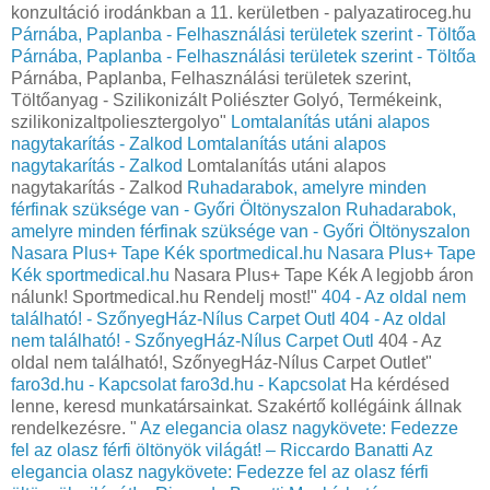
konzultáció irodánkban a 11. kerületben - palyazatiroceg.hu
Párnába, Paplanba - Felhasználási területek szerint - Töltőa
Párnába, Paplanba - Felhasználási területek szerint - Töltőa
Párnába, Paplanba, Felhasználási területek szerint,
Töltőanyag - Szilikonizált Poliészter Golyó, Termékeink,
szilikonizaltpoliesztergolyo"
Lomtalanítás utáni alapos
nagytakarítás - Zalkod
Lomtalanítás utáni alapos
nagytakarítás - Zalkod
Lomtalanítás utáni alapos
nagytakarítás - Zalkod
Ruhadarabok, amelyre minden
férfinak szüksége van - Győri Öltönyszalon
Ruhadarabok,
amelyre minden férfinak szüksége van - Győri Öltönyszalon
Nasara Plus+ Tape Kék sportmedical.hu
Nasara Plus+ Tape
Kék sportmedical.hu
Nasara Plus+ Tape Kék A legjobb áron
nálunk! Sportmedical.hu Rendelj most!"
404 - Az oldal nem
található! - SzőnyegHáz-Nílus Carpet Outl
404 - Az oldal
nem található! - SzőnyegHáz-Nílus Carpet Outl
404 - Az
oldal nem található!, SzőnyegHáz-Nílus Carpet Outlet"
faro3d.hu - Kapcsolat
faro3d.hu - Kapcsolat
Ha kérdésed
lenne, keresd munkatársainkat. Szakértő kollégáink állnak
rendelkezésre. "
Az elegancia olasz nagykövete: Fedezze
fel az olasz férfi öltönyök világát! – Riccardo Banatti
Az
elegancia olasz nagykövete: Fedezze fel az olasz férfi