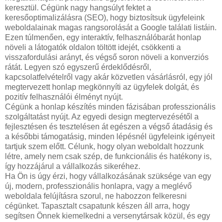
keresztül. Cégünk nagy hangsúlyt fektet a
keresőoptimalizálásra (SEO), hogy biztosítsuk ügyfeleink
weboldalainak magas rangsorolását a Google találati listáin.
Ezen túlmenően, egy interaktív, felhasználóbarát honlap
növeli a látogatók oldalon töltött idejét, csökkenti a
visszafordulási arányt, és végső soron növeli a konverziós
rátát. Legyen szó egyszerű érdeklődésről,
kapcsolatfelvételről vagy akár közvetlen vásárlásról, egy jól
megtervezett honlap megkönnyíti az ügyfelek dolgát, és
pozitív felhasználói élményt nyújt.
Cégünk a honlap készítés minden fázisában professzionális
szolgáltatást nyújt. Az egyedi design megtervezésétől a
fejlesztésen és tesztelésen át egészen a végső átadásig és
a későbbi támogatásig, minden lépésnél ügyfeleink igényeit
tartjuk szem előtt. Célunk, hogy olyan weboldalt hozzunk
létre, amely nem csak szép, de funkcionális és hatékony is,
így hozzájárul a vállalkozás sikeréhez.
Ha Ön is úgy érzi, hogy vállalkozásának szüksége van egy
új, modern, professzionális honlapra, vagy a meglévő
weboldala felújításra szorul, ne habozzon felkeresni
cégünket. Tapasztalt csapatunk készen áll arra, hogy
segítsen Önnek kiemelkedni a versenytársak közül, és egy