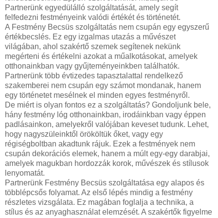
Partnerünk egyedülálló szolgáltatását, amely segít
felfedezni festményeink valódi értékét és történetét.
A Festmény Becsüs szolgáltatás nem csupán egy egyszerű
értékbecslés. Ez egy izgalmas utazás a művészet
világában, ahol szakértő szemek segítenek nekünk
megérteni és értékelni azokat a műalkotásokat, amelyek
otthonainkban vagy gyűjteményeinkben találhatók.
Partnerünk több évtizedes tapasztalattal rendelkező
szakemberei nem csupán egy számot mondanak, hanem
egy történetet mesélnek el minden egyes festményről.
De miért is olyan fontos ez a szolgáltatás? Gondoljunk bele,
hány festmény lóg otthonainkban, irodáinkban vagy éppen
padlásainkon, amelyekről valójában keveset tudunk. Lehet,
hogy nagyszüleinktől örököltük őket, vagy egy
régiségboltban akadtunk rájuk. Ezek a festmények nem
csupán dekorációs elemek, hanem a múlt egy-egy darabjai,
amelyek magukban hordozzák korok, művészek és stílusok
lenyomatát.
Partnerünk Festmény Becsüs szolgáltatása egy alapos és
többlépcsős folyamat. Az első lépés mindig a festmény
részletes vizsgálata. Ez magában foglalja a technika, a
stílus és az anyaghasználat elemzését. A szakértők figyelme