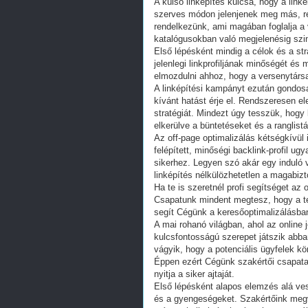
A külső linképítés kulcsa, hogy a lin
szerves módon jelenjenek meg más, re
rendelkezünk, ami magában foglalja a
katalógusokban való megjelenésig szin
Első lépésként mindig a célok és a st
jelenlegi linkprofiljának minőségét és
elmozdulni ahhoz, hogy a versenytárs
A linképítési kampányt ezután gondo
kívánt hatást érje el. Rendszeresen el
stratégiát. Mindezt úgy tesszük, hogy
elkerülve a büntetéseket és a ranglistá
Az off-page optimalizálás kétségkívül i
felépített, minőségi backlink-profil ug
sikerhez. Legyen szó akár egy induló v
linképítés nélkülözhetetlen a magabizto
Ha te is szeretnél profi segítséget az
Csapatunk mindent megtesz, hogy a te 
segít Cégünk a keresőoptimalizálásba
A mai rohanó világban, ahol az online 
kulcsfontosságú szerepet játszik abban
vágyik, hogy a potenciális ügyfelek k
Éppen ezért Cégünk szakértői csapata a
nyitja a siker ajtaját.
Első lépésként alapos elemzés alá ve
és a gyengeségeket. Szakértőink megv