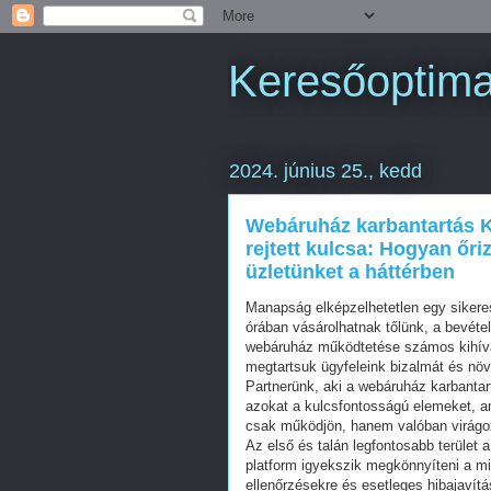
Keresőoptimal
2024. június 25., kedd
Webáruház karbantartás K
rejtett kulcsa: Hogyan őri
üzletünket a háttérben
Manapság elképzelhetetlen egy sikere
órában vásárolhatnak tőlünk, a bevét
webáruház működtetése számos kihívá
megtartsuk ügyfeleink bizalmát és növ
Partnerünk, aki a webáruház karbantar
azokat a kulcsfontosságú elemeket, am
csak működjön, hanem valóban virágo
Az első és talán legfontosabb terület 
platform igyekszik megkönnyíteni a mi
ellenőrzésekre és esetleges hibajaví