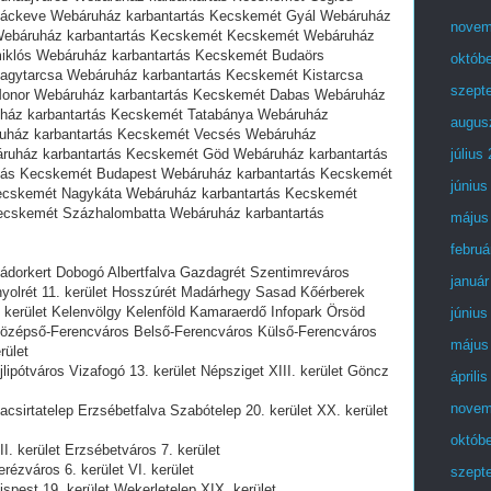
Ráckeve Webáruház karbantartás Kecskemét Gyál Webáruház
novem
Webáruház karbantartás Kecskemét Kecskemét Webáruház
miklós Webáruház karbantartás Kecskemét Budaörs
októb
agytarcsa Webáruház karbantartás Kecskemét Kistarcsa
szept
Monor Webáruház karbantartás Kecskemét Dabas Webáruház
ház karbantartás Kecskemét Tatabánya Webáruház
augus
uház karbantartás Kecskemét Vecsés Webáruház
áruház karbantartás Kecskemét Göd Webáruház karbantartás
július
tás Kecskemét Budapest Webáruház karbantartás Kecskemét
június
ecskemét Nagykáta Webáruház karbantartás Kecskemét
ecskemét Százhalombatta Webáruház karbantartás
május
februá
dorkert Dobogó Albertfalva Gazdagrét Szentimreváros
január
olrét 11. kerület Hosszúrét Madárhegy Sasad Kőérberek
 kerület Kelenvölgy Kelenföld Kamaraerdő Infopark Örsöd
június
özépső-Ferencváros Belső-Ferencváros Külső-Ferencváros
május
rület
pótváros Vizafogó 13. kerület Népsziget XIII. kerület Göncz
áprili
novem
sirtatelep Erzsébetfalva Szabótelep 20. kerület XX. kerület
októb
. kerület Erzsébetváros 7. kerület
ézváros 6. kerület VI. kerület
szept
pest 19. kerület Wekerletelep XIX. kerület