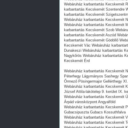
Webáruház karbantartás Kecskemét 
karbantartás Kecskemét Szentendre 
karbantartás Kecskemét Szigetszent
Webáruház karbantartás Kecskemét N
Webáruház karbantartás Kecskemét 
karbantartás Kecskemét Szob Webáru
karbantartás Kecskemét Aszód Webár
karbantartás Kecskemét Gödöllő Web
Kecskemét Vác Webáruház karbantar
Dunakeszi Webáruház karbantartás K
Nagykőrös Webáruház karbantartás K
Kecskemét Érd
Webáruház karbantartás Kecskemét Ná
Péterhegy Lágymányos Sashegy Spany
Őrmező Pösingermajor Gellérthegy XI.
Webáruház karbantartás Kecskemét K
József Attila-lakótelep 9. kerület IX. ke
Webáruház karbantartás Kecskemét Újli
Árpád városközpont Angyalföld
Webáruház karbantartás Kecskemét Pac
Gubacsipuszta Gubacs Kossuthfalva
Webáruház karbantartás Kecskemét VII
Webáruház karbantartás Kecskemét Ter
Webáruház karbantartás Kecskemét Kis