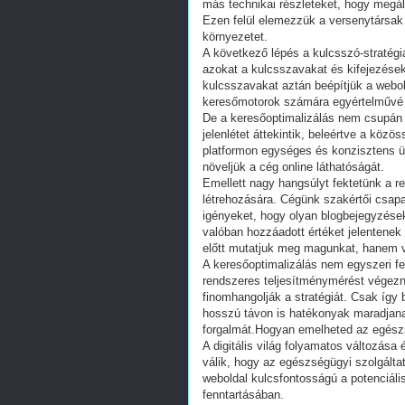
más technikai részleteket, hogy megáll
Ezen felül elemezzük a versenytársak 
környezetet.
A következő lépés a kulcsszó-stratégi
azokat a kulcsszavakat és kifejezések
kulcsszavakat aztán beépítjük a webo
keresőmotorok számára egyértelművé vá
De a keresőoptimalizálás nem csupán a
jelenlétet áttekintik, beleértve a közö
platformon egységes és konzisztens ü
növeljük a cég online láthatóságát.
Emellett nagy hangsúlyt fektetünk a re
létrehozására. Cégünk szakértői csapat
igényeket, hogy olyan blogbejegyzése
valóban hozzáadott értéket jelentene
előtt mutatjuk meg magunkat, hanem va
A keresőoptimalizálás nem egyszeri 
rendszeres teljesítménymérést végezn
finomhangolják a stratégiát. Csak így 
hosszú távon is hatékonyak maradjana
forgalmát.Hogyan emelheted az egész
A digitális világ folyamatos változása
válik, hogy az egészségügyi szolgáltat
weboldal kulcsfontosságú a potenciál
fenntartásában.