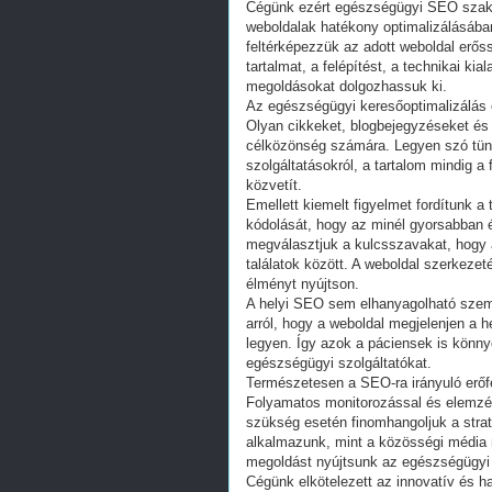
Cégünk ezért egészségügyi SEO szakért
weboldalak hatékony optimalizálásába
feltérképezzük az adott weboldal erő
tartalmat, a felépítést, a technikai ki
megoldásokat dolgozhassuk ki.
Az egészségügyi keresőoptimalizálás 
Olyan cikkeket, blogbejegyzéseket és
célközönség számára. Legyen szó tüne
szolgáltatásokról, a tartalom mindig a 
közvetít.
Emellett kiemelt figyelmet fordítunk a
kódolását, hogy az minél gyorsabban
megválasztjuk a kulcsszavakat, hogy 
találatok között. A weboldal szerkezeté
élményt nyújtson.
A helyi SEO sem elhanyagolható sze
arról, hogy a weboldal megjelenjen a he
legyen. Így azok a páciensek is könny
egészségügyi szolgáltatókat.
Természetesen a SEO-ra irányuló erőf
Folyamatos monitorozással és elemzés
szükség esetén finomhangoljuk a strat
alkalmazunk, mint a közösségi média
megoldást nyújtsunk az egészségügyi 
Cégünk elkötelezett az innovatív és 