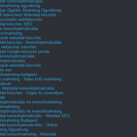
dal Keresőoptimalizálás
őmarketing ügynökség
íjas Digitális Marketing Ügynökség
i fejlesztésű Weboldal készítés
sszionális webfejlesztés
dal készítés SEO
e keresőoptimalizálás
lommarketing
barát weboldal készítés
dal készítés - Keresőoptimalizálás
 webáruház készítés
dal Google helyezés javítás
 keresőoptimalizálás
őoptimalizálás
barát weboldal készítés
te seo
őmarketing budapest
e marketing - Teljes körű marketing
ldások
 Weboldal keresőoptimalizálás
dal készítés - Céges és személyes
dal
őoptimalizálás és keresőmarketing
őmarketing
őoptimalizálás és keresőmarketing
dal keresőoptimalizálás - Weoldal SEO
őmarketing Budapest
dal keresőoptimalizálás - Online
ting Ügynökség
dal keresőmarketing - Weboldal