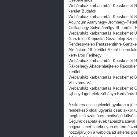
Csepel-Háros
Webáruház karbantartás Kecskemét Nag
kerület Budafok
Webáruház karbantartás Kecskemét Bé
Aquincum Aranyhegy-Ürömhegy-Péterh
Csillaghegy Solymárvölgy III. kerüle
Webáruház karbantartás Kecskemét Újp
Ganztelep Krepuska Géza-telep Szemer
Rendessytelep Pestszentimre Ganzkert
Almáskert 18. kerület Szent Lőrinc-lak
kertváros Ferihegy
Webáruház karbantartás Kecskemét Rá
Rákoshegy Akadémiaújtelep Rákosker
kerület
Webáruház karbantartás Kecskemét Buda
Víziváros Vár
Webáruház karbantartás Kecskemét Gyá
Újhegy Ligettelek Kőbánya-Kertváros 
A sikeres online jelenlét gyakran a j
rendelkező oldal ugyanis csak akkor tu
megfelelő számú és minőségű külső lin
Cégünk csapata évek tapasztalatával re
hogyan lehet hatékonyan és természete
hozzájáruljon a weboldalad sikeres po