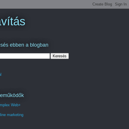
vítás
sés ebben a blogban
l
reműködők
mplex Web+
line marketing