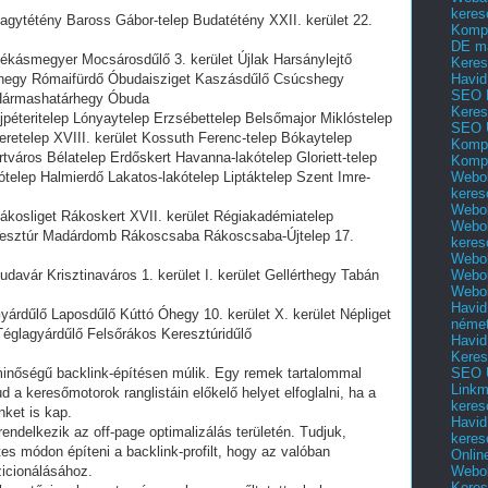
keres
ytétény Baross Gábor-telep Budatétény XXII. kerület 22.
Kompl
DE m
kásmegyer Mocsárosdűlő 3. kerület Újlak Harsánylejtő
Keres
Havid
egy Rómaifürdő Óbudaisziget Kaszásdűlő Csúcshegy
SEO 
t Hármashatárhegy Óbuda
Keres
éteritelep Lónyaytelep Erzsébettelep Belsőmajor Miklóstelep
SEO 
etelep XVIII. kerület Kossuth Ferenc-telep Bókaytelep
Kompl
város Bélatelep Erdőskert Havanna-lakótelep Gloriett-telep
Kompl
Webol
ótelep Halmierdő Lakatos-lakótelep Liptáktelep Szent Imre-
keres
Webol
kosliget Rákoskert XVII. kerület Régiakadémiatelep
Webol
esztúr Madárdomb Rákoscsaba Rákoscsaba-Újtelep 17.
keres
Webol
Webol
vár Krisztinaváros 1. kerület I. kerület Gellérthegy Tabán
Webol
Havid
rdűlő Laposdűlő Kúttó Óhegy 10. kerület X. kerület Népliget
néme
Téglagyárdűlő Felsőrákos Keresztúridűlő
Havid
Keres
SEO Ü
ó minőségű backlink-építésen múlik. Egy remek tartalommal
Linkm
d a keresőmotorok ranglistáin előkelő helyet elfoglalni, ha a
keres
ket is kap.
Havid
ndelkezik az off-page optimalizálás területén. Tudjuk,
keres
s módon építeni a backlink-profilt, hogy az valóban
Onlin
Webol
zicionálásához.
Keres