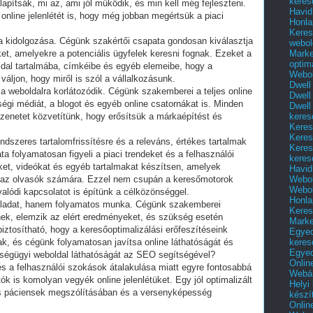
keres
apítsák, mi az, ami jól működik, és min kell még fejleszteni.
Havid
online jelenlétét is, hogy még jobban megértsük a piaci
Honla
Keres
a kidolgozása. Cégünk szakértői csapata gondosan kiválasztja
webol
Marke
et, amelyekre a potenciális ügyfelek keresni fognak. Ezeket a
optim
ldal tartalmába, címkéibe és egyéb elemeibe, hogy a
Webol
ljon, hogy miről is szól a vállalkozásunk.
Dwell
 weboldalra korlátozódik. Cégünk szakemberei a teljes online
Dwell
sségi médiát, a blogot és egyéb online csatornákat is. Minden
Dwell
keres
zenetet közvetítünk, hogy erősítsük a márkaépítést és
Keres
Keres
ndszeres tartalomfrissítésre és a releváns, értékes tartalmak
Keres
a folyamatosan figyeli a piaci trendeket és a felhasználói
keres
ket, videókat és egyéb tartalmakat készítsen, amelyek
Havid
Webol
k az olvasók számára. Ezzel nem csupán a keresőmotorok
Webol
lódi kapcsolatot is építünk a célközönséggel.
Honla
feladat, hanem folyamatos munka. Cégünk szakemberei
Keres
ek, elemzik az elért eredményeket, és szükség esetén
Mark
biztosítható, hogy a keresőoptimalizálási erőfeszítéseink
Egyed
keres
k, és cégünk folyamatosan javítsa online láthatóságát és
Egyed
ségügyi weboldal láthatóságát az SEO segítségével?
Onlin
 és a felhasználói szokások átalakulása miatt egyre fontosabbá
Webár
ók is komolyan vegyék online jelenlétüket. Egy jól optimalizált
Helyi
is páciensek megszólításában és a versenyképesség
készí
Onlin