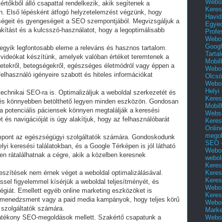
Webol
őkből álló csapattal rendelkezik, akik segítenek a
Keres
n. Első lépésként átfogó helyzetelemzést végzünk, hogy
Havid
sségeit és gyengeségeit a SEO szempontjából. Megvizsgáljuk a
Egyed
alakítást és a kulcsszó-használatot, hogy a legoptimálisabb
Profe
Webol
Googl
egyik legfontosabb eleme a releváns és hasznos tartalom.
Tarta
 videókat készítünk, amelyek valóban értéket teremtenek a
Mobil
tekről, betegségekről, egészséges életmódról vagy éppen a
Webol
felhasználó igényeire szabott és hiteles információkat
Olcsó
Webol
Helyi
 technikai SEO-ra is. Optimalizáljuk a weboldal szerkezetét és
Keres
 és könnyebben betölthető legyen minden eszközön. Gondosan
Mobil
a potenciális páciensek könnyen megtalálják a keresési
Websi
t és navigációját is úgy alakítjuk, hogy az felhasználóbarát
Keres
Onlin
mego
mpont az egészségügyi szolgáltatók számára. Gondoskodunk
SEO -
lyi keresési találatokban, és a Google Térképen is jól látható
Webol
en rátalálhatnak a cégre, akik a közelben keresnek
webol
Keres
Keres
eszítések nem érnek véget a weboldal optimalizálásával.
Keres
sel figyelemmel kísérjük a weboldal teljesítményét, és
Webol
égiát. Emellett egyéb online marketing eszközöket is
Keres
 menedzsment vagy a paid media kampányok, hogy teljes körű
Webol
szolgáltatók számára.
Marke
Webol
hatékony SEO-megoldások mellett. Szakértő csapatunk a