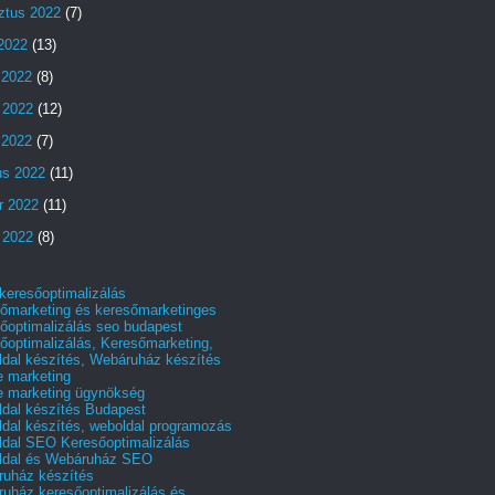
ztus 2022
(7)
 2022
(13)
 2022
(8)
 2022
(12)
s 2022
(7)
us 2022
(11)
r 2022
(11)
 2022
(8)
 keresőoptimalizálás
őmarketing és keresőmarketinges
őoptimalizálás seo budapest
őoptimalizálás, Keresőmarketing,
dal készítés, Webáruház készítés
e marketing
e marketing ügynökség
dal készítés Budapest
dal készítés, weboldal programozás
dal SEO Keresőoptimalizálás
ldal és Webáruház SEO
uház készítés
uház keresőoptimalizálás és