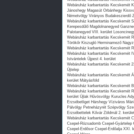
Webáruház karbantartás Kecskemét Kr
Jánoshegy Magasút Orbánhegy Kissvábh
Németvölgy Virányos Budakeszierdő 
Webáruház karbantartás Kecskemét S
Kerepesdűlő Magdolnanegyed Ganzneg
Palotanegyed VIII. kerület Losoncineg
Webáruház karbantartás Kecskemét Rák
Törökőr Kiszugló Herminamező Nagyzu
Webáruház karbantartás Kecskemét Rák
Webáruház karbantartás Kecskemét I
Istvántelek Újpest 4. kerület
Webáruház karbantartás Kecskemét 23. 
Újtelep
Webáruház karbantartás Kecskemét Ár
kerület Mátyásföld
Webáruház karbantartás Kecskemét Belv
Webáruház karbantartás Kecskemét Ré
kerület Újlak Hűvösvölgy Kurucles Ad
Erzsébetliget Hárshegy Víziváros Már
Pálvölgy Petneházyrét Szépvölgy S
Erzsébettelek Kővár Zöldmál 2. kerüle
Webáruház karbantartás Kecskemét Cs
Csepel-Rózsadomb Csepel-Gyártelep C
Csepel-Erdősor Csepel-Erdőalja XXI. ke