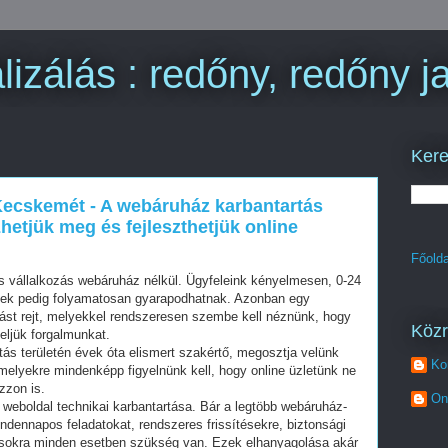
izálás : redőny, redőny ja
Kere
ecskemét - A webáruház karbantartás
zhetjük meg és fejleszthetjük online
Főolda
s vállalkozás webáruház nélkül. Ügyfeleink kényelmesen, 0-24
elek pedig folyamatosan gyarapodhatnak. Azonban egy
st rejt, melyekkel rendszeresen szembe kell néznünk, hogy
Köz
eljük forgalmunkat.
tás területén évek óta elismert szakértő, megosztja velünk
Ko
elyekre mindenképp figyelnünk kell, hogy online üzletünk ne
zzon is.
On
a weboldal technikai karbantartása. Bár a legtöbb webáruház-
ndennapos feladatokat, rendszeres frissítésekre, biztonsági
tásokra minden esetben szükség van. Ezek elhanyagolása akár