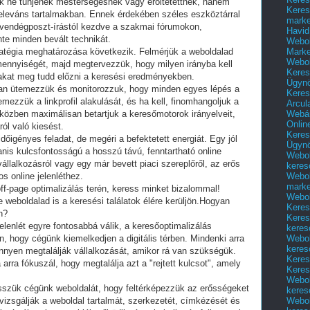
kek ne tűnjenek mesterségesnek vagy erőltetettnek, hanem
Keres
leváns tartalmakban. Ennek érdekében széles eszköztárral
marke
 vendégposzt-írástól kezdve a szakmai fórumokon,
Havid
te minden bevált technikát.
Webol
Marke
ratégia meghatározása következik. Felmérjük a weboldalad
Webol
 mennyiségét, majd megtervezzük, hogy milyen irányba kell
Keres
akat meg tudd előzni a keresési eredményekben.
Ügyn
san ütemezzük és monitorozzuk, hogy minden egyes lépés a
Keres
emezzük a linkprofil alakulását, és ha kell, finomhangoljuk a
Arcul
Webár
 közben maximálisan betartjuk a keresőmotorok irányelveit,
Onlin
ról való kiesést.
Keres
dőigényes feladat, de megéri a befektetett energiát. Egy jól
Ügyn
yanis kulcsfontosságú a hosszú távú, fenntartható online
Webol
állalkozásról vagy egy már bevett piaci szereplőről, az erős
keres
Webol
s online jelenléthez.
marke
 off-page optimalizálás terén, keress minket bizalommal!
Webol
weboldalad is a keresési találatok élére kerüljön.Hogyan
Keres
n?
Keres
jelenlét egyre fontosabbá válik, a keresőoptimalizálás
keres
Webol
, hogy cégünk kiemelkedjen a digitális térben. Mindenki arra
keres
önnyen megtalálják vállalkozását, amikor rá van szükségük.
Keres
rra fókuszál, hogy megtalálja azt a "rejtett kulcsot", amely
Keres
Webol
sszük cégünk weboldalát, hogy feltérképezzük az erősségeket
keres
Webol
izsgálják a weboldal tartalmát, szerkezetét, címkézését és