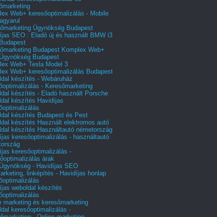
őmarketing
ex Web+ keresőoptimalizálás - Mobile
agyarul
őmarketing Ügynökség Budapest
íjas SEO : Eladó új és használt BMW i3
Budapest
őmarketing Budapest Komplex Web+
Ügynökség Budapest
ex Web+ Tesla Model 3
ex Web+ keresőoptimalizálás Budapest
dal készítés - Webáruház
őoptimalizálás - Keresőmarketing
dal készítés - Eladó használt Porsche
dal készítés Havidíjas
őoptimalizálás
dal készítés Budapest és Pest
dal készítés Használt elektromos autó
dal készítés Használtautó németország
íjas keresőoptimalizálás - használtautó
tország
íjas keresőoptimalizálás -
őoptimalizálás árak
gynökség - Havidíjas SEO
arketing, linképítés - Havidíjas honlap
őoptimalizálás
íjas weboldal készítés
őoptimalizálás
e marketing és keresőmarketing
dal keresőoptimalizálás -
őmarketing - Online marketing