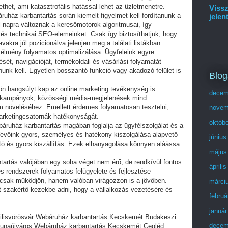
ethet, ami katasztrofális hatással lehet az üzletmenetre.
Vissz
uház karbantartás során kiemelt figyelmet kell fordítanunk a
jelen
l napra változnak a keresőmotorok algoritmusai, így
i és technikai SEO-elemeinket. Csak így biztosíthatjuk, hogy
kra jól pozicionálva jelenjen meg a találati listákban.
i élmény folyamatos optimalizálása. Ügyfeleink egyre
ését, navigációját, termékoldali és vásárlási folyamatát
nk kell. Egyetlen bosszantó funkció vagy akadozó felület is
Blog
ön hangsúlyt kap az online marketing tevékenység is.
decem
il-kampányok, közösségi média-megjelenések mind
m növeléséhez. Emellett érdemes folyamatosan tesztelni,
novem
marketingcsatornák hatékonyságát.
októb
áruház karbantartás magában foglalja az ügyfélszolgálat és a
. Vevőink gyors, személyes és hatékony kiszolgálása alapvető
június
tó és gyors kiszállítás. Ezek elhanyagolása könnyen aláássa
május
tartás valójában egy soha véget nem érő, de rendkívül fontos
áprili
s rendszerek folyamatos felügyelete és fejlesztése
e csak működjön, hanem valóban virágozzon is a jövőben.
márci
 szakértő kezekbe adni, hogy a vállalkozás vezetésére és
februá
január
ilisvörösvár Webáruház karbantartás Kecskemét Budakeszi
decem
unaújváros Webáruház karbantartás Kecskemét Cegléd