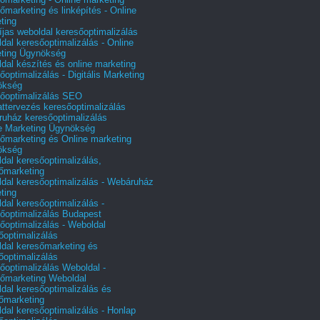
őmarketing és linképítés - Online
ting
íjas weboldal keresőoptimalizálás
dal keresőoptimalizálás - Online
ting Ügynökség
dal készítés és online marketing
őoptimalizálás - Digitális Marketing
ökség
őoptimalizálás SEO
attervezés keresőoptimalizálás
uház keresőoptimalizálás
e Marketing Ügynökség
őmarketing és Online marketing
ökség
dal keresőoptimalizálás,
őmarketing
dal keresőoptimalizálás - Webáruház
ting
dal keresőoptimalizálás -
őoptimalizálás Budapest
őoptimalizálás - Weboldal
őoptimalizálás
dal keresőmarketing és
őoptimalizálás
őoptimalizálás Weboldal -
őmarketing Weboldal
dal keresőoptimalizálás és
őmarketing
dal keresőoptimalizálás - Honlap