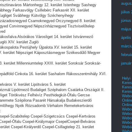
augus
isztinaváros Mártonhegy 12. kerület Istenhegy Sashegy
egy Farkasvölgy Csillebérc Farkasrét XII. kerület
július
Zugliget Svábhegy Kútvölgy Széchenyihegy
június
zázadosnegyed Csarnoknegyed Orczynegyed 8. kerület
yed Corvinnegyed Népszínháznegyed Tisztviselőtelep
május
yed
osfalva Alsórákos Városliget 14. kerület Istvánmező
áprili
gló XIV. kerület Zugló
márci
ospalota Pestújhely Újpalota XV. kerület 15. kerület
V. kerület Népsziget Káposztásmegyer Székesdűlő Megyer
februá
kerület Millenniumtelep XXIII. kerület Soroksár Soroksár-
január
pádföld Cinkota 16. kerület Sashalom Rákosszentmihály XVI.
Helyi
Keres
áros V. kerület Lipótváros 5. kerület
Keres
zmál Lipótmező Budaliget Széphalom Csatárka Országút II.
Keres
yliget Törökvész Felhévíz Pesthidegkút-Ófalu Gercse
Webol
Onlin
iaremete Szépilona Pasarét Hársakalja Budakeszierdő
Onlin
zemlőhegy Nyék Rózsadomb Vérhalom Remetekertváros
Webol
t
Webol
epel-Szabótelep Csepel-Szigetcsúcs Csepel-Kertváros
Webol
sepel-Ófalu Csepel-Királymajor CsepelCsepel-Belváros
Webo
Webár
rület Csepel-Királyerdő Csepel-Csillagtelep 21. kerület
Webár