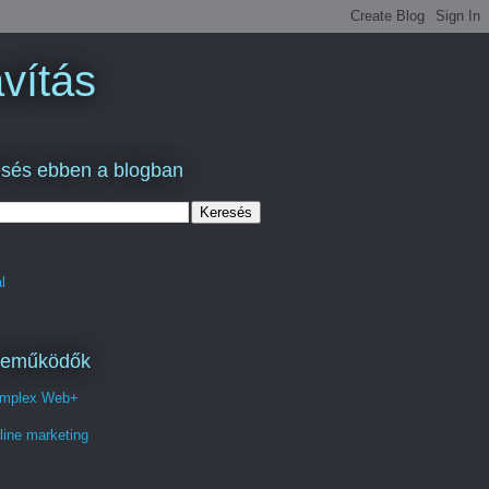
vítás
sés ebben a blogban
l
reműködők
mplex Web+
line marketing