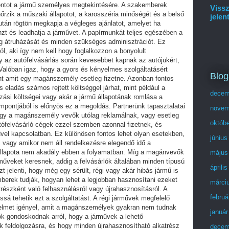
ontot a jármű személyes megtekintésére. A szakemberek
Vissz
nőrzik a műszaki állapotot, a karosszéria minőségét és a belső
jelen
után rögtön megkapja a végleges ajánlatot, amelyet ha
zt és leadhatja a járművet. A papírmunkát teljes egészében a
njog átruházását és minden szükséges adminisztrációt. Ez
ól, aki így nem kell hogy foglalkozzon a bonyolult
gy az autófelvásárlás során kevesebbet kapnak az autójukért,
Valóban igaz, hogy a gyors és kényelmes szolgáltatásért
Blog
nt amit egy magánszemély esetleg fizetne. Azonban fontos
eladás számos rejtett költséggel járhat, mint például a
decem
tazási költségei vagy akár a jármű állapotának romlása a
pontjából is előnyös ez a megoldás. Partnerünk tapasztalatai
novem
ogy a magánszemély vevők utólag reklamálnak, vagy esetleg
októb
utófelvásárló cégek ezzel szemben azonnal fizetnek, és
művel kapcsolatban. Ez különösen fontos lehet olyan esetekben,
június
 vagy amikor nem áll rendelkezésre elegendő idő a
állapota nem akadály ebben a folyamatban. Míg a magánvevők
május
rműveket keresnek, addig a felvásárlók általában minden típusú
áprili
t jelenti, hogy még egy sérült, régi vagy akár hibás jármű is
berek tudják, hogyan lehet a legjobban hasznosítani ezeket
márci
trészként való felhasználásról vagy újrahasznosításról. A
februá
sá tehetik ezt a szolgáltatást. A régi járművek megfelelő
telmet igényel, amit a magánszemélyek gyakran nem tudnak
január
rlók gondoskodnak arról, hogy a járművek a lehető
 feldolgozásra, és hogy minden újrahasznosítható alkatrész
decem