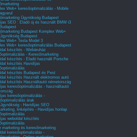
őmarketing
ex Web+ keresőoptimalizálás - Mobile
agyarul
őmarketing Ügynökség Budapest
íjas SEO : Eladó új és használt BMW i3
Budapest
őmarketing Budapest Komplex Web+
Ügynökség Budapest
ex Web+ Tesla Model 3
ex Web+ keresőoptimalizálás Budapest
dal készítés - Webáruház
őoptimalizálás - Keresőmarketing
dal készítés - Eladó használt Porsche
dal készítés Havidíjas
őoptimalizálás
dal készítés Budapest és Pest
dal készítés Használt elektromos autó
dal készítés Használtautó németország
íjas keresőoptimalizálás - használtautó
tország
íjas keresőoptimalizálás -
őoptimalizálás árak
gynökség - Havidíjas SEO
arketing, linképítés - Havidíjas honlap
őoptimalizálás
íjas weboldal készítés
őoptimalizálás
e marketing és keresőmarketing
dal keresőoptimalizálás -
őmarketing - Online marketing