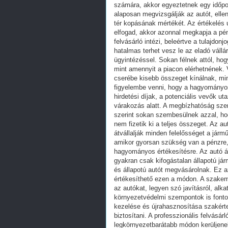
számára, akkor egyeztetnek egy időp
alaposan megvizsgálják az autót, elle
tér kopásának mértékét. Az értékelés 
elfogad, akkor azonnal megkapja a pén
felvásárló intézi, beleértve a tulajdo
hatalmas terhet vesz le az eladó vállár
ügyintézéssel. Sokan félnek attól, ho
mint amennyit a piacon elérhetnének. 
cserébe kisebb összeget kínálnak, mi
figyelembe venni, hogy a hagyományos 
hirdetési díjak, a potenciális vevők u
várakozás alatt. A megbízhatóság szem
szerint sokan szembesülnek azzal, h
nem fizetik ki a teljes összeget. Az a
átvállalják minden felelősséget a jár
amikor gyorsan szükség van a pénzre,
hagyományos értékesítésre. Az autó 
gyakran csak kifogástalan állapotú já
és állapotú autót megvásárolnak. Ez az
értékesíthető ezen a módon. A szakem
az autókat, legyen szó javításról, alka
környezetvédelmi szempontok is fontos
kezelése és újrahasznosítása szakér
biztosítani. A professzionális felvásá
legkörnyezetbarátabb módon kerüljenek