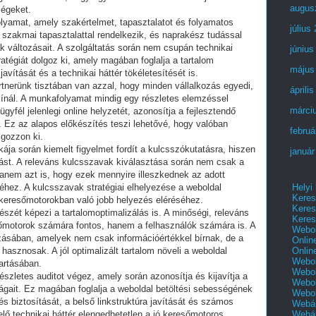
augus
ségeket.
olyamat, amely szakértelmet, tapasztalatot és folyamatos
július
s szakmai tapasztalattal rendelkezik, és naprakész tudással
k változásait. A szolgáltatás során nem csupán technikai
június
atégiát dolgoz ki, amely magában foglalja a tartalom
május
javítását és a technikai háttér tökéletesítését is.
rtnerünk tisztában van azzal, hogy minden vállalkozás egyedi,
áprili
ínál. A munkafolyamat mindig egy részletes elemzéssel
márci
gyfél jelenlegi online helyzetét, azonosítja a fejlesztendő
. Ez az alapos előkészítés teszi lehetővé, hogy valóban
februá
lgozzon ki.
ája során kiemelt figyelmet fordít a kulcsszókutatásra, hiszen
január
lást. A releváns kulcsszavak kiválasztása során nem csak a
anem azt is, hogy ezek mennyire illeszkednek az adott
Helyi
géhez. A kulcsszavak stratégiai elhelyezése a weboldal
Keres
keresőmotorokban való jobb helyezés eléréséhez.
Keres
szét képezi a tartalomoptimalizálás is. A minőségi, releváns
Keres
őmotorok számára fontos, hanem a felhasználók számára is. A
Webol
ozásában, amelyek nem csak információértékkel bírnak, de a
Onlin
Onlin
asznosak. A jól optimalizált tartalom növeli a weboldal
Webol
tartásában.
Webol
észletes auditot végez, amely során azonosítja és kijavítja a
Webol
ágait. Ez magában foglalja a weboldal betöltési sebességének
Webo
és biztosítását, a belső linkstruktúra javítását és számos
Webár
Webár
lő technikai háttér elengedhetetlen a jó keresőmotoros