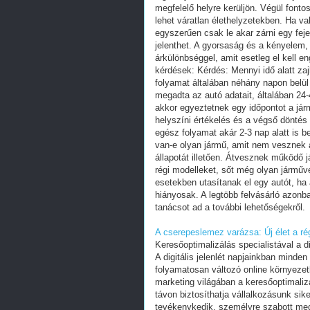
megfelelő helyre kerüljön. Végül font
lehet váratlan élethelyzetekben. Ha v
egyszerűen csak le akar zárni egy feje
jelenthet. A gyorsaság és a kényelem, 
árkülönbséggel, amit esetleg el kell 
kérdések: Kérdés: Mennyi idő alatt zajl
folyamat általában néhány napon belül l
megadta az autó adatait, általában 24-
akkor egyeztetnek egy időpontot a já
helyszíni értékelés és a végső döntés
egész folyamat akár 2-3 nap alatt is b
van-e olyan jármű, amit nem vesznek á
állapotát illetően. Átvesznek működő 
régi modelleket, sőt még olyan járműv
esetekben utasítanak el egy autót, ha 
hiányosak. A legtöbb felvásárló azonb
tanácsot ad a további lehetőségekről.
A cserepeslemez varázsa: Új élet a ré
Keresőoptimalizálás specialistával a dig
A digitális jelenlét napjainkban mind
folyamatosan változó online környezet
marketing világában a keresőoptimali
távon biztosíthatja vállalkozásunk sik
tevékenykedik, személyre szabott mego