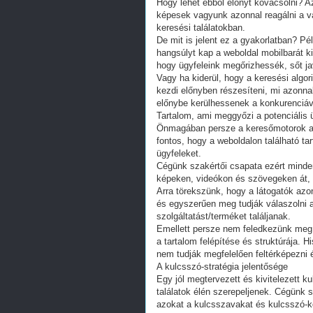
Hogy lehet ebből előnyt kovácsolni? Az
képesek vagyunk azonnal reagálni a vál
keresési találatokban.
De mit is jelent ez a gyakorlatban? Pé
hangsúlyt kap a weboldal mobilbarát ki
hogy ügyfeleink megőrizhessék, sőt ja
Vagy ha kiderül, hogy a keresési algor
kezdi előnyben részesíteni, mi azonna
előnybe kerülhessenek a konkurenciá
Tartalom, ami meggyőzi a potenciális 
Önmagában persze a keresőmotorok al
fontos, hogy a weboldalon található t
ügyfeleket.
Cégünk szakértői csapata ezért minden
képeken, videókon és szövegeken át, a 
Arra törekszünk, hogy a látogatók azo
és egyszerűen meg tudják válaszolni a
szolgáltatást/terméket találjanak.
Emellett persze nem feledkezünk meg 
a tartalom felépítése és struktúrája.
nem tudják megfelelően feltérképezni é
A kulcsszó-stratégia jelentősége
Egy jól megtervezett és kivitelezett ku
találatok élén szerepeljenek. Cégünk 
azokat a kulcsszavakat és kulcsszó-k