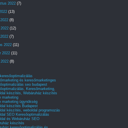
ztus 2022
(7)
 2022
(13)
 2022
(8)
 2022
(12)
s 2022
(7)
us 2022
(11)
r 2022
(11)
 2022
(8)
 keresőoptimalizálás
őmarketing és keresőmarketinges
őoptimalizálás seo budapest
őoptimalizálás, Keresőmarketing,
dal készítés, Webáruház készítés
e marketing
e marketing ügynökség
dal készítés Budapest
dal készítés, weboldal programozás
dal SEO Keresőoptimalizálás
ldal és Webáruház SEO
uház készítés
uház keresőoptimalizálás és