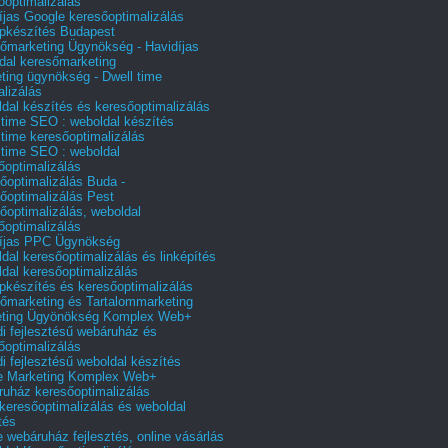
őoptimalizálás
íjas Google keresőoptimalizálás
pkészítés Budapest
őmarketing Ügynökség - Havidíjas
dal keresőmarketing
ting ügynökség - Dwell time
alizálás
dal készítés és keresőoptimalizálás
 time SEO : weboldal készítés
 time keresőoptimalizálás
 time SEO : weboldal
őoptimalizálás
őoptimalizálás Buda -
őoptimalizálás Pest
őoptimalizálás, weboldal
őoptimalizálás
íjas PPC Ügynökség
dal keresőoptimalizálás és linképítés
dal keresőoptimalizálás
pkészítés és keresőoptimalizálás
őmarketing és Tartalommarketing
eting Ügyönökség Komplex Web+
i fejlesztésű webáruház és
őoptimalizálás
i fejlesztésű weboldal készítés
e Marketing Komplex Web+
uház keresőoptimalizálás
 keresőoptimalizálás és weboldal
tés
e webáruház fejlesztés, online vásárlás