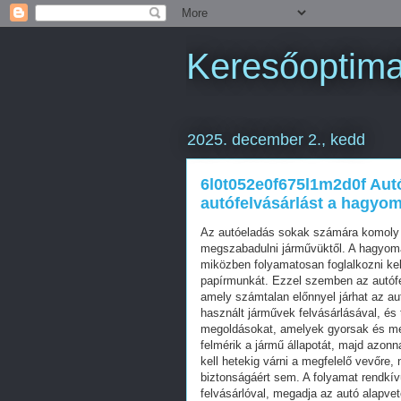
Keresőoptimal
2025. december 2., kedd
6l0t052e0f675l1m2d0f Autó
autófelvásárlást a hagyo
Az autóeladás sokak számára komoly k
megszabadulni járművüktől. A hagyom
miközben folyamatosan foglalkozni kell
papírmunkát. Ezzel szemben az autófel
amely számtalan előnnyel járhat az au
használt járművek felvásárlásával, és 
megoldásokat, amelyek gyorsak és me
felmérik a jármű állapotát, majd azonn
kell hetekig várni a megfelelő vevőre,
biztonságáért sem. A folyamat rendkívü
felvásárlóval, megadja az autó alapvet