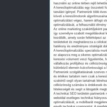
használni az online térben rejlő lehető
A keresőoptimalizálás egy összetett f
tanulást igényel. Partnerünk több éve
követi a keresőmotorok algoritmusaina
optimalizálást végez, hanem átfogó str
optimalizálását, a felhasználói élmény 
Az online marketing szakértőjeként pa
így személyre szabott megoldásokat k
kezdődik, amely során feltérképezi az ü
területeket és meghatározza a célokat
hatékony és eredményes stratégiát do
A keresőoptimalizálás specialista munk
ez alapozza meg a sikeres optimalizá
keresési volument veszi figyelembe, h
vállalkozás profiljához és célközönsé
különböző elemein kulcsfontosságú a 
Partnerünk szolgáltatásának szerves ré
és értékes tartalom nem csak a keres
szakértő segít olyan tartalmak létreh
célközönség számára is érdekesek és h
hitelességét és segít a látogatók meg
A technikai SEO területén partnerünk r
weboldal esetleges technikai hiányoss
optimalizálását, a mobilbarát megjelen
egyéb technikai szempontot. A megfele