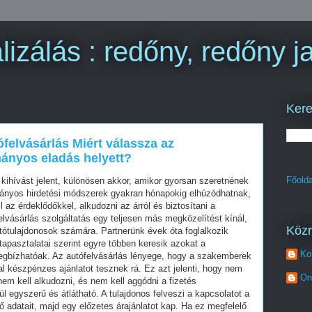
izálás : redőny, redőny ja
Kere
felvásárlás Miért válassza az
mányos eladás helyett?
Főolda
ihívást jelent, különösen akkor, amikor gyorsan szeretnének
ányos hirdetési módszerek gyakran hónapokig elhúzódhatnak,
 az érdeklődőkkel, alkudozni az árról és biztosítani a
vásárlás szolgáltatás egy teljesen más megközelítést kínál,
Köz
tótulajdonosok számára. Partnerünk évek óta foglalkozik
tapasztalatai szerint egyre többen keresik azokat a
Ko
gbízhatóak. Az autófelvásárlás lényege, hogy a szakemberek
al készpénzes ajánlatot tesznek rá. Ez azt jelenti, hogy nem
On
 nem kell alkudozni, és nem kell aggódni a fizetés
l egyszerű és átlátható. A tulajdonos felveszi a kapcsolatot a
ő adatait, majd egy előzetes árajánlatot kap. Ha ez megfelelő