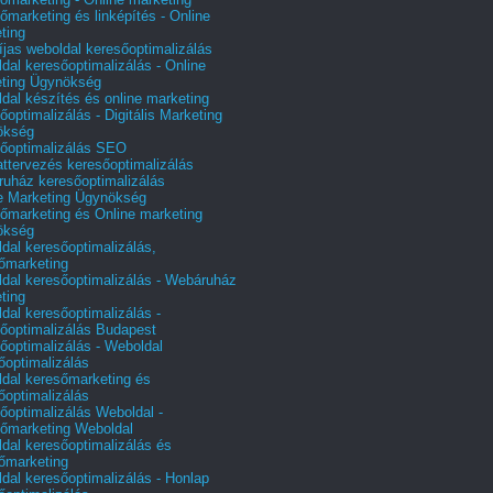
őmarketing és linképítés - Online
ting
íjas weboldal keresőoptimalizálás
dal keresőoptimalizálás - Online
ting Ügynökség
dal készítés és online marketing
őoptimalizálás - Digitális Marketing
ökség
őoptimalizálás SEO
attervezés keresőoptimalizálás
uház keresőoptimalizálás
e Marketing Ügynökség
őmarketing és Online marketing
ökség
dal keresőoptimalizálás,
őmarketing
dal keresőoptimalizálás - Webáruház
ting
dal keresőoptimalizálás -
őoptimalizálás Budapest
őoptimalizálás - Weboldal
őoptimalizálás
dal keresőmarketing és
őoptimalizálás
őoptimalizálás Weboldal -
őmarketing Weboldal
dal keresőoptimalizálás és
őmarketing
dal keresőoptimalizálás - Honlap