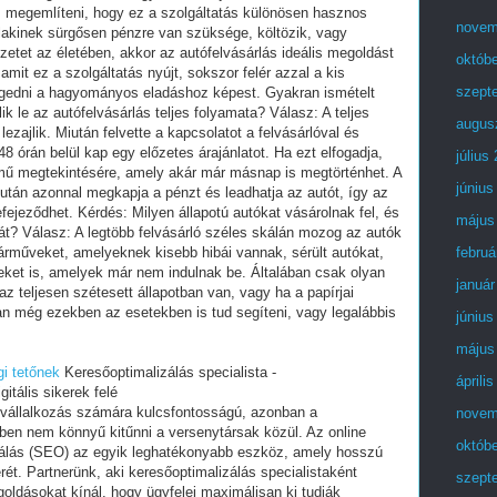
os megemlíteni, hogy ez a szolgáltatás különösen hasznos
novem
alakinek sürgősen pénzre van szüksége, költözik, vagy
zetet az életében, akkor az autófelvásárlás ideális megoldást
októb
amit ez a szolgáltatás nyújt, sokszor felér azzal a kis
szept
engedni a hagyományos eladáshoz képest. Gyakran ismételt
ik le az autófelvásárlás teljes folyamata? Válasz: A teljes
augus
ezajlik. Miután felvette a kapcsolatot a felvásárlóval és
48 órán belül kap egy előzetes árajánlatot. Ha ezt elfogadja,
július
rmű megtekintésére, amely akár már másnap is megtörténhet. A
június
 után azonnal megkapja a pénzt és leadhatja az autót, így az
efejeződhet. Kérdés: Milyen állapotú autókat vásárolnak fel, és
május
t? Válasz: A legtöbb felvásárló széles skálán mozog az autók
járműveket, amelyeknek kisebb hibái vannak, sérült autókat,
februá
eket is, amelyek már nem indulnak be. Általában csak olyan
január
az teljesen szétesett állapotban van, vagy ha a papírjai
an még ezekben az esetekben is tud segíteni, vagy legalábbis
június
május
gi tetőnek
Keresőoptimalizálás specialista -
áprili
itális sikerek felé
en vállalkozás számára kulcsfontosságú, azonban a
novem
ben nem könnyű kitűnni a versenytársak közül. Az online
októb
zálás (SEO) az egyik leghatékonyabb eszköz, amely hosszú
erét. Partnerünk, aki keresőoptimalizálás specialistaként
szept
ldásokat kínál, hogy ügyfelei maximálisan ki tudják