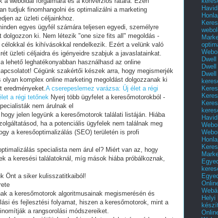
keres
 a weboldal forgalmára és a konverziós rátára. Ezen
Havid
an tudjuk finomhangolni és optimalizálni a marketing
Honla
djen az üzleti céljainkhoz.
Keres
minden egyes ügyfél számára teljesen egyedi, személyre
webol
dolgozzon ki. Nem létezik "one size fits all" megoldás -
Marke
optim
célokkal és kihívásokkal rendelkezik. Ezért a velünk való
Webol
t üzleti céljaidra és igényeidre szabjuk a javaslatainkat.
Dwell
 a lehető leghatékonyabban használhasd az online
Dwell
apcsolatot! Cégünk szakértői készek arra, hogy megismerjék
Dwell
és olyan komplex online marketing megoldást dolgozzanak ki
keres
Keres
t eredményeket.
A cserepeslemez varázsa: Új élet a régi
Keres
et a régi tetőnek
Nyerj több ügyfelet a keresőmotorokból -
Keres
pecialisták nem árulnak el
keres
 hogy jelen legyünk a keresőmotorok találati listáján. Hiába
Havid
olgáltatásod, ha a potenciális ügyfelek nem találnak meg
Webol
Webol
ogy a keresőoptimalizálás (SEO) területén is profi
Honla
Keres
ptimalizálás specialista nem árul el? Miért van az, hogy
Mark
k a keresési találatoknál, míg mások hiába próbálkoznak,
Egyed
keres
Egyed
k Önt a siker kulisszatitkaiból!
Onlin
rete
Webár
ak a keresőmotorok algoritmusainak megismerésén és
Helyi
ási és fejlesztési folyamat, hiszen a keresőmotorok, mint a
készí
inomítják a rangsorolási módszereiket.
Onlin