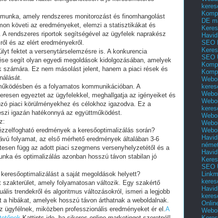
keres
Kompl
 munka, amely rendszeres monitorozást és finomhangolást
DE m
on követi az eredményeket, elemzi a statisztikákat és
Keres
. A rendszeres riportok segítségével az ügyfelek naprakész
Havid
SEO 
ről és az elért eredményekről.
Keres
yt fektet a versenytárselemzésre is. A konkurencia
SEO 
ése segít olyan egyedi megoldások kidolgozásában, amelyek
Kompl
k számára. Ez nem másolást jelent, hanem a piaci rések és
Kompl
nálását.
Webol
keres
tműködésben és a folyamatos kommunikációban. A
Webol
zeresen egyeztet az ügyfelekkel, meghallgatja az igényeiket és
Webol
ltozó piaci körülményekhez és célokhoz igazodva. Ez a
keres
eszi igazán hatékonnyá az együttműködést.
Webol
z:
Webol
Webol
kézzelfogható eredmények a keresőoptimalizálás során?
Havid
távú folyamat, az első mérhető eredmények általában 3-6
néme
tesen függ az adott piaci szegmens versenyhelyzetétől és a
Havid
 munka és optimalizálás azonban hosszú távon stabilan jó
Keres
SEO Ü
Linkm
keresőoptimalizálást a saját megoldások helyett?
keres
t szakterület, amely folyamatosan változik. Egy szakértő
Havid
ális trendekről és algoritmus változásokról, ismeri a legjobb
keres
at a hibákat, amelyek hosszú távon árthatnak a weboldalnak.
Onlin
 az ügyfélnek, miközben professzionális eredményeket ér el.
A
Webol
Keres
 tetőnek
Kattints ide, ha sikeres online marketinget szeretnél!