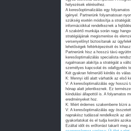
helyezések eléréséhez.
A keresőoptimalizálás egy folyamatos
igényel. Partnerünk folyamatosan nyom
szükség esetén módosítja a stratégiát
információkkal rendelkeznek a fejlődés
A szakértő munkája során nagy hangsúl
stratégiájának megismerése és elemz
versenyelőnyt biztosítanak az ügyfele
lehetőségek feltérképezését és kihasz
Partnerünk hisz a hosszú távú együt
keresőoptimalizálás specialista rends
rugalmasan alakítja a stratégiát a vá
személyes kapcsolat és odafigyelés t
Két gyakran felmerülő kérdés és válas
K: Mennyi idő alatt várhatók az első 
V: A keresőoptimalizálás egy hosszú 
hónap alatt jelentkeznek. Ez természe
kiindulási állapottól is. A folyamatos
eredményeket hoz.
K: Miért érdemes szakemberre bízni a 
V: A keresőoptimalizálás egy összetet
naprakész tudással rendelkezik az aktu
gyakorlatokat és el tudja kerülni azok
Ezáltal időt és erőforrást takarít meg
cserepeslemez varázsa: Új élet a régi