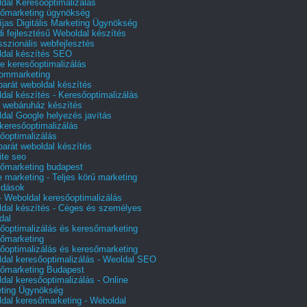
dal Keresőoptimalizálás
őmarketing ügynökség
íjas Digitális Marketing Ügynökség
i fejlesztésű Weboldal készítés
sszionális webfejlesztés
dal készítés SEO
e keresőoptimalizálás
lommarketing
barát weboldal készítés
dal készítés - Keresőoptimalizálás
 webáruház készítés
dal Google helyezés javítás
 keresőoptimalizálás
őoptimalizálás
barát weboldal készítés
te seo
őmarketing budapest
e marketing - Teljes körű marketing
ldások
 Weboldal keresőoptimalizálás
dal készítés - Céges és személyes
dal
őoptimalizálás és keresőmarketing
őmarketing
őoptimalizálás és keresőmarketing
dal keresőoptimalizálás - Weoldal SEO
őmarketing Budapest
dal keresőoptimalizálás - Online
ting Ügynökség
dal keresőmarketing - Weboldal