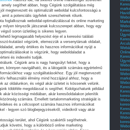
Keres
, amely segíthet abban, hogy Cégünk szolgáltatása még
marke
jól megtervezett és optimalizált weboldal kulcsfontosságú a
Havid
 amit a potenciális ügyfelek szerezhetnek rólunk.
Webol
a foglalkoznak weboldal-optimalizálással és online marketing
Marke
Webol
gy milyen tényezők játszanak kulcsszerepet abban, hogy egy
Keres
 végső soron üzletileg is sikeres legyen.
Ügyn
ehető legmagasabb helyezést érje el a keresési találati
Keres
sszó-kutatást végzünk, elemezzük a versenytársak oldalait,
Arcul
oldaladat, amely értékes és hasznos információkat nyújt a
Webár
Onlin
 optimalizálásokat is végzünk, hogy weboldaladat a
Keres
rteni és indexelni tudják.
Ügyn
rálunk. Cégünk arra is nagy hangsúlyt fektet, hogy a
Webol
gyen, könnyen navigálható, és a látogatók számára egyértelmű
keres
információkhoz vagy szolgáltatásokhoz. Egy jól megtervezett
Webol
marke
tuitív felhasználói élmény mind hozzájárul ahhoz, hogy a
Webol
ek az oldalunkon, és végül akár üzletet is kössenek velünk.
Keres
günk többféle megoldással is segíthet. Kidolgozhatunk például
Keres
k akár közösségi médiában, akár keresőoldalakon jelenítik
keres
lközönség számára. Emellett tartalommarketing stratégiát is
Webol
keres
 érdekes és a célcsoport számára hasznos információkat
Keres
kel - legyen szó blogbejegyzésekről, videókról vagy akár
Keres
Webol
ntosságú terület, ahol Cégünk szakértői segíthetnek.
keres
juk követni, hogy a különböző online marketing
Webol