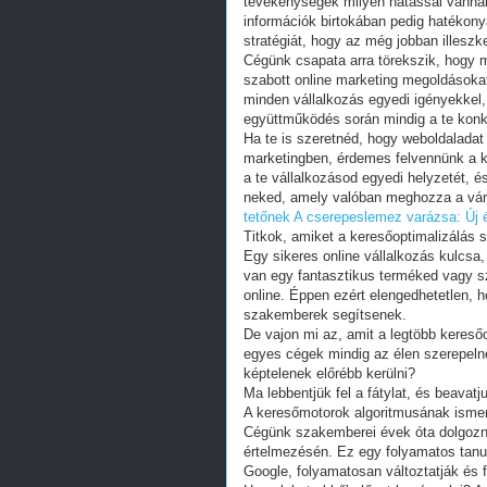
tevékenységek milyen hatással vannak
információk birtokában pedig hatékony
stratégiát, hogy az még jobban illeszke
Cégünk csapata arra törekszik, hogy 
szabott online marketing megoldásokat 
minden vállalkozás egyedi igényekkel, 
együttműködés során mindig a te konkré
Ha te is szeretnéd, hogy weboldaladat
marketingben, érdemes felvennünk a k
a te vállalkozásod egyedi helyzetét, 
neked, amely valóban meghozza a vár
tetőnek
A cserepeslemez varázsa: Új él
Titkok, amiket a keresőoptimalizálás s
Egy sikeres online vállalkozás kulcsa,
van egy fantasztikus terméked vagy sz
online. Éppen ezért elengedhetetlen, h
szakemberek segítsenek.
De vajon mi az, amit a legtöbb keresőo
egyes cégek mindig az élen szerepelne
képtelenek előrébb kerülni?
Ma lebbentjük fel a fátylat, és beavatju
A keresőmotorok algoritmusának isme
Cégünk szakemberei évek óta dolgozn
értelmezésén. Ez egy folyamatos tanul
Google, folyamatosan változtatják és f