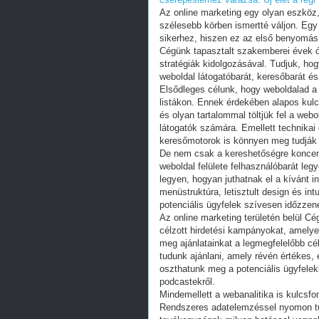
Az online marketing egy olyan eszköz
szélesebb körben ismertté váljon. Egy 
sikerhez, hiszen ez az első benyomás,
Cégünk tapasztalt szakemberei évek ót
stratégiák kidolgozásával. Tudjuk, ho
weboldal látogatóbarát, keresőbarát és
Elsődleges célunk, hogy weboldalad a l
listákon. Ennek érdekében alapos kulc
és olyan tartalommal töltjük fel a web
látogatók számára. Emellett technikai
keresőmotorok is könnyen meg tudják é
De nem csak a kereshetőségre koncent
weboldal felülete felhasználóbarát le
legyen, hogyan juthatnak el a kívánt 
menüstruktúra, letisztult design és in
potenciális ügyfelek szívesen időzzen
Az online marketing területén belül Cé
célzott hirdetési kampányokat, amelye
meg ajánlatainkat a legmegfelelőbb cé
tudunk ajánlani, amely révén értékes,
oszthatunk meg a potenciális ügyfelek
podcastekről.
Mindemellett a webanalitika is kulcsfo
Rendszeres adatelemzéssel nyomon tud