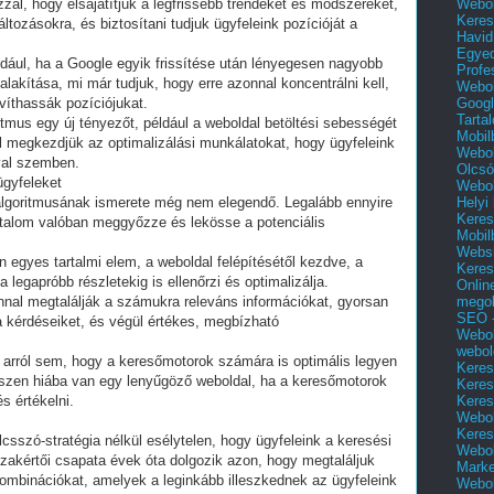
Webol
zal, hogy elsajátítjuk a legfrissebb trendeket és módszereket,
Keres
tozásokra, és biztosítani tudjuk ügyfeleink pozícióját a
Havid
Egyed
ldául, ha a Google egyik frissítése után lényegesen nagyobb
Profe
alakítása, mi már tudjuk, hogy erre azonnal koncentrálni kell,
Webol
Googl
víthassák pozíciójukat.
Tarta
itmus egy új tényezőt, például a weboldal betöltési sebességét
Mobil
l megkezdjük az optimalizálási munkálatokat, hogy ügyfeleink
Webol
val szemben.
Olcsó
ügyfeleket
Webol
Helyi
goritmusának ismerete még nem elegendő. Legalább ennyire
Keres
artalom valóban meggyőzze és lekösse a potenciális
Mobil
Websi
 egyes tartalmi elem, a weboldal felépítésétől kezdve, a
Keres
legapróbb részletekig is ellenőrzi és optimalizálja.
Onlin
mego
nnal megtalálják a számukra releváns információkat, gyorsan
SEO -
 kérdéseiket, és végül értékes, megbízható
Webol
webol
arról sem, hogy a keresőmotorok számára is optimális legyen
Keres
 Hiszen hiába van egy lenyűgöző weboldal, ha a keresőmotorok
Keres
Keres
s értékelni.
Webol
Keres
lcsszó-stratégia nélkül esélytelen, hogy ügyfeleink a keresési
Webol
szakértői csapata évek óta dolgozik azon, hogy megtaláljuk
Marke
ombinációkat, amelyek a leginkább illeszkednek az ügyfeleink
Webol