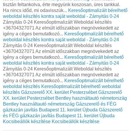
tisztán feltankolva, érte megyünk koszosan, üres tankkal.
Ha nincs időd, mi odavisszük...
Keresőoptimalizált bérelhető
weboldal készítés kontra saját weboldal - Zárnyitás 0-24
Zárnyitás 0-24 Keresőoptimalizált Weboldal készítés
+36704327071 Az elmúlt időszakban megnövekedett az
igény a céges bemutatkozó...
Keresőoptimalizált bérelhető
weboldal készítés kontra saját weboldal - Zárnyitás 0-24
Zárnyitás 0-24 Keresőoptimalizált Weboldal készítés
+36704327071 Az elmúlt időszakban megnövekedett az
igény a céges bemutatkozó...
Keresőoptimalizált bérelhető
weboldal készítés kontra saját weboldal - Zárnyitás 0-24
Zárnyitás 0-24 Keresőoptimalizált Weboldal készítés
+36704327071 Az elmúlt időszakban megnövekedett az
igény a céges bemutatkozó...
Keresőoptimalizált bérelhető
weboldal készítés
Keresőoptimalizált bérelhető weboldal
készítés
Gázszerelő XX. kerület Pesterzsébet
Gázszerelő
XX. kerület Pesterzsébet
Bentley használtautó németország
Bentley használtautó németország
Gázszerelő és FÉG
gázkazán javítás Budapest 11. kerület Újbuda
Gázszerelő
és FÉG gázkazán javítás Budapest 11. kerület Újbuda
Kocsibeállók készítése
Kocsibeállók készítése