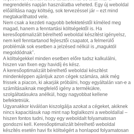
megrendelés napján használatba veheted. Egy új weboldal
előállítása nagy költség, sok tervezéssel jár – ezt mind
megtakaríthatod vele.
Nem csak a kezdeti nagyobb befektetéstől kíméled meg
magad, hanem a fenntartási költségektől is. Ha
keresőoptimalizált bérelhető weboldal készítést igényelsz,
nem kell fenntartanod fejlesztői csapatot, a felmerülő
problémák sok esetben a jelzésed nélkül is „maguktól
megoldódnak".
A költségekkel minden esetben előre tudsz kalkulálni,
hiszen van fixen egy havidíj és kész.
A keresőoptimalizált bérelhető weboldal készítést
mindenképpen ajánljuk azon cégek számára, akik még
frissek a piacon, ki akarják próbálni, hogy egyáltalán van-e a
számításaiknak megfelelő igény a termékükre,
szolgáltatásukra anélkül, hogy nagyobbat kellene
befektetniük.
Ugyanakkor kiválóan kiszolgálja azokat a cégeket, akiknek
nincs kapacitásuk nap mint nap foglalkozni a weboldallal –
hiszen fontos tudni, hogy egy weboldalt folyamatosan
gondozni kell. Keresőoptimalizált bérelhető weboldal
készítés esetén havi fix költségért a honlapod folyamatosan