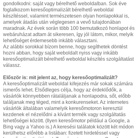
gondolkodni: saját vagy bérelhető weboldalban. Sok éve
foglalkozom keresőoptimalizált bérelhető weboldal
készítéssel, valamint természetesen olyan honlapokkal is,
amelyek átadás után véglegesen a vevő tulajdonában
maradnak. Az évek során több 100 bemutatkozó honlapot és
webáruházat adtam át sikeresen, így jól látom, mikor, melyik
lehetőséget érdemesebb inkább választani.
Az alábbi sorokkal bízom benne, hogy segíthetek döntést
hozni abban, hogy saját weboldalt nyiss vagy inkább
keresőoptimalizált bérelhető weboldal készítés szolgáltatást
válassz.
Először is: mit jelent az, hogy keresőoptimalizált?
A keresőoptimalizált weboldal kifejezés már sokak számára
ismerős lehet. Elsődleges célja, hogy az érdeklődők, a
vásárlók könnyebben rátaláljanak a honlapodra, sőt, előbb
találjanak meg téged, mint a konkurenseket. Az internetes
vásárlók általában valamelyik keresőmotoron keresztül
kezdenek el nézelődni a kívánt termék vagy szolgáltatás
lehetőségei között. (Ilyen keresőmotor például a Google, a
Bing vagy a Yahoo is.) A keresési találatok között két módon
kerülhetsz előrébb a listában: fizetett hirdetéssel vagy