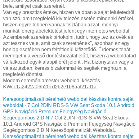
bele, amilyet csak szeretnél.
Van egy presztízs értéke, hiszen valóban a saját felületedről
van szó, amit megfelelő kivitelezés esetén mindenki értékel,
hiszen egyre többen vannak tisztában azzal, mennyi
munkát, energiabefektetést jelent egy internetes weboldal.
Az emberek szeretnek birtokolni, tudni, hogy „ez az övék és
azt tesznek vele, amit csak szeretnének", azonban ez egy
honlap esetében nem feltétlenül kifizetődő. Érdemes tehát
mérlegelni a végső döntéshozatal előtt, hiszen a weboldalad
vállalkozod egyik alappillérét jelenti. Ha bizonytalan vagy a
választásban, keress bizalommal és segítek meghozni a
megfelelő döntést.
Modern ceremóniamester weboldal készítés
KWcc1a2422a06b20cd2b2e1b8aaf21af1a
Keresőoptimalizált bérelhető weboldal készítés kontra saját
weboldal - 7 Col 2DIN RDS-S VW Seat Skoda 10.1 Android
GPS Navigáció Premium Fejegység Navigáció
Segédgombos 2 DIN
7 Col 2DIN RDS-S VW Seat Skoda
10.1 Android GPS Navigáció Premium Fejegység Navigáció
Segédgombos 2 DIN Keresőoptimalizált Weboldal...
Keresőoptimalizált bérelhető weboldal készítés kontra saját