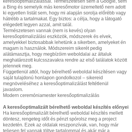
keresőoptimalizálással. Természetesen sem a Google, sem
a Bing és semelyik más keresőmotor üzemeltető nem adott
ki egyetlen listát sem, hogy mi alapján sorolja előrébb vagy
hátrébb a tartalmakat. Egy biztos: a célja, hogy a látogató
elégedett legyen azzal, amit talál.
Természetesen vannak (nem is kevés) olyan
keresőoptimalizálási eszközök, módszerek és elvek,
amelyekkel biztosabbak lehetünk a sikerben, amelyeket én
magam is használok. Módszereim sikerét pedig
alátámasztja, hogy megbízóim weboldalai az általuk
meghatározott kulcsszavakra rendre az első találatok között
jelennek meg.
Függetlenül attól, hogy bérelhető weboldal készítésen vagy
saját tulajdonú honlapon gondolkozol – sikereid
megnöveléséhez a keresőoptimalizálást feltétlenül
javaslom.
Modern ceremóniamester keresőoptimalizálás
A keresőoptimalizált bérelhető weboldal készítés előnyei
Ha keresőoptimalizált bérelhető weboldal készítés mellett
döntesz, rengeteg időt és pénzt spórolsz meg a project
kezdetén. Ezek az oldalak reszponzívak, van, hogy már
teljesen fel vannak töltve tartalommal és akár már a