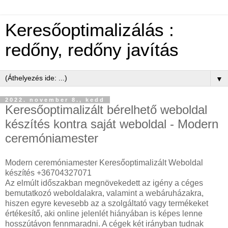
Keresőoptimalizálás :
redőny, redőny javítás
▼
2022. november 8., kedd
Keresőoptimalizált bérelhető weboldal
készítés kontra saját weboldal - Modern
ceremóniamester
Modern ceremóniamester Keresőoptimalizált Weboldal
készítés +36704327071
Az elmúlt időszakban megnövekedett az igény a céges
bemutatkozó weboldalakra, valamint a webáruházakra,
hiszen egyre kevesebb az a szolgáltató vagy termékeket
értékesítő, aki online jelenlét hiányában is képes lenne
hosszútávon fennmaradni. A cégek két irányban tudnak