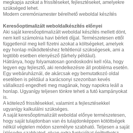
megkapja azokat a frissítéseket, fejlesztéseket, amelyekre
szükséged lehet.
Modern ceremóniamester bérelhető weboldal készítés
Keresőoptimalizált weboldalkészítés előnyei
Aki saját keresőoptimalizált weboldal készítés mellett dönt,
nem kell számolnia havi bérleti díjjal. Természetesen ettől
függetlenül meg kell fizetni azokat a költségeket, amelyek
egy honlap működtetéshez feltétlenül szükségesek, ami a
legtöbb esetben elenyésző (tárhely például).
Hátránya, hogy folyamatosan gondoskodni kell róla, hogy
legyen egy fejlesztő, aki rendelkezésre áll probléma esetén.
Egy webáruháznál, de akárcsak egy bemutatkozó oldal
esetében is például a karácsonyi szezonban kevés
vállalkozó engedheti meg magának, hogy napokra leáll a
honlap. Ugyanígy teljesen tönkre teheti a futó kampányokat
is.
A kötelező frissítésekkel, valamint a fejlesztésekkel
ugyanígy kalkulálni szükséges.
A saját keresőoptimalizált weboldal előnye természetesen,
hogy saját tulajdonban van és tulajdonképpen kötöttségek
nélkül végtelen módon személyre szabható. Teljesen a saját
ízlésedre szabhatod, olyan extra funkciókat építtethetsz