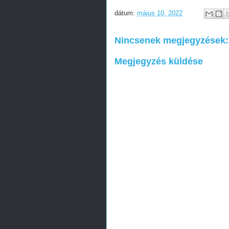
dátum:
május 10, 2022
Nincsenek megjegyzések:
Megjegyzés küldése