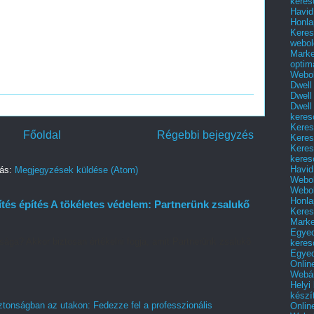
keres
Havid
Honla
Keres
webol
Marke
optim
Webol
Dwell
Dwell
Dwell
keres
Keres
Főoldal
Régebbi bejegyzés
Keres
Keres
keres
Havid
zás:
Megjegyzések küldése (Atom)
Webol
Webol
Honla
tés építés A tökéletes védelem: Partnerünk zsalukő
Keres
Mark
Egyed
sága? Akkor biztosan értékelni fogja, amit Partnerünk zsalukő
keres
Egyed
Onlin
Webár
Helyi
készí
tonságban az utakon: Fedezze fel a professzionális
Onlin