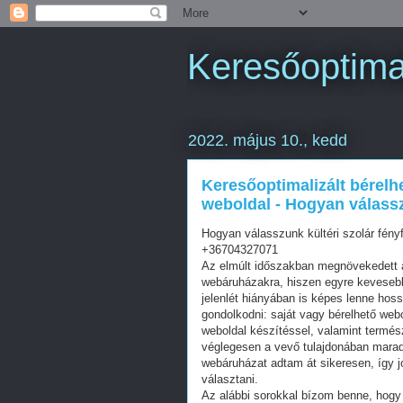
Keresőoptimal
2022. május 10., kedd
Keresőoptimalizált bérelh
weboldal - Hogyan válassz
Hogyan válasszunk kültéri szolár fény
+36704327071
Az elmúlt időszakban megnövekedett a
webáruházakra, hiszen egyre kevesebb 
jelenlét hiányában is képes lenne hos
gondolkodni: saját vagy bérelhető web
weboldal készítéssel, valamint termés
véglegesen a vevő tulajdonában mara
webáruházat adtam át sikeresen, így j
választani.
Az alábbi sorokkal bízom benne, hogy 