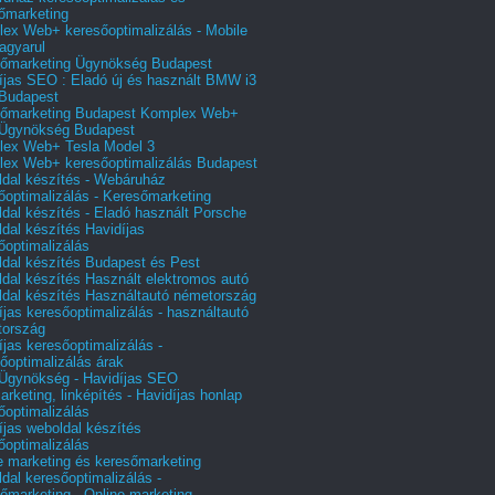
őmarketing
ex Web+ keresőoptimalizálás - Mobile
agyarul
őmarketing Ügynökség Budapest
íjas SEO : Eladó új és használt BMW i3
Budapest
őmarketing Budapest Komplex Web+
Ügynökség Budapest
ex Web+ Tesla Model 3
ex Web+ keresőoptimalizálás Budapest
dal készítés - Webáruház
őoptimalizálás - Keresőmarketing
dal készítés - Eladó használt Porsche
dal készítés Havidíjas
őoptimalizálás
dal készítés Budapest és Pest
dal készítés Használt elektromos autó
dal készítés Használtautó németország
íjas keresőoptimalizálás - használtautó
tország
íjas keresőoptimalizálás -
őoptimalizálás árak
gynökség - Havidíjas SEO
arketing, linképítés - Havidíjas honlap
őoptimalizálás
íjas weboldal készítés
őoptimalizálás
e marketing és keresőmarketing
dal keresőoptimalizálás -
őmarketing - Online marketing