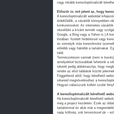
vagy inkább keresőoptimalizált bérelhe
Először is: mit jelent az, hogy kere
A keresőoptimalizált weboldal kifejez
érdeklődők, a vásárlók könnyebben ráta
konkurenseket. Az internetes vásárlók
nézelődni a kívánt termék vagy szolgál
Google, a Bing vagy a Yahoo is.) A ker
listában: fizetett hirdetéssel vagy k
és semelyik más keresőmotor üzemeltet
előrébb vagy hátrébb a tartalmakat. Eg
talál.
Természetesen vannak (nem is kevés) 
amelyekkel biztosabbak lehetünk a s
sikerét pedig alátámasztja, hogy megb
rendre az első találatok között jelenn
Függetlenül attól, hogy bérelhető webo
sikereid megnöveléséhez a keresőoptim
Hogyan válasszunk kültéri szolár fény
A keresőoptimalizált bérelhető webo
Ha keresőoptimalizált bérelhető webold
meg a project kezdetén. Ezek az oldal
tartalommal és akár már a megrendelés
nagy költség, sok tervezéssel jár – ez