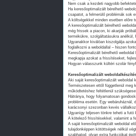
Nem csak a kezdeti nagyobb befekteté
Ha keresőoptimalizált bérelhető webold
csapatot, a felmerülő problémák sok e
A költségekkel minden esetben előre tu
A keresőoptimalizált bérelhető webold
még frissek a piacon, ki akarják próbá
termékükre, szolgáltatásukra anélkül,
Ugyanakkor kiválóan kiszolgálja azoka
foglalkozni a weboldallal – hiszen fon
Keresőoptimalizált bérelhető weboldal 
megkapja azokat a frissítéseket, fejl
Hogyan válasszunk kültéri szolár fény
Keresőoptimalizált weboldalkészítés
Aki saját keresőoptimalizált weboldal k
Természetesen ettől függetlenül meg k
működtetéshez feltétlenül szükségesek
Hátránya, hogy folyamatosan gondoskodn
probléma esetén. Egy webáruháznál, d
karácsonyi szezonban kevés vállalkoz
Ugyanígy teljesen tönkre teheti a futó
A kötelező frissítésekkel, valamint a 
A saját keresőoptimalizált weboldal e
tulajdonképpen kötöttségek nélkül vég
szabhatod, olyan extra funkciókat épít