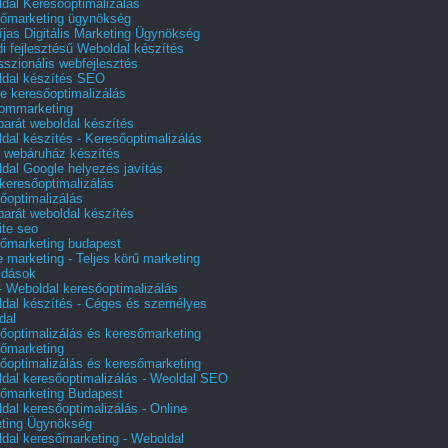
dal Keresőoptimalizálás
őmarketing ügynökség
íjas Digitális Marketing Ügynökség
i fejlesztésű Weboldal készítés
sszionális webfejlesztés
dal készítés SEO
e keresőoptimalizálás
lommarketing
barát weboldal készítés
dal készítés - Keresőoptimalizálás
 webáruház készítés
dal Google helyezés javítás
 keresőoptimalizálás
őoptimalizálás
barát weboldal készítés
te seo
őmarketing budapest
e marketing - Teljes körű marketing
ldások
 Weboldal keresőoptimalizálás
dal készítés - Céges és személyes
dal
őoptimalizálás és keresőmarketing
őmarketing
őoptimalizálás és keresőmarketing
dal keresőoptimalizálás - Weoldal SEO
őmarketing Budapest
dal keresőoptimalizálás - Online
ting Ügynökség
dal keresőmarketing - Weboldal