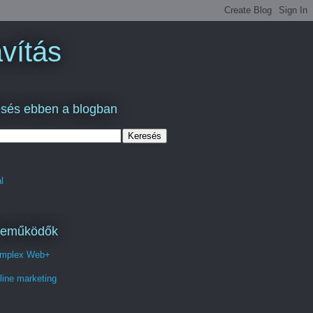
vítás
sés ebben a blogban
l
reműködők
mplex Web+
line marketing