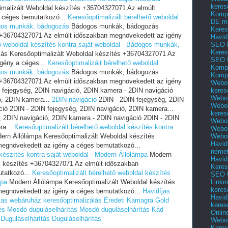
keres
imalizált Weboldal készítés +36704327071 Az elmúlt
Kompl
 céges bemutatkozó...
Keresőoptimalizált bérelhető weboldal
DE m
ogos munkák, bádogozás
Bádogos munkák, bádogozás
Keres
s +36704327071 Az elmúlt időszakban megnövekedett az igény
Havid
SEO 
ő weboldal készítés kontra saját weboldal - Bádogos munkák,
Keres
s Keresőoptimalizált Weboldal készítés +36704327071 Az
SEO 
gény a céges...
Keresőoptimalizált bérelhető weboldal
Kompl
ogos munkák, bádogozás
Bádogos munkák, bádogozás
Kompl
s +36704327071 Az elmúlt időszakban megnövekedett az igény
Webol
keres
 fejegység, 2DIN navigáció, 2DIN kamera - 2DIN navigáció
Webol
ó, 2DIN kamera...
2DIN navigáció
2DIN - 2DIN fejegység, 2DIN
Webol
ció 2DIN - 2DIN fejegység, 2DIN navigáció, 2DIN kamera...
keres
 2DIN navigáció, 2DIN kamera - 2DIN navigáció 2DIN - 2DIN
Webol
ra...
Keresőoptimalizált bérelhető weboldal készítés kontra
Webol
Webol
rn Állólámpa Keresőoptimalizált Weboldal készítés
Havid
egnövekedett az igény a céges bemutatkozó...
néme
 készítés kontra saját weboldal - Modern Állólámpa
Modern
Havid
l készítés +36704327071 Az elmúlt időszakban
Keres
tatkozó...
Keresőoptimalizált bérelhető weboldal készítés
SEO Ü
Linkm
mpa
Modern Állólámpa Keresőoptimalizált Weboldal készítés
keres
egnövekedett az igény a céges bemutatkozó...
Havidíjas
Havid
jas webáruház keresőoptimalizálás
Eredeti Kamagra Gold
keres
és
Mosdó duguláselhárítás
Mosdó duguláselhárítás
Kád
Onlin
Duguláselhárítás
Duguláselhárítás
Webol
Keres