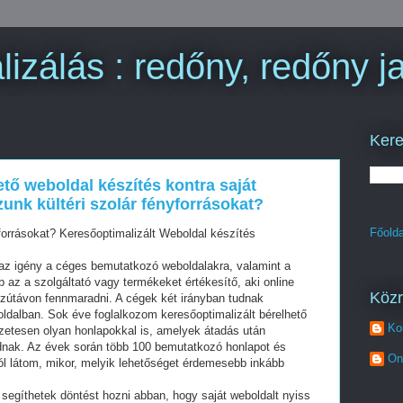
izálás : redőny, redőny ja
Kere
ető weboldal készítés kontra saját
unk kültéri szolár fényforrásokat?
Főolda
forrásokat? Keresőoptimalizált Weboldal készítés
z igény a céges bemutatkozó weboldalakra, valamint a
az a szolgáltató vagy termékeket értékesítő, aki online
Köz
szútávon fennmaradni. A cégek két irányban tudnak
oldalban. Sok éve foglalkozom keresőoptimalizált bérelhető
Ko
zetesen olyan honlapokkal is, amelyek átadás után
dnak. Az évek során több 100 bemutatkozó honlapot és
On
ól látom, mikor, melyik lehetőséget érdemesebb inkább
segíthetek döntést hozni abban, hogy saját weboldalt nyiss