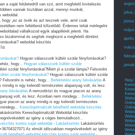
augus
an a saját felületedről van szó, amit megfelelő kivitelezés
 többen vannak tisztában azzal, mennyi munkát,
július
s weboldal.
i, hogy „ez az övék és azt tesznek vele, amit csak
június
setében nem feltétlenül kifizetődő. Érdemes tehát mérlegelni
május
eboldalad vállalkozod egyik alappillérét jelenti. Ha
ess bizalommal és segítek meghozni a megfelelő döntést.
áprili
forrásokat? weboldal készítés
márci
97d
februá
forrásokat?
Hogyan válasszunk kültéri szolár fényforrásokat?
nehéz, hogy...
Hogyan válasszunk kültéri szolár
január
éri szolár fényforrásokat?Miért jó a szolár lámpa? Felsorolni
ltéri szolár fényforrásokat?
Hogyan válasszunk kültéri szolár
Helyi
? Felsorolni is nehéz, hogy...
Befektetési arany felvásárlás
A
Keres
 mindig is egy kelendő természetes alapanyag volt, és lesz.
Keres
rany felvásárlás
A nemzetközi és magyar piacon az arany
Keres
apanyag volt, és lesz. Azonban nem mindegy...
Befektetési
Webol
ar piacon az arany mindig is egy kelendő természetes
Onlin
Onlin
 mindegy...
Keresőoptimalizált bérelhető weboldal készítés
Webol
akáskiürítés Keresőoptimalizált Weboldal készítés
Webol
egnövekedett az igény a céges bemutatkozó...
Webol
készítés kontra saját weboldal - Lakáskiürítés
Lakáskiürítés
Webo
s +36704327071 Az elmúlt időszakban megnövekedett az igény
Webár
Webár
zált bérelhető weboldal készítés kontra saját weboldal -