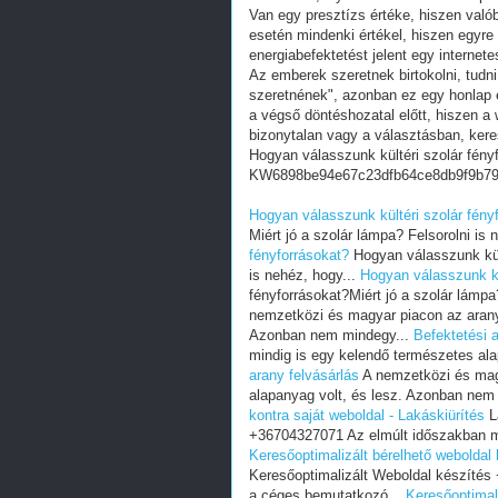
Van egy presztízs értéke, hiszen valób
esetén mindenki értékel, hiszen egyre
energiabefektetést jelent egy internete
Az emberek szeretnek birtokolni, tudn
szeretnének", azonban ez egy honlap e
a végső döntéshozatal előtt, hiszen a w
bizonytalan vagy a választásban, ker
Hogyan válasszunk kültéri szolár fény
KW6898be94e67c23dfb64ce8db9f9b7
Hogyan válasszunk kültéri szolár fény
Miért jó a szolár lámpa? Felsorolni is 
fényforrásokat?
Hogyan válasszunk kült
is nehéz, hogy...
Hogyan válasszunk kü
fényforrásokat?Miért jó a szolár lámpa
nemzetközi és magyar piacon az arany
Azonban nem mindegy...
Befektetési a
mindig is egy kelendő természetes al
arany felvásárlás
A nemzetközi és magy
alapanyag volt, és lesz. Azonban nem
kontra saját weboldal - Lakáskiürítés
L
+36704327071 Az elmúlt időszakban m
Keresőoptimalizált bérelhető weboldal 
Keresőoptimalizált Weboldal készíté
a céges bemutatkozó...
Keresőoptimali