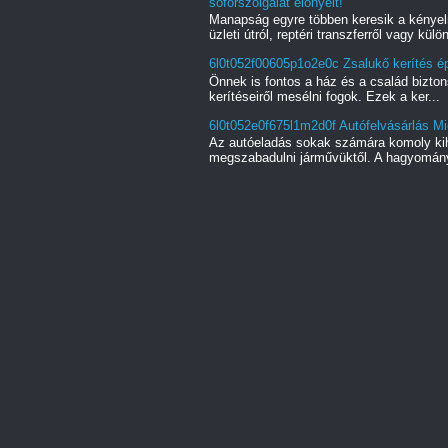
sofőrszolgálat előnyeit!
Manapság egyre többen keresik a kényel
üzleti útról, reptéri transzferről vagy külön
6l0t052f00605p1o2e0c Zsalukő kerítés ép
Önnek is fontos a ház és a család bizton
kerítéseiről mesélni fogok. Ezek a ker...
6l0t052e0f675l1m2d0f Autófelvásárlás Mi
Az autóeladás sokak számára komoly kihí
megszabadulni járművüktől. A hagyományo