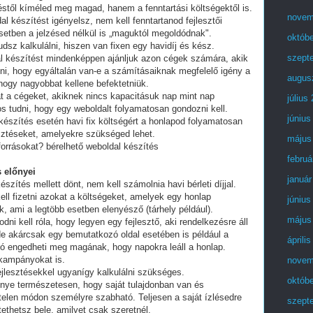
stől kíméled meg magad, hanem a fenntartási költségektől is.
novem
al készítést igényelsz, nem kell fenntartanod fejlesztői
setben a jelzésed nélkül is „maguktól megoldódnak".
októb
dsz kalkulálni, hiszen van fixen egy havidíj és kész.
szept
al készítést mindenképpen ajánljuk azon cégek számára, akik
lni, hogy egyáltalán van-e a számításaiknak megfelelő igény a
augus
 hogy nagyobbat kellene befektetniük.
t a cégeket, akiknek nincs kapacitásuk nap mint nap
július
tos tudni, hogy egy weboldalt folyamatosan gondozni kell.
június
készítés esetén havi fix költségért a honlapod folyamatosan
esztéseket, amelyekre szükséged lehet.
május
forrásokat? bérelhető weboldal készítés
februá
 előnyei
január
észítés mellett dönt, nem kell számolnia havi bérleti díjjal.
ell fizetni azokat a költségeket, amelyek egy honlap
június
, ami a legtöbb esetben elenyésző (tárhely például).
május
i kell róla, hogy legyen egy fejlesztő, aki rendelkezésre áll
e akárcsak egy bemutatkozó oldal esetében is például a
áprili
ó engedheti meg magának, hogy napokra leáll a honlap.
 kampányokat is.
novem
fejlesztésekkel ugyanígy kalkulálni szükséges.
októb
lőnye természetesen, hogy saját tulajdonban van és
telen módon személyre szabható. Teljesen a saját ízlésedre
szept
tethetsz bele, amilyet csak szeretnél.