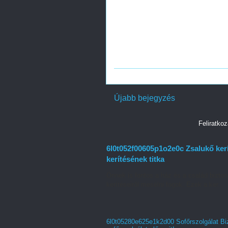
Újabb bejegyzés
Feliratko
6l0t052f00605p1o2e0c Zsalukő kerí
kerítésének titka
Önnek is fontos a ház és a család bizton
kerítéseiről mesélni fogok. Ezek a ker...
6l0t05280e625e1k2d00 Sofőrszolgálat Biz