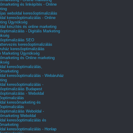
őmarketing és linképítés - Online
ting
íjas weboldal keresőoptimalizálás
dal keresőoptimalizálás - Online
ting Ügynökség
dal készítés és online marketing
őoptimalizálás - Digitális Marketing
ökség
őoptimalizálás SEO
attervezés keresőoptimalizálás
uház keresőoptimalizálás
e Marketing Ügynökség
őmarketing és Online marketing
ökség
dal keresőoptimalizálás,
őmarketing
dal keresőoptimalizálás - Webáruház
ting
dal keresőoptimalizálás -
őoptimalizálás Budapest
őoptimalizálás - Weboldal
őoptimalizálás
dal keresőmarketing és
őoptimalizálás
őoptimalizálás Weboldal -
őmarketing Weboldal
dal keresőoptimalizálás és
őmarketing
dal keresőoptimalizálás - Honlap