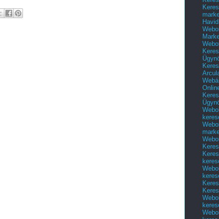
Keres
marke
Havid
Webol
Marke
Webol
Keres
Ügyn
Keres
Arcul
Webár
Onlin
Keres
Ügyn
Webol
keres
Webol
marke
Webol
Keres
Keres
keres
Webol
keres
Keres
Keres
Webol
keres
Webol