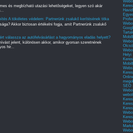
Webol
Keres
mes és megbízható utazási lehetőségeket, legyen szó akár
Havid
...
Egyed
Profe
ítés A tökéletes védelem: Partnerünk zsalukő kerítésének titka
Webol
sága? Akkor biztosan értékelni fogja, amit Partnerünk zsalukő
Googl
Tarta
Mobil
ért válassza az autófelvásárlást a hagyományos eladás helyett?
Webol
vást jelent, különösen akkor, amikor gyorsan szeretnének
Olcsó
s hir...
Webol
Helyi
Keres
Mobil
Websi
Keres
Onlin
mego
SEO -
Webol
webol
Keres
Keres
Keres
Webol
Keres
Webol
Marke
Webol