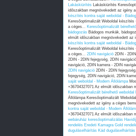
Lakáskiürítés
Lakáskiürítés Keresőopt
időszakban megnövekedett az igény a
készítés kontra saját weboldal - Bád
Keresőoptimalizált Weboldal készíté
a céges...
Keresőoptimalizált bérelhet
bádogozás
Bádogos munkák, bádogozá
elmúlt időszakban megnövekedett az i
készítés kontra saját weboldal - Bád
Keresőoptimalizált Weboldal készíté
a céges...
2DIN navigáció
2DIN - 2DIN
2DIN - 2DIN fejegység, 2DIN navigáci
navigáció, 2DIN kamera - 2DIN navigá
2DIN navigáció
2DIN - 2DIN fejegység,
fejegység, 2DIN navigáció, 2DIN kame
saját weboldal - Modern Állólámpa
Mode
+36704327071 Az elmúlt időszakban m
Keresőoptimalizált bérelhető weboldal
Állólámpa Keresőoptimalizált Webolda
megnövekedett az igény a céges bemu
kontra saját weboldal - Modern Állólá
+36704327071 Az elmúlt időszakban m
webáruház keresőoptimalizálás
Havidí
rendelés
Eredeti Kamagra Gold rendel
duguláselhárítás
Kád duguláselhárítás