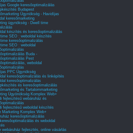
őoptimalizálás
íjas Google keresőoptimalizálás
pkészítés Budapest
őmarketing Ügynökség - Havidíjas
dal keresőmarketing
ting ügynökség - Dwell time
alizálás
dal készítés és keresőoptimalizálás
 time SEO : weboldal készítés
 time keresőoptimalizálás
 time SEO : weboldal
őoptimalizálás
őoptimalizálás Buda -
őoptimalizálás Pest
őoptimalizálás, weboldal
őoptimalizálás
íjas PPC Ügynökség
dal keresőoptimalizálás és linképítés
dal keresőoptimalizálás
pkészítés és keresőoptimalizálás
őmarketing és Tartalommarketing
eting Ügyönökség Komplex Web+
i fejlesztésű webáruház és
őoptimalizálás
i fejlesztésű weboldal készítés
e Marketing Komplex Web+
uház keresőoptimalizálás
 keresőoptimalizálás és weboldal
tés
e webáruház fejlesztés, online vásárlás