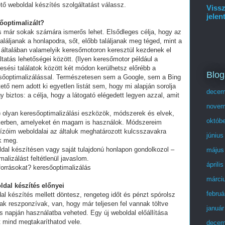
tő weboldal készítés szolgáltatást válassz.
Vissz
jelen
sőoptimalizált?
és már sokak számára ismerős lehet. Elsődleges célja, hogy az
láljanak a honlapodra, sőt, előbb találjanak meg téged, mint a
 általában valamelyik keresőmotoron keresztül kezdenek el
tatás lehetőségei között. (Ilyen keresőmotor például a
esési találatok között két módon kerülhetsz előrébb a
Blog
eresőoptimalizálással. Természetesen sem a Google, sem a Bing
ő nem adott ki egyetlen listát sem, hogy mi alapján sorolja
decem
y biztos: a célja, hogy a látogató elégedett legyen azzal, amit
novem
olyan keresőoptimalizálási eszközök, módszerek és elvek,
októb
ikerben, amelyeket én magam is használok. Módszereim
ízóim weboldalai az általuk meghatározott kulcsszavakra
június
ek meg.
ldal készítésen vagy saját tulajdonú honlapon gondolkozol –
május
alizálást feltétlenül javaslom.
áprili
forrásokat? keresőoptimalizálás
márci
ldal készítés előnyei
februá
al készítés mellett döntesz, rengeteg időt és pénzt spórolsz
ak reszponzívak, van, hogy már teljesen fel vannak töltve
január
 napján használatba veheted. Egy új weboldal előállítása
t mind megtakaríthatod vele.
decem