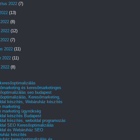
ztus 2022
(7)
 2022
(13)
 2022
(8)
 2022
(12)
s 2022
(7)
us 2022
(11)
r 2022
(11)
 2022
(8)
 keresőoptimalizálás
őmarketing és keresőmarketinges
őoptimalizálás seo budapest
őoptimalizálás, Keresőmarketing,
dal készítés, Webáruház készítés
e marketing
e marketing ügynökség
dal készítés Budapest
dal készítés, weboldal programozás
dal SEO Keresőoptimalizálás
ldal és Webáruház SEO
uház készítés
uház keresőoptimalizálás és