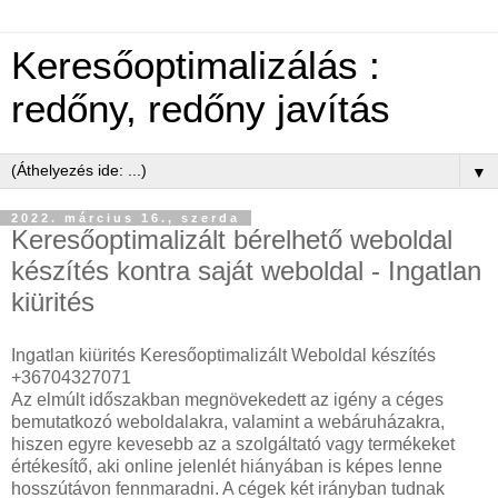
Keresőoptimalizálás :
redőny, redőny javítás
▼
2022. március 16., szerda
Keresőoptimalizált bérelhető weboldal
készítés kontra saját weboldal - Ingatlan
kiürités
Ingatlan kiürités Keresőoptimalizált Weboldal készítés
+36704327071
Az elmúlt időszakban megnövekedett az igény a céges
bemutatkozó weboldalakra, valamint a webáruházakra,
hiszen egyre kevesebb az a szolgáltató vagy termékeket
értékesítő, aki online jelenlét hiányában is képes lenne
hosszútávon fennmaradni. A cégek két irányban tudnak