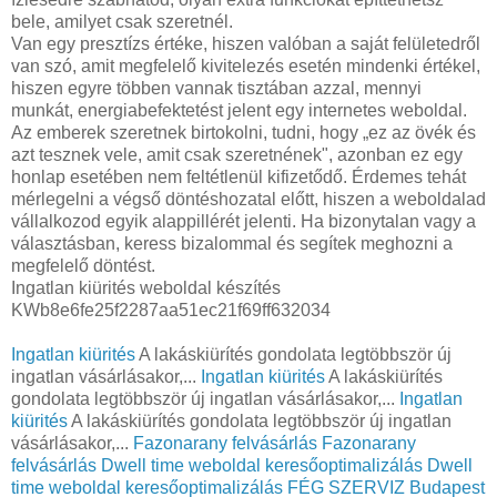
bele, amilyet csak szeretnél.
Van egy presztízs értéke, hiszen valóban a saját felületedről
van szó, amit megfelelő kivitelezés esetén mindenki értékel,
hiszen egyre többen vannak tisztában azzal, mennyi
munkát, energiabefektetést jelent egy internetes weboldal.
Az emberek szeretnek birtokolni, tudni, hogy „ez az övék és
azt tesznek vele, amit csak szeretnének", azonban ez egy
honlap esetében nem feltétlenül kifizetődő. Érdemes tehát
mérlegelni a végső döntéshozatal előtt, hiszen a weboldalad
vállalkozod egyik alappillérét jelenti. Ha bizonytalan vagy a
választásban, keress bizalommal és segítek meghozni a
megfelelő döntést.
Ingatlan kiürités weboldal készítés
KWb8e6fe25f2287aa51ec21f69ff632034
Ingatlan kiürités
A lakáskiürítés gondolata legtöbbször új
ingatlan vásárlásakor,...
Ingatlan kiürités
A lakáskiürítés
gondolata legtöbbször új ingatlan vásárlásakor,...
Ingatlan
kiürités
A lakáskiürítés gondolata legtöbbször új ingatlan
vásárlásakor,...
Fazonarany felvásárlás
Fazonarany
felvásárlás
Dwell time weboldal keresőoptimalizálás
Dwell
time weboldal keresőoptimalizálás
FÉG SZERVIZ Budapest