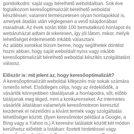
gondolkodni: saját vagy bérelhető weboldalban. Sok éve
foglalkozom keresőoptimalizált bérelhető weboldal
készítéssel, valamint természetesen olyan honlapokkal is,
amelyek átadás után véglegesen a vevő tulajdonában
maradnak. Az évek során több 100 bemutatkozó honlapot és
webáruházat adtam át sikeresen, így jól látom, mikor, melyik
lehetőséget érdemesebb inkább választani.
Az alábbi sorokkal bízom benne, hogy segíthetek döntést
hozni abban, hogy saját weboldalt nyiss vagy inkább
keresőoptimalizált bérelhető weboldal készítés szolgáltatást
válassz.
Először is: mit jelent az, hogy keresőoptimalizált?
A keresőoptimalizált weboldal kifejezés már sokak számára
ismerős lehet. Elsődleges célja, hogy az érdeklődők, a
vásárlók könnyebben rátaláljanak a honlapodra, sőt, előbb
találjanak meg téged, mint a konkurenseket. Az internetes
vásárlók általában valamelyik keresőmotoron keresztül
kezdenek el nézelődni a kívánt termék vagy szolgáltatás
lehetőségei között. (Ilyen keresőmotor például a Google, a
Bing vagy a Yahoo is.) A keresési találatok között két módon
kerülhetsz előrébb a listában: fizetett hirdetéssel vagy