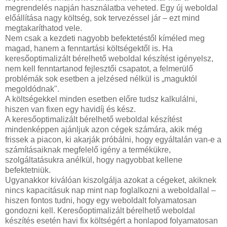
megrendelés napján használatba veheted. Egy új weboldal
előállítása nagy költség, sok tervezéssel jár – ezt mind
megtakaríthatod vele.
Nem csak a kezdeti nagyobb befektetéstől kíméled meg
magad, hanem a fenntartási költségektől is. Ha
keresőoptimalizált bérelhető weboldal készítést igényelsz,
nem kell fenntartanod fejlesztői csapatot, a felmerülő
problémák sok esetben a jelzésed nélkül is „maguktól
megoldódnak".
A költségekkel minden esetben előre tudsz kalkulálni,
hiszen van fixen egy havidíj és kész.
A keresőoptimalizált bérelhető weboldal készítést
mindenképpen ajánljuk azon cégek számára, akik még
frissek a piacon, ki akarják próbálni, hogy egyáltalán van-e a
számításaiknak megfelelő igény a termékükre,
szolgáltatásukra anélkül, hogy nagyobbat kellene
befektetniük.
Ugyanakkor kiválóan kiszolgálja azokat a cégeket, akiknek
nincs kapacitásuk nap mint nap foglalkozni a weboldallal –
hiszen fontos tudni, hogy egy weboldalt folyamatosan
gondozni kell. Keresőoptimalizált bérelhető weboldal
készítés esetén havi fix költségért a honlapod folyamatosan