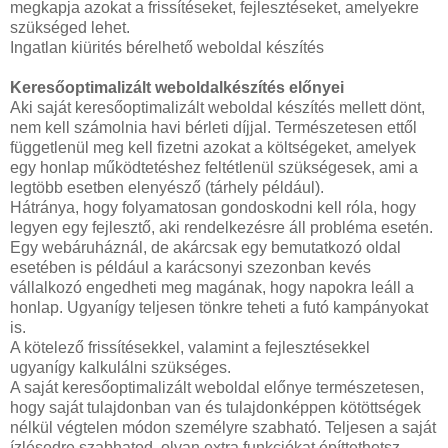
megkapja azokat a frissítéseket, fejlesztéseket, amelyekre
szükséged lehet.
Ingatlan kiürités bérelhető weboldal készítés
Keresőoptimalizált weboldalkészítés előnyei
Aki saját keresőoptimalizált weboldal készítés mellett dönt,
nem kell számolnia havi bérleti díjjal. Természetesen ettől
függetlenül meg kell fizetni azokat a költségeket, amelyek
egy honlap működtetéshez feltétlenül szükségesek, ami a
legtöbb esetben elenyésző (tárhely például).
Hátránya, hogy folyamatosan gondoskodni kell róla, hogy
legyen egy fejlesztő, aki rendelkezésre áll probléma esetén.
Egy webáruháznál, de akárcsak egy bemutatkozó oldal
esetében is például a karácsonyi szezonban kevés
vállalkozó engedheti meg magának, hogy napokra leáll a
honlap. Ugyanígy teljesen tönkre teheti a futó kampányokat
is.
A kötelező frissítésekkel, valamint a fejlesztésekkel
ugyanígy kalkulálni szükséges.
A saját keresőoptimalizált weboldal előnye természetesen,
hogy saját tulajdonban van és tulajdonképpen kötöttségek
nélkül végtelen módon személyre szabható. Teljesen a saját
ízlésedre szabhatod, olyan extra funkciókat építtethetsz