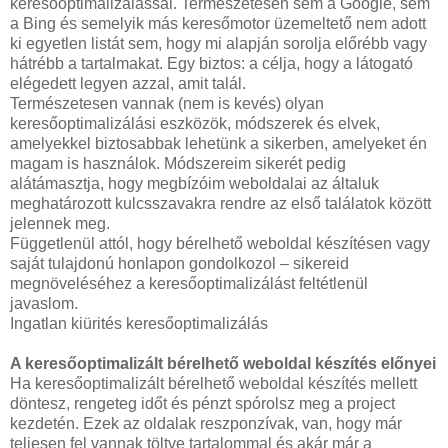
keresőoptimalizálással. Természetesen sem a Google, sem
a Bing és semelyik más keresőmotor üzemeltető nem adott
ki egyetlen listát sem, hogy mi alapján sorolja előrébb vagy
hátrébb a tartalmakat. Egy biztos: a célja, hogy a látogató
elégedett legyen azzal, amit talál.
Természetesen vannak (nem is kevés) olyan
keresőoptimalizálási eszközök, módszerek és elvek,
amelyekkel biztosabbak lehetünk a sikerben, amelyeket én
magam is használok. Módszereim sikerét pedig
alátámasztja, hogy megbízóim weboldalai az általuk
meghatározott kulcsszavakra rendre az első találatok között
jelennek meg.
Függetlenül attól, hogy bérelhető weboldal készítésen vagy
saját tulajdonú honlapon gondolkozol – sikereid
megnöveléséhez a keresőoptimalizálást feltétlenül
javaslom.
Ingatlan kiürités keresőoptimalizálás
A keresőoptimalizált bérelhető weboldal készítés előnyei
Ha keresőoptimalizált bérelhető weboldal készítés mellett
döntesz, rengeteg időt és pénzt spórolsz meg a project
kezdetén. Ezek az oldalak reszponzívak, van, hogy már
teljesen fel vannak töltve tartalommal és akár már a