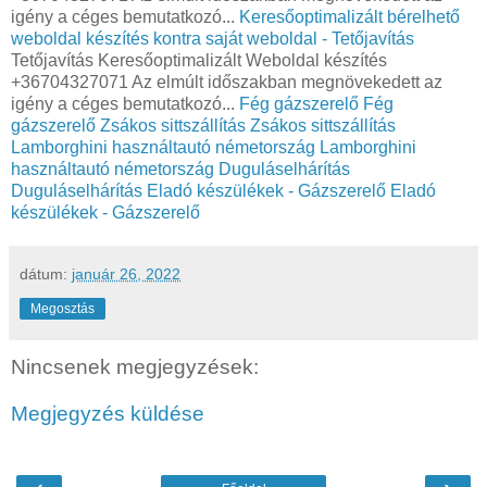
igény a céges bemutatkozó...
Keresőoptimalizált bérelhető
weboldal készítés kontra saját weboldal - Tetőjavítás
Tetőjavítás Keresőoptimalizált Weboldal készítés
+36704327071 Az elmúlt időszakban megnövekedett az
igény a céges bemutatkozó...
Fég gázszerelő
Fég
gázszerelő
Zsákos sittszállítás
Zsákos sittszállítás
Lamborghini használtautó németország
Lamborghini
használtautó németország
Duguláselhárítás
Duguláselhárítás
Eladó készülékek - Gázszerelő
Eladó
készülékek - Gázszerelő
dátum:
január 26, 2022
Megosztás
Nincsenek megjegyzések:
Megjegyzés küldése