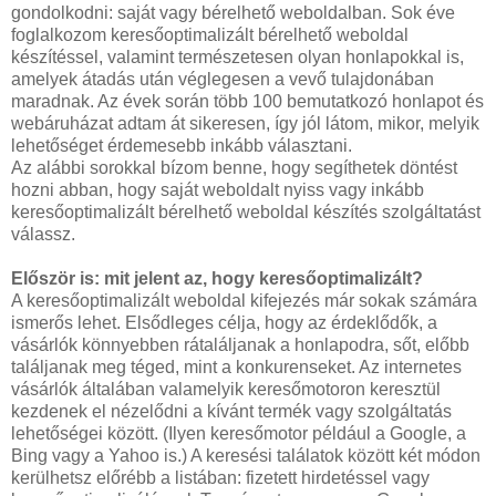
gondolkodni: saját vagy bérelhető weboldalban. Sok éve
foglalkozom keresőoptimalizált bérelhető weboldal
készítéssel, valamint természetesen olyan honlapokkal is,
amelyek átadás után véglegesen a vevő tulajdonában
maradnak. Az évek során több 100 bemutatkozó honlapot és
webáruházat adtam át sikeresen, így jól látom, mikor, melyik
lehetőséget érdemesebb inkább választani.
Az alábbi sorokkal bízom benne, hogy segíthetek döntést
hozni abban, hogy saját weboldalt nyiss vagy inkább
keresőoptimalizált bérelhető weboldal készítés szolgáltatást
válassz.
Először is: mit jelent az, hogy keresőoptimalizált?
A keresőoptimalizált weboldal kifejezés már sokak számára
ismerős lehet. Elsődleges célja, hogy az érdeklődők, a
vásárlók könnyebben rátaláljanak a honlapodra, sőt, előbb
találjanak meg téged, mint a konkurenseket. Az internetes
vásárlók általában valamelyik keresőmotoron keresztül
kezdenek el nézelődni a kívánt termék vagy szolgáltatás
lehetőségei között. (Ilyen keresőmotor például a Google, a
Bing vagy a Yahoo is.) A keresési találatok között két módon
kerülhetsz előrébb a listában: fizetett hirdetéssel vagy