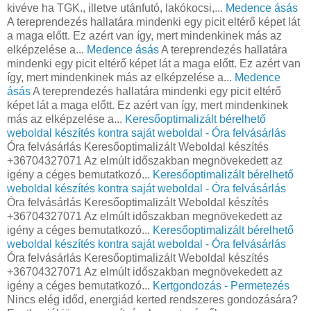
kivéve ha TGK., illetve utánfutó, lakókocsi,...
Medence ásás
A tereprendezés hallatára mindenki egy picit eltérő képet lát
a maga előtt. Ez azért van így, mert mindenkinek más az
elképzelése a...
Medence ásás
A tereprendezés hallatára
mindenki egy picit eltérő képet lát a maga előtt. Ez azért van
így, mert mindenkinek más az elképzelése a...
Medence
ásás
A tereprendezés hallatára mindenki egy picit eltérő
képet lát a maga előtt. Ez azért van így, mert mindenkinek
más az elképzelése a...
Keresőoptimalizált bérelhető
weboldal készítés kontra saját weboldal - Óra felvásárlás
Óra felvásárlás Keresőoptimalizált Weboldal készítés
+36704327071 Az elmúlt időszakban megnövekedett az
igény a céges bemutatkozó...
Keresőoptimalizált bérelhető
weboldal készítés kontra saját weboldal - Óra felvásárlás
Óra felvásárlás Keresőoptimalizált Weboldal készítés
+36704327071 Az elmúlt időszakban megnövekedett az
igény a céges bemutatkozó...
Keresőoptimalizált bérelhető
weboldal készítés kontra saját weboldal - Óra felvásárlás
Óra felvásárlás Keresőoptimalizált Weboldal készítés
+36704327071 Az elmúlt időszakban megnövekedett az
igény a céges bemutatkozó...
Kertgondozás - Permetezés
Nincs elég időd, energiád kerted rendszeres gondozására?