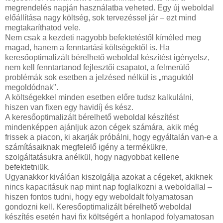
megrendelés napján használatba veheted. Egy új weboldal
előállítása nagy költség, sok tervezéssel jár – ezt mind
megtakaríthatod vele.
Nem csak a kezdeti nagyobb befektetéstől kíméled meg
magad, hanem a fenntartási költségektől is. Ha
keresőoptimalizált bérelhető weboldal készítést igényelsz,
nem kell fenntartanod fejlesztői csapatot, a felmerülő
problémák sok esetben a jelzésed nélkül is „maguktól
megoldódnak".
A költségekkel minden esetben előre tudsz kalkulálni,
hiszen van fixen egy havidíj és kész.
A keresőoptimalizált bérelhető weboldal készítést
mindenképpen ajánljuk azon cégek számára, akik még
frissek a piacon, ki akarják próbálni, hogy egyáltalán van-e a
számításaiknak megfelelő igény a termékükre,
szolgáltatásukra anélkül, hogy nagyobbat kellene
befektetniük.
Ugyanakkor kiválóan kiszolgálja azokat a cégeket, akiknek
nincs kapacitásuk nap mint nap foglalkozni a weboldallal –
hiszen fontos tudni, hogy egy weboldalt folyamatosan
gondozni kell. Keresőoptimalizált bérelhető weboldal
készítés esetén havi fix költségért a honlapod folyamatosan