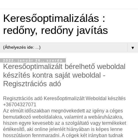
Keresőoptimalizálás :
redőny, redőny javítás
▼
2022. január 26., szerda
Keresőoptimalizált bérelhető weboldal
készítés kontra saját weboldal -
Regisztrációs adó
Regisztrációs adó Keresőoptimalizált Weboldal készítés
+36704327071
Az elmúlt időszakban megnövekedett az igény a céges
bemutatkozó weboldalakra, valamint a webáruházakra,
hiszen egyre kevesebb az a szolgáltató vagy termékeket
értékesítő, aki online jelenlét hiányában is képes lenne
hosszútávon fennmaradni. A cégek két irányban tudnak