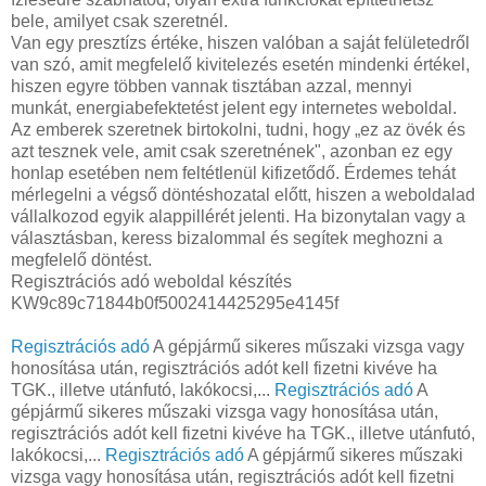
bele, amilyet csak szeretnél.
Van egy presztízs értéke, hiszen valóban a saját felületedről
van szó, amit megfelelő kivitelezés esetén mindenki értékel,
hiszen egyre többen vannak tisztában azzal, mennyi
munkát, energiabefektetést jelent egy internetes weboldal.
Az emberek szeretnek birtokolni, tudni, hogy „ez az övék és
azt tesznek vele, amit csak szeretnének", azonban ez egy
honlap esetében nem feltétlenül kifizetődő. Érdemes tehát
mérlegelni a végső döntéshozatal előtt, hiszen a weboldalad
vállalkozod egyik alappillérét jelenti. Ha bizonytalan vagy a
választásban, keress bizalommal és segítek meghozni a
megfelelő döntést.
Regisztrációs adó weboldal készítés
KW9c89c71844b0f5002414425295e4145f
Regisztrációs adó
A gépjármű sikeres műszaki vizsga vagy
honosítása után, regisztrációs adót kell fizetni kivéve ha
TGK., illetve utánfutó, lakókocsi,...
Regisztrációs adó
A
gépjármű sikeres műszaki vizsga vagy honosítása után,
regisztrációs adót kell fizetni kivéve ha TGK., illetve utánfutó,
lakókocsi,...
Regisztrációs adó
A gépjármű sikeres műszaki
vizsga vagy honosítása után, regisztrációs adót kell fizetni