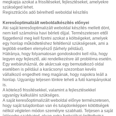
megkapja azokat a frissítéseket, fejlesztéseket, amelyekre
szükséged lehet.
Regisztrációs adó bérelhető weboldal készítés
Keresőoptimalizált weboldalkészítés előnyei
Aki saját keresőoptimalizált weboldal készítés mellett dönt,
nem kell számolnia havi bérleti díjjal. Természetesen ettől
függetlenül meg kell fizetni azokat a költségeket, amelyek
egy honlap működtetéshez feltétlenül szükségesek, ami a
legtöbb esetben elenyésző (tárhely például).
Hátránya, hogy folyamatosan gondoskodni kell róla, hogy
legyen egy fejlesztő, aki rendelkezésre áll probléma esetén.
Egy webáruháznál, de akárcsak egy bemutatkozó oldal
esetében is például a karácsonyi szezonban kevés
vállalkozó engedheti meg magának, hogy napokra leáll a
honlap. Ugyanígy teljesen tönkre teheti a futó kampányokat
is.
A kötelező frissítésekkel, valamint a fejlesztésekkel
ugyanígy kalkulálni szükséges.
A saját keresőoptimalizált weboldal előnye természetesen,
hogy saját tulajdonban van és tulajdonképpen kötöttségek
nélkül végtelen módon személyre szabható. Teljesen a saját
ízlésedre szabhatod, olyan extra funkciókat építtethetsz