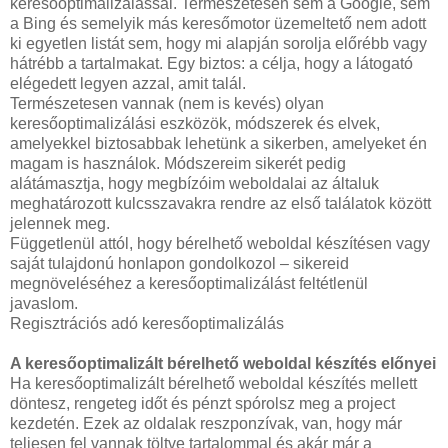
keresőoptimalizálással. Természetesen sem a Google, sem
a Bing és semelyik más keresőmotor üzemeltető nem adott
ki egyetlen listát sem, hogy mi alapján sorolja előrébb vagy
hátrébb a tartalmakat. Egy biztos: a célja, hogy a látogató
elégedett legyen azzal, amit talál.
Természetesen vannak (nem is kevés) olyan
keresőoptimalizálási eszközök, módszerek és elvek,
amelyekkel biztosabbak lehetünk a sikerben, amelyeket én
magam is használok. Módszereim sikerét pedig
alátámasztja, hogy megbízóim weboldalai az általuk
meghatározott kulcsszavakra rendre az első találatok között
jelennek meg.
Függetlenül attól, hogy bérelhető weboldal készítésen vagy
saját tulajdonú honlapon gondolkozol – sikereid
megnöveléséhez a keresőoptimalizálást feltétlenül
javaslom.
Regisztrációs adó keresőoptimalizálás
A keresőoptimalizált bérelhető weboldal készítés előnyei
Ha keresőoptimalizált bérelhető weboldal készítés mellett
döntesz, rengeteg időt és pénzt spórolsz meg a project
kezdetén. Ezek az oldalak reszponzívak, van, hogy már
teljesen fel vannak töltve tartalommal és akár már a