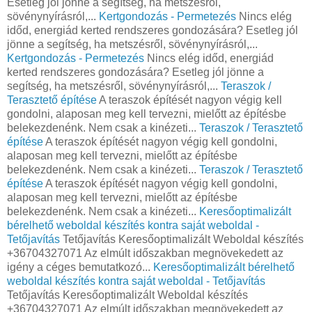
Esetleg jól jönne a segítség, ha metszésről,
sövénynyírásról,...
Kertgondozás - Permetezés
Nincs elég
időd, energiád kerted rendszeres gondozására? Esetleg jól
jönne a segítség, ha metszésről, sövénynyírásról,...
Kertgondozás - Permetezés
Nincs elég időd, energiád
kerted rendszeres gondozására? Esetleg jól jönne a
segítség, ha metszésről, sövénynyírásról,...
Teraszok /
Terasztető építése
A teraszok építését nagyon végig kell
gondolni, alaposan meg kell tervezni, mielőtt az építésbe
belekezdenénk. Nem csak a kinézeti...
Teraszok / Terasztető
építése
A teraszok építését nagyon végig kell gondolni,
alaposan meg kell tervezni, mielőtt az építésbe
belekezdenénk. Nem csak a kinézeti...
Teraszok / Terasztető
építése
A teraszok építését nagyon végig kell gondolni,
alaposan meg kell tervezni, mielőtt az építésbe
belekezdenénk. Nem csak a kinézeti...
Keresőoptimalizált
bérelhető weboldal készítés kontra saját weboldal -
Tetőjavítás
Tetőjavítás Keresőoptimalizált Weboldal készítés
+36704327071 Az elmúlt időszakban megnövekedett az
igény a céges bemutatkozó...
Keresőoptimalizált bérelhető
weboldal készítés kontra saját weboldal - Tetőjavítás
Tetőjavítás Keresőoptimalizált Weboldal készítés
+36704327071 Az elmúlt időszakban megnövekedett az