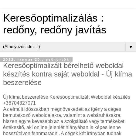
Keresőoptimalizálás :
redőny, redőny javítás
▼
2022. január 20., csütörtök
Keresőoptimalizált bérelhető weboldal
készítés kontra saját weboldal - Új klíma
beszerelése
Új klíma beszerelése Keresőoptimalizált Weboldal készítés
+36704327071
Az elmúlt időszakban megnövekedett az igény a céges
bemutatkozó weboldalakra, valamint a webáruházakra,
hiszen egyre kevesebb az a szolgáltató vagy termékeket
értékesítő, aki online jelenlét hiányában is képes lenne
hosszútávon fennmaradni. A cégek két irányban tudnak