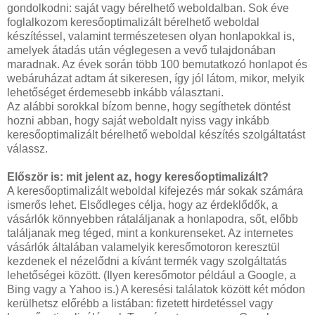
gondolkodni: saját vagy bérelhető weboldalban. Sok éve
foglalkozom keresőoptimalizált bérelhető weboldal
készítéssel, valamint természetesen olyan honlapokkal is,
amelyek átadás után véglegesen a vevő tulajdonában
maradnak. Az évek során több 100 bemutatkozó honlapot és
webáruházat adtam át sikeresen, így jól látom, mikor, melyik
lehetőséget érdemesebb inkább választani.
Az alábbi sorokkal bízom benne, hogy segíthetek döntést
hozni abban, hogy saját weboldalt nyiss vagy inkább
keresőoptimalizált bérelhető weboldal készítés szolgáltatást
válassz.
Először is: mit jelent az, hogy keresőoptimalizált?
A keresőoptimalizált weboldal kifejezés már sokak számára
ismerős lehet. Elsődleges célja, hogy az érdeklődők, a
vásárlók könnyebben rátaláljanak a honlapodra, sőt, előbb
találjanak meg téged, mint a konkurenseket. Az internetes
vásárlók általában valamelyik keresőmotoron keresztül
kezdenek el nézelődni a kívánt termék vagy szolgáltatás
lehetőségei között. (Ilyen keresőmotor például a Google, a
Bing vagy a Yahoo is.) A keresési találatok között két módon
kerülhetsz előrébb a listában: fizetett hirdetéssel vagy