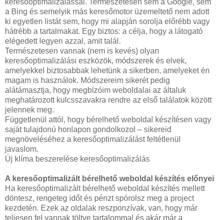
keresőoptimalizálással. Természetesen sem a Google, sem
a Bing és semelyik más keresőmotor üzemeltető nem adott
ki egyetlen listát sem, hogy mi alapján sorolja előrébb vagy
hátrébb a tartalmakat. Egy biztos: a célja, hogy a látogató
elégedett legyen azzal, amit talál.
Természetesen vannak (nem is kevés) olyan
keresőoptimalizálási eszközök, módszerek és elvek,
amelyekkel biztosabbak lehetünk a sikerben, amelyeket én
magam is használok. Módszereim sikerét pedig
alátámasztja, hogy megbízóim weboldalai az általuk
meghatározott kulcsszavakra rendre az első találatok között
jelennek meg.
Függetlenül attól, hogy bérelhető weboldal készítésen vagy
saját tulajdonú honlapon gondolkozol – sikereid
megnöveléséhez a keresőoptimalizálást feltétlenül
javaslom.
Új klíma beszerelése keresőoptimalizálás
A keresőoptimalizált bérelhető weboldal készítés előnyei
Ha keresőoptimalizált bérelhető weboldal készítés mellett
döntesz, rengeteg időt és pénzt spórolsz meg a project
kezdetén. Ezek az oldalak reszponzívak, van, hogy már
teljesen fel vannak töltve tartalommal és akár már a