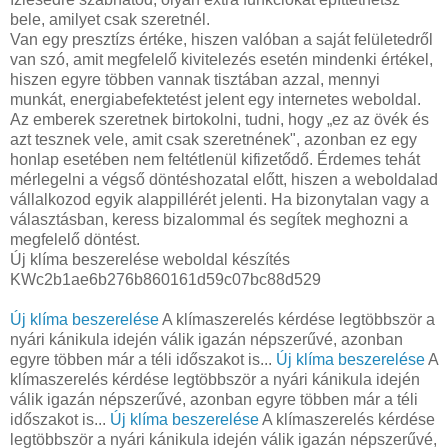
bele, amilyet csak szeretnél.
Van egy presztízs értéke, hiszen valóban a saját felületedről
van szó, amit megfelelő kivitelezés esetén mindenki értékel,
hiszen egyre többen vannak tisztában azzal, mennyi
munkát, energiabefektetést jelent egy internetes weboldal.
Az emberek szeretnek birtokolni, tudni, hogy „ez az övék és
azt tesznek vele, amit csak szeretnének", azonban ez egy
honlap esetében nem feltétlenül kifizetődő. Érdemes tehát
mérlegelni a végső döntéshozatal előtt, hiszen a weboldalad
vállalkozod egyik alappillérét jelenti. Ha bizonytalan vagy a
választásban, keress bizalommal és segítek meghozni a
megfelelő döntést.
Új klíma beszerelése weboldal készítés
KWc2b1ae6b276b860161d59c07bc88d529
Új klíma beszerelése
A klímaszerelés kérdése legtöbbször a
nyári kánikula idején válik igazán népszerűvé, azonban
egyre többen már a téli időszakot is...
Új klíma beszerelése
A
klímaszerelés kérdése legtöbbször a nyári kánikula idején
válik igazán népszerűvé, azonban egyre többen már a téli
időszakot is...
Új klíma beszerelése
A klímaszerelés kérdése
legtöbbször a nyári kánikula idején válik igazán népszerűvé,