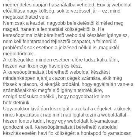
megrendelés napján használatba veheted. Egy új weboldal
előállítása nagy költség, sok tervezéssel jár – ezt mind
megtakaríthatod vele.
Nem csak a kezdeti nagyobb befektetéstől kíméled meg
magad, hanem a fenntartási költségektől is. Ha
keresőoptimalizált bérelhető weboldal készítést igényelsz,
nem kell fenntartanod fejlesztői csapatot, a felmerülő
problémák sok esetben a jelzésed nélkül is „maguktól
megoldódnak".
A költségekkel minden esetben előre tudsz kalkulálni,
hiszen van fixen egy havidíj és kész.
A keresőoptimalizált bérelhető weboldal készítést
mindenképpen ajánljuk azon cégek számára, akik még
frissek a piacon, ki akarják próbálni, hogy egyáltalán van-e a
számításaiknak megfelelő igény a termékükre,
szolgáltatásukra anélkül, hogy nagyobbat kellene
befektetniük.
Ugyanakkor kiválóan kiszolgálja azokat a cégeket, akiknek
nincs kapacitásuk nap mint nap foglalkozni a weboldallal –
hiszen fontos tudni, hogy egy weboldalt folyamatosan
gondozni kell. Keresőoptimalizált bérelhető weboldal
készítés esetén havi fix költségért a honlapod folyamatosan