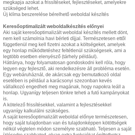
megkapja azokat a frissítéseket, fejlesztéseket, amelyekre
szükséged lehet.
Új klíma beszerelése bérelhető weboldal készítés
Keresőoptimalizált weboldalkészítés előnyei
Aki saját keresőoptimalizált weboldal készítés mellett dönt,
nem kell számolnia havi bérleti díjjal. Természetesen ettől
függetlenül meg kell fizetni azokat a költségeket, amelyek
egy honlap működtetéshez feltétlenül szükségesek, ami a
legtöbb esetben elenyésző (tárhely például).
Hátránya, hogy folyamatosan gondoskodni kell róla, hogy
legyen egy fejlesztő, aki rendelkezésre áll probléma esetén.
Egy webáruháznál, de akárcsak egy bemutatkozó oldal
esetében is például a karácsonyi szezonban kevés
vállalkozó engedheti meg magának, hogy napokra leáll a
honlap. Ugyanígy teljesen tönkre teheti a futó kampányokat
is.
A kötelező frissítésekkel, valamint a fejlesztésekkel
ugyanígy kalkulálni szükséges.
A saját keresőoptimalizált weboldal előnye természetesen,
hogy saját tulajdonban van és tulajdonképpen kötöttségek
nélkül végtelen módon személyre szabható. Teljesen a saját
ízlésedre szabhatod, olyan extra funkciókat építtethetsz