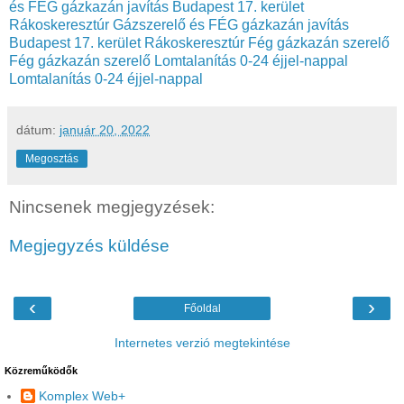
és FÉG gázkazán javítás Budapest 17. kerület
Rákoskeresztúr
Gázszerelő és FÉG gázkazán javítás
Budapest 17. kerület Rákoskeresztúr
Fég gázkazán szerelő
Fég gázkazán szerelő
Lomtalanítás 0-24 éjjel-nappal
Lomtalanítás 0-24 éjjel-nappal
dátum:
január 20, 2022
Megosztás
Nincsenek megjegyzések:
Megjegyzés küldése
‹
›
Főoldal
Internetes verzió megtekintése
Közreműködők
Komplex Web+