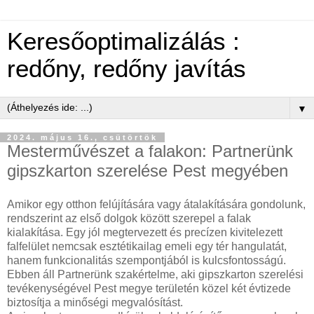
Keresőoptimalizálás :
redőny, redőny javítás
▼
2024. május 16., csütörtök
Mesterművészet a falakon: Partnerünk
gipszkarton szerelése Pest megyében
Amikor egy otthon felújítására vagy átalakítására gondolunk,
rendszerint az első dolgok között szerepel a falak
kialakítása. Egy jól megtervezett és precízen kivitelezett
falfelület nemcsak esztétikailag emeli egy tér hangulatát,
hanem funkcionalitás szempontjából is kulcsfontosságú.
Ebben áll Partnerünk szakértelme, aki gipszkarton szerelési
tevékenységével Pest megye területén közel két évtizede
biztosítja a minőségi megvalósítást.