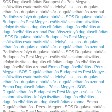
SOS Duguláselhárítás Budapest és Pest Megye -
csőtisztítás csatornatisztítás - lefolyó tisztitas - dugulás
elhárítás - dugulás elhárítás ár - duguláselhárítás azonnal
Padlóösszefolyó duguláselhárítás - SOS Duguláselhárítás
Budapest és Pest Megye - csőtisztítás csatornatisztítás -
lefolyó tisztitas - dugulás elhárítás - dugulás elhárítás ár -
duguláselhárítás azonnal
Padlóösszefolyó duguláselhárítás
- SOS Duguláselhárítás Budapest és Pest Megye -
csőtisztítás csatornatisztítás - lefolyó tisztitas - dugulás
elhárítás - dugulás elhárítás ár - duguláselhárítás azonnal
Padlóösszefolyó duguláselhárítás - SOS Duguláselhárítás
Budapest és Pest Megye - csőtisztítás csatornatisztítás -
lefolyó tisztitas - dugulás elhárítás - dugulás elhárítás ár -
duguláselhárítás azonnal
Emma Duguláselhárítás - Pécs -
Megyer - SOS Duguláselhárítás Budapest és Pest Megye -
csőtisztítás csatornatisztítás - lefolyó tisztitas - dugulás
elhárítás - dugulás elhárítás ár - duguláselhárítás azonnal
Emma Duguláselhárítás - Pécs - Megyer - SOS
Duguláselhárítás Budapest és Pest Megye - csőtisztítás
csatornatisztítás - lefolyó tisztitas - dugulás elhárítás -
dugulás elhárítás ár - duguláselhárítás azonnal
Emma
Duguláselhárítás - Pécs - Megyer - SOS Duguláselhárítás
Budapest és Pest Megye - csőtisztítás csatornatisztítás -