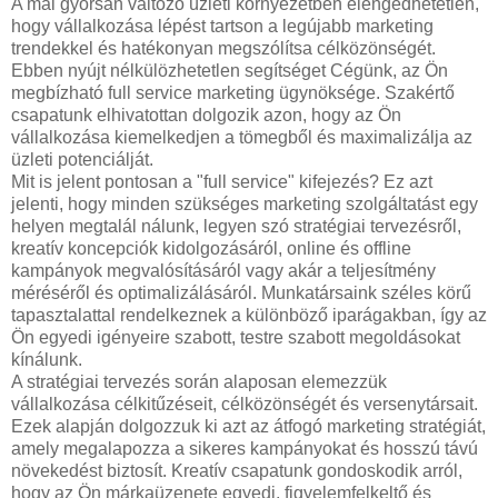
A mai gyorsan változó üzleti környezetben elengedhetetlen,
hogy vállalkozása lépést tartson a legújabb marketing
trendekkel és hatékonyan megszólítsa célközönségét.
Ebben nyújt nélkülözhetetlen segítséget Cégünk, az Ön
megbízható full service marketing ügynöksége. Szakértő
csapatunk elhivatottan dolgozik azon, hogy az Ön
vállalkozása kiemelkedjen a tömegből és maximalizálja az
üzleti potenciálját.
Mit is jelent pontosan a "full service" kifejezés? Ez azt
jelenti, hogy minden szükséges marketing szolgáltatást egy
helyen megtalál nálunk, legyen szó stratégiai tervezésről,
kreatív koncepciók kidolgozásáról, online és offline
kampányok megvalósításáról vagy akár a teljesítmény
méréséről és optimalizálásáról. Munkatársaink széles körű
tapasztalattal rendelkeznek a különböző iparágakban, így az
Ön egyedi igényeire szabott, testre szabott megoldásokat
kínálunk.
A stratégiai tervezés során alaposan elemezzük
vállalkozása célkitűzéseit, célközönségét és versenytársait.
Ezek alapján dolgozzuk ki azt az átfogó marketing stratégiát,
amely megalapozza a sikeres kampányokat és hosszú távú
növekedést biztosít. Kreatív csapatunk gondoskodik arról,
hogy az Ön márkaüzenete egyedi, figyelemfelkeltő és