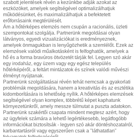
szabott jelentések révén a kezünkbe adják azokat az
eszközöket, amelyek segítségével optimalizálhatjuk
működésünket, és maximalizálhatjuk a befektetett
erőforrásaink megtérülését.
Ám a hőtérképes elemzés nem csupán a racionális, üzleti
szempontokat szolgálja. Partnerünk megoldásai olyan
látványos, egyedi vizualizációkat is eredményeznek,
amelyek önmagukban is lenyűgözhetik a szemlélőt. Ezek az
elemzések valódi műalkotásként is felfoghatók, amelyek a
hő és a forma bravúros ötvözetét tárják fel. Legyen szó akár
egy irodaház, egy üzem vagy egy egész település
hőtérképéről, a feltárt mintázatok és színek valódi művészi
élményt nyújtanak.
Partnerünk szolgáltatásai révén tehát nemcsak a gyakorlati
problémák megoldására, hanem a kreativitás és az esztétika
kidomborítására is lehetőség nyílik. A hőtérképes elemzések
segítségével olyan komplex, többrétű képet kaphatunk
környezetünkről, amely messze túlmutat a puszta adatokon.
Partnerünk szakértői csapata mindent megtesz azért, hogy
az ügyfelek számára a lehető legértékesebb, legátfogóbb
információkat biztosítsák - legyen szó akár döntéshozatalról,
karbantartásról vagy egyszerűen csak a "láthatatlan"
folyamatok felfedezéséről.