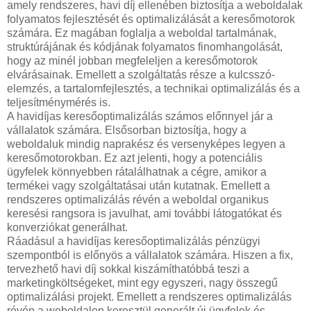
amely rendszeres, havi díj ellenében biztosítja a weboldalak
folyamatos fejlesztését és optimalizálását a keresőmotorok
számára. Ez magában foglalja a weboldal tartalmának,
struktúrájának és kódjának folyamatos finomhangolását,
hogy az minél jobban megfeleljen a keresőmotorok
elvárásainak. Emellett a szolgáltatás része a kulcsszó-
elemzés, a tartalomfejlesztés, a technikai optimalizálás és a
teljesítménymérés is.
A havidíjas keresőoptimalizálás számos előnnyel jár a
vállalatok számára. Elsősorban biztosítja, hogy a
weboldaluk mindig naprakész és versenyképes legyen a
keresőmotorokban. Ez azt jelenti, hogy a potenciális
ügyfelek könnyebben rátalálhatnak a cégre, amikor a
termékei vagy szolgáltatásai után kutatnak. Emellett a
rendszeres optimalizálás révén a weboldal organikus
keresési rangsora is javulhat, ami további látogatókat és
konverziókat generálhat.
Ráadásul a havidíjas keresőoptimalizálás pénzügyi
szempontból is előnyös a vállalatok számára. Hiszen a fix,
tervezhető havi díj sokkal kiszámíthatóbbá teszi a
marketingköltségeket, mint egy egyszeri, nagy összegű
optimalizálási projekt. Emellett a rendszeres optimalizálás
révén a weboldalon keresztül generált új ügyfelek és