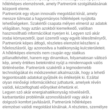
hőtérképes elemzésnek, amely Partnerünk szolgáltatásának
központi eleme.
Partnerünk egy olyan innovatív megoldást kínál, amely
messze túlmutat a hagyományos hőtérképek nyújtotta
lehetőségeken. Szakértői csapata mélyen elmerül az adatok
világában, hogy aztán azokból kiemelkedő, valóban
hasznosítható információkat nyerjen ki. Legyen szó akár
irodai környezetről, ipari üzemről vagy egyéb létesítményről,
Partnerünk képes átfogó, részletes elemzést készíteni a
hőeloszlásról, így azonosítva a hatékonyság kulcsterületeit.
A hőtérképes elemzés nem csupán egy statikus
pillanatfelvétel, hanem egy dinamikus, folyamatosan változó
kép, amely értékes betekintést nyújt a mindennapok valós
történéseibe. Partnerünk szakértői a legmodernebb
technológiákat és módszereket alkalmazzák, hogy a lehető
legpontosabb adatokat gyűjtsék és értékeljék ki. Ezáltal
olyan minőségi információkhoz juthatunk, amelyek révén
valódi, kézzelfogható előnyöket érhetünk el.
Legyen szó akár energiahatékonyság növeléséről,
karbantartási problémák azonosításáról vagy akár a
dolgozói komfort javításáról, Partnerünk hőtérképes
elemzései valódi megoldást kínálnak. A részletes, személyre