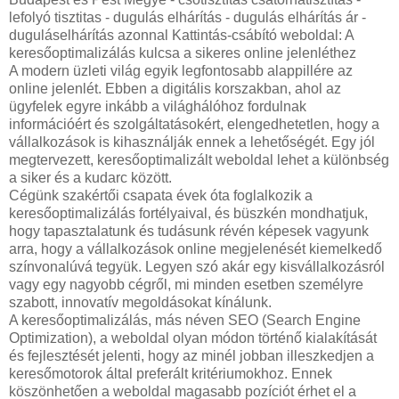
lefolyó tisztitas - dugulás elhárítás - dugulás elhárítás ár -
duguláselhárítás azonnal Kattintás-csábító weboldal: A
keresőoptimalizálás kulcsa a sikeres online jelenléthez
A modern üzleti világ egyik legfontosabb alappillére az
online jelenlét. Ebben a digitális korszakban, ahol az
ügyfelek egyre inkább a világhálóhoz fordulnak
információért és szolgáltatásokért, elengedhetetlen, hogy a
vállalkozások is kihasználják ennek a lehetőségét. Egy jól
megtervezett, keresőoptimalizált weboldal lehet a különbség
a siker és a kudarc között.
Cégünk szakértői csapata évek óta foglalkozik a
keresőoptimalizálás fortélyaival, és büszkén mondhatjuk,
hogy tapasztalatunk és tudásunk révén képesek vagyunk
arra, hogy a vállalkozások online megjelenését kiemelkedő
színvonalúvá tegyük. Legyen szó akár egy kisvállalkozásról
vagy egy nagyobb cégről, mi minden esetben személyre
szabott, innovatív megoldásokat kínálunk.
A keresőoptimalizálás, más néven SEO (Search Engine
Optimization), a weboldal olyan módon történő kialakítását
és fejlesztését jelenti, hogy az minél jobban illeszkedjen a
keresőmotorok által preferált kritériumokhoz. Ennek
köszönhetően a weboldal magasabb pozíciót érhet el a