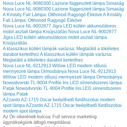
Nova Luce NL-9080300 Lazione függesztett lámpa Simaság
Nova Luce NL-9080300 Lazione függesztett lámpa Simaság
A Kristály Fali Lámpa: Otthonod Ragyogó Ékköve
A Kristály
Fali Lámpa: Otthonod Ragyogó Ékköve
Nova Luce NL-9002877 Jigra LED kültéri akkumulátoros
mobil asztali lámpa Kisújszállás
Nova Luce NL-9002877
Jigra LED kültéri akkumulátoros mobil asztali lámpa
Kisújszállás
A klasszikus kültéri lámpák varázsa: Megtaláld a tökéletes
darabot kertedhez
A klasszikus kültéri lámpák varázsa:
Megtaláld a tökéletes darabot kertedhez
Nova Luce NL-9212913 Willow LED modern stílusú
mennyezeti lámpa Ormosbánya
Nova Luce NL-9212913
Willow LED modern stílusú mennyezeti lámpa Ormosbánya
Nowodvorski TL-9004 Profile Iris LED sínrendszeres lámpa
Patak
Nowodvorski TL-9004 Profile Iris LED sínrendszeres
lámpa Patak
AZzardo AZ-1715 Oscar beépíthetõ fürdõszobai modern
spot lámpa
AZzardo AZ-1715 Oscar beépíthetõ fürdõszobai
modern spot lámpa
Az Ön sikerének kulcsa: Full service marketing
ügynökségünk átfogó megoldásai