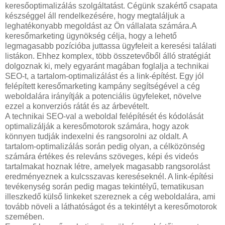
keresőoptimalizálás szolgáltatást. Cégünk szakértő csapata
készséggel áll rendelkezésére, hogy megtaláljuk a
leghatékonyabb megoldást az Ön vállalata számára.A
keresőmarketing ügynökség célja, hogy a lehető
legmagasabb pozícióba juttassa ügyfeleit a keresési találati
listákon. Ehhez komplex, több összetevőből álló stratégiát
dolgoznak ki, mely egyaránt magában foglalja a technikai
SEO-t, a tartalom-optimalizálást és a link-építést. Egy jól
felépített keresőmarketing kampány segítségével a cég
weboldalára irányítják a potenciális ügyfeleket, növelve
ezzel a konverziós rátát és az árbevételt.
A technikai SEO-val a weboldal felépítését és kódolását
optimalizálják a keresőmotorok számára, hogy azok
könnyen tudják indexelni és rangsorolni az oldalt. A
tartalom-optimalizálás során pedig olyan, a célközönség
számára értékes és releváns szöveges, képi és videós
tartalmakat hoznak létre, amelyek magasabb rangsorolást
eredményeznek a kulcsszavas kereséseknél. A link-építési
tevékenység során pedig magas tekintélyű, tematikusan
illeszkedő külső linkeket szereznek a cég weboldalára, ami
tovább növeli a láthatóságot és a tekintélyt a keresőmotorok
szemében.