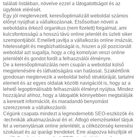
találati listákban, növelve ezzel a látogatottságot és az
ügyfelek elérését.
Egy jól megtervezett, keresőoptimalizált weboldal számos
előnyt nyújthat a vállalkozásnak. Elsősorban növeli a
weboldalra érkező organikus (nem fizetett) forgalmat, ami
kulcsfontosságú a hosszú távú online jelenlét és üzleti siker
szempontjából. Emellett javítja a vállalkozás online imázsát,
hitelességét és megbízhatóságát is, hiszen a jól pozicionált
weboldal azt sugallja, hogy a cég komolyan veszi online
jelenlétét és gondot fordít a felhasználói élményre.
De a keresőoptimalizálás nem csupán a weboldal külső
megjelenésére és láthatóságára van hatással. Szakértőink
gondosan megtervezik a weboldal belső struktúráját, tartalmi
elemeit és az egyes oldalak közötti navigációt is, hogy az a
lehető legoptimálisabb felhasználói élményt nyújtsa. Mindez
hozzájárul ahhoz, hogy a látogatók könnyebben megtalálják
a keresett információt, és maradandó benyomást
szerezzenek a vállalkozásról.
Cégünk csapata mindezt a legmodernebb SEO-eszközök és
-technikák alkalmazásával éri el. Átfogó elemzésekkel tárjuk
fel a versenytársak online jelenlétét, a célközönség keresési
szokásait és az iparági trendeket. Erre alapozva készítjük el