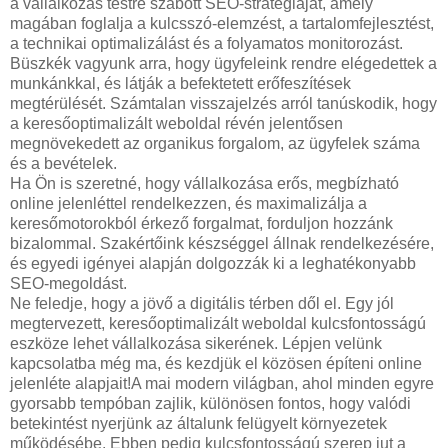
a vállalkozás testre szabott SEO-stratégiáját, amely
magában foglalja a kulcsszó-elemzést, a tartalomfejlesztést,
a technikai optimalizálást és a folyamatos monitorozást.
Büszkék vagyunk arra, hogy ügyfeleink rendre elégedettek a
munkánkkal, és látják a befektetett erőfeszítések
megtérülését. Számtalan visszajelzés arról tanúskodik, hogy
a keresőoptimalizált weboldal révén jelentősen
megnövekedett az organikus forgalom, az ügyfelek száma
és a bevételek.
Ha Ön is szeretné, hogy vállalkozása erős, megbízható
online jelenléttel rendelkezzen, és maximalizálja a
keresőmotorokból érkező forgalmat, forduljon hozzánk
bizalommal. Szakértőink készséggel állnak rendelkezésére,
és egyedi igényei alapján dolgozzák ki a leghatékonyabb
SEO-megoldást.
Ne feledje, hogy a jövő a digitális térben dől el. Egy jól
megtervezett, keresőoptimalizált weboldal kulcsfontosságú
eszköze lehet vállalkozása sikerének. Lépjen velünk
kapcsolatba még ma, és kezdjük el közösen építeni online
jelenléte alapjait!A mai modern világban, ahol minden egyre
gyorsabb tempóban zajlik, különösen fontos, hogy valódi
betekintést nyerjünk az általunk felügyelt környezetek
működésébe. Ebben pedig kulcsfontosságú szerep jut a