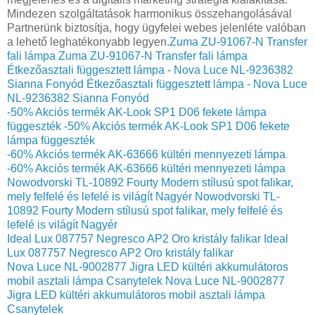
Mindezen szolgáltatások harmonikus összehangolásával
Partnerünk biztosítja, hogy ügyfelei webes jelenléte valóban
a lehető leghatékonyabb legyen.
Zuma ZU-91067-N Transfer
fali lámpa
Zuma ZU-91067-N Transfer fali lámpa
Étkezőasztali függesztett lámpa - Nova Luce NL-9236382
Sianna Fonyód
Étkezőasztali függesztett lámpa - Nova Luce
NL-9236382 Sianna Fonyód
-50% Akciós termék AK-Look SP1 D06 fekete lámpa
függeszték
-50% Akciós termék AK-Look SP1 D06 fekete
lámpa függeszték
-60% Akciós termék AK-63666 kültéri mennyezeti lámpa
-60% Akciós termék AK-63666 kültéri mennyezeti lámpa
Nowodvorski TL-10892 Fourty Modern stílusú spot falikar,
mely felfelé és lefelé is világít Nagyér
Nowodvorski TL-
10892 Fourty Modern stílusú spot falikar, mely felfelé és
lefelé is világít Nagyér
Ideal Lux 087757 Negresco AP2 Oro kristály falikar
Ideal
Lux 087757 Negresco AP2 Oro kristály falikar
Nova Luce NL-9002877 Jigra LED kültéri akkumulátoros
mobil asztali lámpa Csanytelek
Nova Luce NL-9002877
Jigra LED kültéri akkumulátoros mobil asztali lámpa
Csanytelek