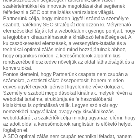
szakértelmükkel és innovatív megoldásaikkal segítenek
felfedezni a SEO optimalizálás varázslatos világát.
Partnerünk célja, hogy minden ügyfél számára személyre
szabott, hatékony SEO stratégiát dolgozzon ki. Mélyreható
elemzésekkel tárják fel a weboldalunk gyenge pontjait, hogy
a legjobban kihasználhassuk a kínálkozó lehetőségeket. A
kulcsszókeresési elemzések, a versenytárs-kutatás és a
technikai optimalizálás mind-mind hozzájárulnak ahhoz,
hogy organikus módon, a keresőmotorok algoritmikus
rendszerébe illeszkedve növeljük az oldal láthatóságát és a
konverziókat.
Fontos kiemelni, hogy Partnerünk csapata nem csupán a
számokra, a statisztikákra összpontosít, hanem minden
egyes ügyfél egyedi igényeit figyelembe véve dolgozik.
Személyre szabott megoldásokat kínálnak, melyek révén a
weboldal tartalma, struktúrája és felhasználóbarát
kialakítása is optimálissá válik. Legyen szó akár egy
nemzetközi nagyvállalat, avagy egy kisvállalkozás
weboldaláról, a szakértők célja mindig ugyanaz: elérni, hogy
az adott oldal a keresőmotorok ranglistáin is előkelő helyet
foglaljon el.
A SEO optimalizálás nem csupán technikai feladat, hanem