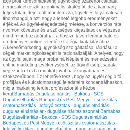
Egy profi keresőmarketing ügynökség szakértői csapata
nemcsak elkészíti az optimális stratégiát, de a kampány
teljes futamideje alatt monitorozza, figyeli és folyamatosan
finomhangolja azt, hogy a lehető legjobb eredményeket
érjék el. Az ügyfél-elégedettség mérése, a konverziós ráta
nyomon követése és a szükséges kiigazítások elvégzése
mind-mind hozzájárulnak a hosszú távon fenntartható és
eredményes online jelenléti stratégia kialakításához.
A keresőmarketing ügynökség szolgáltatásai ráadásul a
cégek marketingköltségeit is racionalizálják. Ahelyett, hogy
az ügyfél saját maga próbálná kiépíteni és menedzselni
online marketing tevékenységét, az ügynökség csapata
végezheti el ezt a munkát jóval hatékonyabban és
szakszerűbben. Ez lehetővé teszi, hogy az ügyfél cég a fő
profiljára és kulcsfontosságú feladataira koncentrálhasson,
míg a marketing terület professzionális kézbe
kerül.
Barnabás Duguláselhárítás - Bakóca - SOS
Duguláselhárítás Budapest és Pest Megye - csőtisztítás
csatornatisztítás - lefolyó tisztitas - dugulás elhárítás -
dugulás elhárítás ár - duguláselhárítás azonnal
Barnabás
Duguláselhárítás - Bakóca - SOS Duguláselhárítás
Budapest és Pest Megye - csőtisztítás csatornatisztítás -
lefolyó tisztitas - dugulás elhárítás - dugulás elhárítás ár -