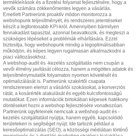
termékleírások és a fizetési folyamat fejlesztésére, hogy a
vevők számára zökkenőmentes legyen a vásárlás.
Emellett Partnerünk proaktív módon monitorozza a
webshopunk teljesítményét, és rendszeres jelentéseket
készít a legfontosabb KPI-król. Amennyiben bármilyen
fennakadást tapasztal, azonnal beavatkozik, és megteszi a
szükséges lépéseket a problémák elhárítására. Ezzel
biztosítja, hogy webshopunk mindig a legoptimálisabban
működjön, és képes legyen rugalmasan alkalmazkodni a
piaci változásokhoz.
A webshop-audit és -kezelés szolgáltatás nem csupán a
vevői élmény javítását célozza, hanem a mögöttes adatok és
teljesítménymutatók folyamatos nyomon követését és
optimalizálását is. Partnerünk szakértői csapata
rendszeresen elemzi a vásárlói szokásokat, a konverziós
rátát, a kosárérték alakulását és egyéb kulcsfontosságú
mutatókat. Ezen információk birtokában képesek hatékony
döntéseket hozni a webshop fejlesztésére vonatkozóan.
Partnerünk ügyfeleinek nemcsak a webshop-audit és -
kezelés szolgáltatást nyújtja, hanem egyéb, kapcsolódó
területeken is segítséget nyújt. Ide tartozik például a
keresőoptimalizálás (SEO), a közösségi médiában történő
megjelenés és a digitális marketing stratégia kialakítása.