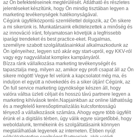
az Ön befektetéseinek megtérülését. Átlátható és részletes
jelentéseket készítünk, hogy Ön mindig tisztában legyen a
marketing tevékenységek hatékonyságával.
Cégünk ügyfélközpontú szemlélettel dolgozik, az Ön sikere
a mi sikerünk is. Munkatársaink elkötelezettek a minőség és
az innováció iránt, folyamatosan követjük a legfrissebb
iparági trendeket és best practice-eket. Rugalmas,
személyre szabott szolgáltatásainkkal alkalmazkodunk az
Ön igényeihez, legyen szó akár egy start-upról, egy KKV-ról
vagy egy nagyvállalat komplex kampányáról.
Bízza ránk vállalkozása marketing tevékenységét és
tapasztalja meg, milyen az, amikor egy profi csapat áll az Ön
sikere mögött! Vegye fel velünk a kapcsolatot még ma, és
induljon el együtt a növekedés és a siker útján! Cégünk, az
Ön full service marketing ügynöksége készen áll, hogy
valóra váltsa üzleti céljait és hosszú távú partnere legyen a
marketing kihívások terén.Napjainkban az online láthatóság
és a megfelelő keresőoptimalizálás kulcsfontosságú
tényező a vállalkozások számára. Ahogy egyre több ügyfélt
érünk el a digitális térben, úgy válik egyre sürgetőbbé, hogy
weboldalunk, termékeink és szolgáltatásaink könnyen
megtalálhatóak legyenek az interneten. Ebben nyújt
nélkülözhetetlen segítséget Partnerünk, akik valódi