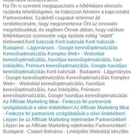
Ha Ön is szeretné megtapasztalni a hőtérképes elemzés
nyújtotta lehetőségeket, ne habozzon felvenni a kapcsolatot
Partnerünkkel. Szakértő csapatuk örömmel áll
rendelkezésére, hogy megismertesse Önt az innovatív
megoldásaikkal, és segítsen Önnek abban, hogy valóban
feltérképezze szervezete vagy épülete eddig "rejtett"
történeteit.
Kerti babzsák
Kerti babzsák
Kerti babzsák -
Budapest - Lágymányos - Google keresőoptimalizálás
Keresőoptimalizálás Komplex Web+ - Weboldal
keresőoptimalizálás, havidíjas keresőoptimalizálás, havi
linképítés, Prémium keresőoptimalizálás, Google havidíjas
keresőoptimalizálás
Kerti babzsák - Budapest - Lágymányos
- Google keresőoptimalizálás Keresőoptimalizálás Komplex
Web+ - Weboldal keresőoptimalizálás, havidíjas
keresőoptimalizálás, havi linképítés, Prémium
keresőoptimalizálás, Google havidíjas keresőoptimalizálás
Az Affiliate Marketing titkai - Fedezze fel partnerünk
szolgáltatását a siker érdekében!
Az Affiliate Marketing titkai
- Fedezze fel partnerünk szolgáltatását a siker érdekében!
Lépjen be az Affiliate Marketing rejtelmeibe Partnerünkkel!
Lépjen be az Affiliate Marketing rejtelmeibe Partnerünkkel! -
Budapest - Csepel-Belváros - Linképítés Weboldal készítés