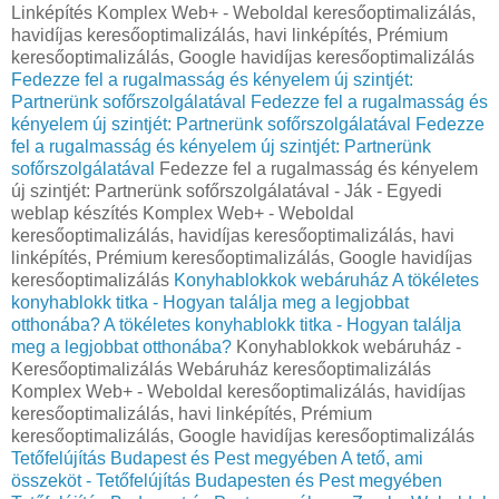
Linképítés Komplex Web+ - Weboldal keresőoptimalizálás,
havidíjas keresőoptimalizálás, havi linképítés, Prémium
keresőoptimalizálás, Google havidíjas keresőoptimalizálás
Fedezze fel a rugalmasság és kényelem új szintjét:
Partnerünk sofőrszolgálatával
Fedezze fel a rugalmasság és
kényelem új szintjét: Partnerünk sofőrszolgálatával
Fedezze
fel a rugalmasság és kényelem új szintjét: Partnerünk
sofőrszolgálatával
Fedezze fel a rugalmasság és kényelem
új szintjét: Partnerünk sofőrszolgálatával - Ják - Egyedi
weblap készítés Komplex Web+ - Weboldal
keresőoptimalizálás, havidíjas keresőoptimalizálás, havi
linképítés, Prémium keresőoptimalizálás, Google havidíjas
keresőoptimalizálás
Konyhablokkok webáruház
A tökéletes
konyhablokk titka - Hogyan találja meg a legjobbat
otthonába?
A tökéletes konyhablokk titka - Hogyan találja
meg a legjobbat otthonába?
Konyhablokkok webáruház -
Keresőoptimalizálás Webáruház keresőoptimalizálás
Komplex Web+ - Weboldal keresőoptimalizálás, havidíjas
keresőoptimalizálás, havi linképítés, Prémium
keresőoptimalizálás, Google havidíjas keresőoptimalizálás
Tetőfelújítás Budapest és Pest megyében
A tető, ami
összeköt - Tetőfelújítás Budapesten és Pest megyében