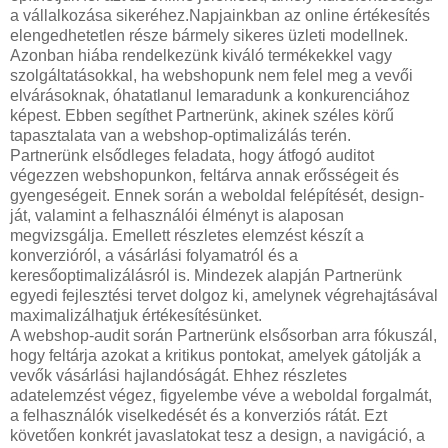
a vállalkozása sikeréhez.Napjainkban az online értékesítés
elengedhetetlen része bármely sikeres üzleti modellnek.
Azonban hiába rendelkezünk kiváló termékekkel vagy
szolgáltatásokkal, ha webshopunk nem felel meg a vevői
elvárásoknak, óhatatlanul lemaradunk a konkurenciához
képest. Ebben segíthet Partnerünk, akinek széles körű
tapasztalata van a webshop-optimalizálás terén.
Partnerünk elsődleges feladata, hogy átfogó auditot
végezzen webshopunkon, feltárva annak erősségeit és
gyengeségeit. Ennek során a weboldal felépítését, design-
ját, valamint a felhasználói élményt is alaposan
megvizsgálja. Emellett részletes elemzést készít a
konverzióról, a vásárlási folyamatról és a
keresőoptimalizálásról is. Mindezek alapján Partnerünk
egyedi fejlesztési tervet dolgoz ki, amelynek végrehajtásával
maximalizálhatjuk értékesítésünket.
A webshop-audit során Partnerünk elsősorban arra fókuszál,
hogy feltárja azokat a kritikus pontokat, amelyek gátolják a
vevők vásárlási hajlandóságát. Ehhez részletes
adatelemzést végez, figyelembe véve a weboldal forgalmát,
a felhasználók viselkedését és a konverziós rátát. Ezt
követően konkrét javaslatokat tesz a design, a navigáció, a