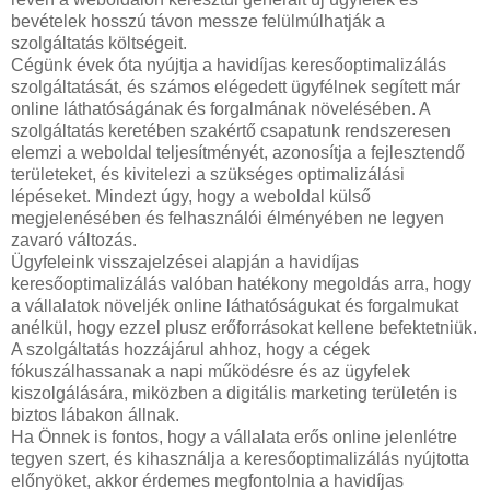
bevételek hosszú távon messze felülmúlhatják a
szolgáltatás költségeit.
Cégünk évek óta nyújtja a havidíjas keresőoptimalizálás
szolgáltatását, és számos elégedett ügyfélnek segített már
online láthatóságának és forgalmának növelésében. A
szolgáltatás keretében szakértő csapatunk rendszeresen
elemzi a weboldal teljesítményét, azonosítja a fejlesztendő
területeket, és kivitelezi a szükséges optimalizálási
lépéseket. Mindezt úgy, hogy a weboldal külső
megjelenésében és felhasználói élményében ne legyen
zavaró változás.
Ügyfeleink visszajelzései alapján a havidíjas
keresőoptimalizálás valóban hatékony megoldás arra, hogy
a vállalatok növeljék online láthatóságukat és forgalmukat
anélkül, hogy ezzel plusz erőforrásokat kellene befektetniük.
A szolgáltatás hozzájárul ahhoz, hogy a cégek
fókuszálhassanak a napi működésre és az ügyfelek
kiszolgálására, miközben a digitális marketing területén is
biztos lábakon állnak.
Ha Önnek is fontos, hogy a vállalata erős online jelenlétre
tegyen szert, és kihasználja a keresőoptimalizálás nyújtotta
előnyöket, akkor érdemes megfontolnia a havidíjas