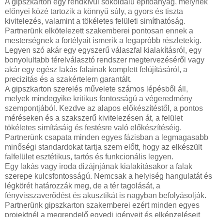
A gipszkarton egy rendkívül sokoldalú építőanyag, melynek
előnyei közé tartozik a könnyű súly, a gyors és tiszta
kivitelezés, valamint a tökéletes felületi simíthatóság.
Partnerünk elkötelezett szakemberei pontosan ennek a
mesterségnek a fortélyait ismerik a legapróbb részletekig.
Legyen szó akár egy egyszerű válaszfal kialakításról, egy
bonyolultabb térelválasztó rendszer megtervezéséről vagy
akár egy egész lakás falainak komplett felújításáról, a
precizitás és a szakértelem garantált.
A gipszkarton szerelés művelete számos lépésből áll,
melyek mindegyike kritikus fontosságú a végeredmény
szempontjából. Kezdve az alapos előkészítéstől, a pontos
méréseken és a szakszerű kivitelezésen át, a felület
tökéletes simításáig és festésre való előkészítéséig.
Partnerünk csapata minden egyes fázisban a legmagasabb
minőségi standardokat tartja szem előtt, hogy az elkészült
falfelület esztétikus, tartós és funkcionális legyen.
Egy lakás vagy iroda dizájnjának kialakításakor a falak
szerepe kulcsfontosságú. Nemcsak a helyiség hangulatát és
légkörét határozzák meg, de a tér tagolását, a
fényvisszaverődést és akusztikát is nagyban befolyásolják.
Partnerünk gipszkarton szakemberei ezért minden egyes
projektnél a megrendelő egyedi igényeit és elképzeléseit