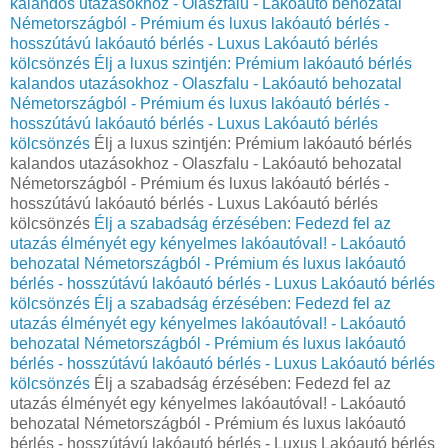
kalandos utazásokhoz - Olaszfalu - Lakóautó behozatal
Németországból - Prémium és luxus lakóautó bérlés -
hosszútávú lakóautó bérlés - Luxus Lakóautó bérlés
kölcsönzés
Élj a luxus szintjén: Prémium lakóautó bérlés
kalandos utazásokhoz - Olaszfalu - Lakóautó behozatal
Németországból - Prémium és luxus lakóautó bérlés -
hosszútávú lakóautó bérlés - Luxus Lakóautó bérlés
kölcsönzés
Élj a luxus szintjén: Prémium lakóautó bérlés
kalandos utazásokhoz - Olaszfalu - Lakóautó behozatal
Németországból - Prémium és luxus lakóautó bérlés -
hosszútávú lakóautó bérlés - Luxus Lakóautó bérlés
kölcsönzés
Élj a szabadság érzésében: Fedezd fel az
utazás élményét egy kényelmes lakóautóval! - Lakóautó
behozatal Németországból - Prémium és luxus lakóautó
bérlés - hosszútávú lakóautó bérlés - Luxus Lakóautó bérlés
kölcsönzés
Élj a szabadság érzésében: Fedezd fel az
utazás élményét egy kényelmes lakóautóval! - Lakóautó
behozatal Németországból - Prémium és luxus lakóautó
bérlés - hosszútávú lakóautó bérlés - Luxus Lakóautó bérlés
kölcsönzés
Élj a szabadság érzésében: Fedezd fel az
utazás élményét egy kényelmes lakóautóval! - Lakóautó
behozatal Németországból - Prémium és luxus lakóautó
bérlés - hosszútávú lakóautó bérlés - Luxus Lakóautó bérlés