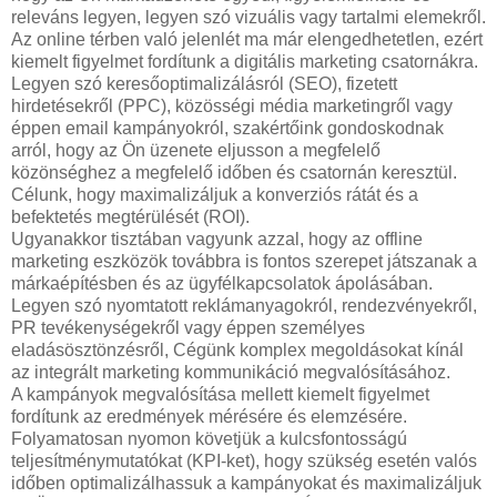
releváns legyen, legyen szó vizuális vagy tartalmi elemekről.
Az online térben való jelenlét ma már elengedhetetlen, ezért
kiemelt figyelmet fordítunk a digitális marketing csatornákra.
Legyen szó keresőoptimalizálásról (SEO), fizetett
hirdetésekről (PPC), közösségi média marketingről vagy
éppen email kampányokról, szakértőink gondoskodnak
arról, hogy az Ön üzenete eljusson a megfelelő
közönséghez a megfelelő időben és csatornán keresztül.
Célunk, hogy maximalizáljuk a konverziós rátát és a
befektetés megtérülését (ROI).
Ugyanakkor tisztában vagyunk azzal, hogy az offline
marketing eszközök továbbra is fontos szerepet játszanak a
márkaépítésben és az ügyfélkapcsolatok ápolásában.
Legyen szó nyomtatott reklámanyagokról, rendezvényekről,
PR tevékenységekről vagy éppen személyes
eladásösztönzésről, Cégünk komplex megoldásokat kínál
az integrált marketing kommunikáció megvalósításához.
A kampányok megvalósítása mellett kiemelt figyelmet
fordítunk az eredmények mérésére és elemzésére.
Folyamatosan nyomon követjük a kulcsfontosságú
teljesítménymutatókat (KPI-ket), hogy szükség esetén valós
időben optimalizálhassuk a kampányokat és maximalizáljuk