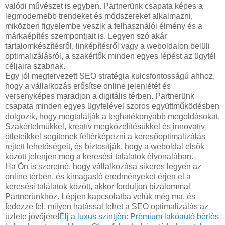
valódi művészet is egyben. Partnerünk csapata képes a
legmodernebb trendeket és módszereket alkalmazni,
miközben figyelembe veszik a felhasználói élmény és a
márkaépítés szempontjait is. Legyen szó akár
tartalomkészítésről, linképítésről vagy a weboldalon belüli
optimalizálásról, a szakértők minden egyes lépést az ügyfél
céljaira szabnak.
Egy jól megtervezett SEO stratégia kulcsfontosságú ahhoz,
hogy a vállalkozás erősítse online jelenlétét és
versenyképes maradjon a digitális térben. Partnerünk
csapata minden egyes ügyfelével szoros együttműködésben
dolgozik, hogy megtalálják a leghatékonyabb megoldásokat.
Szakértelmükkel, kreatív megközelítésükkel és innovatív
ötleteikkel segítenek feltérképezni a keresőoptimalizálás
rejtett lehetőségeit, és biztosítják, hogy a weboldal elsők
között jelenjen meg a keresési találatok élvonalában.
Ha Ön is szeretné, hogy vállalkozása sikeres legyen az
online térben, és kimagasló eredményeket érjen el a
keresési találatok között, akkor forduljon bizalommal
Partnerünkhöz. Lépjen kapcsolatba velük még ma, és
fedezze fel, milyen hatással lehet a SEO optimalizálás az
üzlete jövőjére!
Élj a luxus szintjén: Prémium lakóautó bérlés