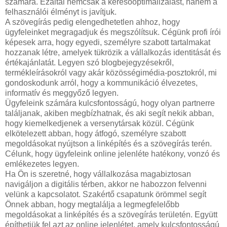
számára. Ezáltal nemcsak a keresőoptimalizálást, hanem a
felhasználói élményt is javítjuk.
A szövegírás pedig elengedhetetlen ahhoz, hogy
ügyfeleinket megragadjuk és megszólítsuk. Cégünk profi írói
képesek arra, hogy egyedi, személyre szabott tartalmakat
hozzanak létre, amelyek tükrözik a vállalkozás identitását és
értékajánlatát. Legyen szó blogbejegyzésekről,
termékleírásokról vagy akár közösségimédia-posztokról, mi
gondoskodunk arról, hogy a kommunikáció élvezetes,
informatív és meggyőző legyen.
Ügyfeleink számára kulcsfontosságú, hogy olyan partnerre
találjanak, akiben megbízhatnak, és aki segít nekik abban,
hogy kiemelkedjenek a versenytársak közül. Cégünk
elkötelezett abban, hogy átfogó, személyre szabott
megoldásokat nyújtson a linképítés és a szövegírás terén.
Célunk, hogy ügyfeleink online jelenléte hatékony, vonzó és
emlékezetes legyen.
Ha Ön is szeretné, hogy vállalkozása magabiztosan
navigáljon a digitális térben, akkor ne habozzon felvenni
velünk a kapcsolatot. Szakértő csapatunk örömmel segít
Önnek abban, hogy megtalálja a legmegfelelőbb
megoldásokat a linképítés és a szövegírás területén. Együtt
építhetjük fel azt az online jelenlétet, amely kulcsfontosságú