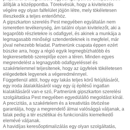
állítják a középpontba. Törekvésük, hogy a kivitelezés
végére egy olyan falfelület jöjjön létre, mely tökéletesen
illeszkedik a teljes enteriőrhöz.
A gipszkarton szerelés Pest megyében egyáltalán nem
ismeretlen tevékenység, ám találni olyan kivitelezőt, aki a
legapróbb részletekre is odafigyel, és akinek a munkája a
legmagasabb minőségi sztenderdeknek is megfelel, már
jóval nehezebb feladat. Partnerünk csapata éppen ezért
büszke arra, hogy a régió egyik legmegbízhatóbb és
legkeresettebb szereplője ezen a téren. Minden egyes
megrendelést a legnagyobb odafigyeléssel és
szakértelemmel teljesítenek, hogy az ügyfelek tökéletesen
elégedettek legyenek a végeredménnyel.
Függetlenül attól, hogy egy lakás teljes körű felújításáról,
egy iroda átalakításáról vagy egy új építésű ingatlan
kialakításáról van-e szó, Partnerünk gipszkarton szerelési
szolgáltatása Pest megyében egyedülálló megoldást kínál.
A precizitás, a szakértelem és a kreativitás ötvözése
garantálja, hogy a megrendelő álmai valósággá váljanak, a
falak pedig a tér esztétikai és funkcionális kiemelkedő
elemévé váljanak.
A havidíjas keresőoptimalizálás egy olyan szolgáltatás,