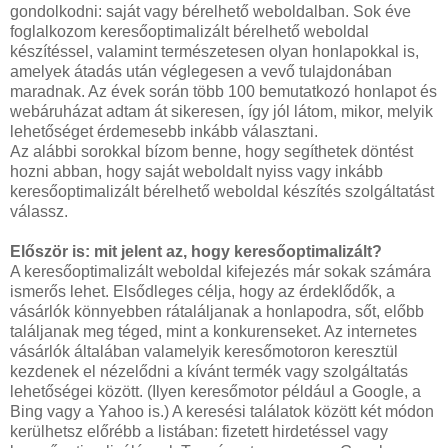
gondolkodni: saját vagy bérelhető weboldalban. Sok éve
foglalkozom keresőoptimalizált bérelhető weboldal
készítéssel, valamint természetesen olyan honlapokkal is,
amelyek átadás után véglegesen a vevő tulajdonában
maradnak. Az évek során több 100 bemutatkozó honlapot és
webáruházat adtam át sikeresen, így jól látom, mikor, melyik
lehetőséget érdemesebb inkább választani.
Az alábbi sorokkal bízom benne, hogy segíthetek döntést
hozni abban, hogy saját weboldalt nyiss vagy inkább
keresőoptimalizált bérelhető weboldal készítés szolgáltatást
válassz.
Először is: mit jelent az, hogy keresőoptimalizált?
A keresőoptimalizált weboldal kifejezés már sokak számára
ismerős lehet. Elsődleges célja, hogy az érdeklődők, a
vásárlók könnyebben rátaláljanak a honlapodra, sőt, előbb
találjanak meg téged, mint a konkurenseket. Az internetes
vásárlók általában valamelyik keresőmotoron keresztül
kezdenek el nézelődni a kívánt termék vagy szolgáltatás
lehetőségei között. (Ilyen keresőmotor például a Google, a
Bing vagy a Yahoo is.) A keresési találatok között két módon
kerülhetsz előrébb a listában: fizetett hirdetéssel vagy