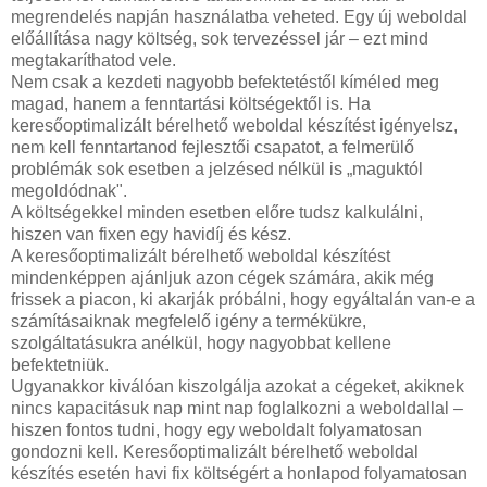
megrendelés napján használatba veheted. Egy új weboldal
előállítása nagy költség, sok tervezéssel jár – ezt mind
megtakaríthatod vele.
Nem csak a kezdeti nagyobb befektetéstől kíméled meg
magad, hanem a fenntartási költségektől is. Ha
keresőoptimalizált bérelhető weboldal készítést igényelsz,
nem kell fenntartanod fejlesztői csapatot, a felmerülő
problémák sok esetben a jelzésed nélkül is „maguktól
megoldódnak".
A költségekkel minden esetben előre tudsz kalkulálni,
hiszen van fixen egy havidíj és kész.
A keresőoptimalizált bérelhető weboldal készítést
mindenképpen ajánljuk azon cégek számára, akik még
frissek a piacon, ki akarják próbálni, hogy egyáltalán van-e a
számításaiknak megfelelő igény a termékükre,
szolgáltatásukra anélkül, hogy nagyobbat kellene
befektetniük.
Ugyanakkor kiválóan kiszolgálja azokat a cégeket, akiknek
nincs kapacitásuk nap mint nap foglalkozni a weboldallal –
hiszen fontos tudni, hogy egy weboldalt folyamatosan
gondozni kell. Keresőoptimalizált bérelhető weboldal
készítés esetén havi fix költségért a honlapod folyamatosan