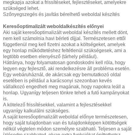
megkapja azokat a frissítéseket, fejlesztéseket, amelyekre
szükséged lehet.
Szőnyegszegés és javítás bérelhető weboldal készítés
Keresőoptimalizált weboldalkészítés előnyei
Aki saját keresőoptimalizált weboldal készítés mellett dönt,
nem kell számolnia havi bérleti díjjal. Természetesen ettől
függetlenül meg kell fizetni azokat a költségeket, amelyek
egy honlap működtetéshez feltétlenül szükségesek, ami a
legtöbb esetben elenyésző (tárhely például).
Hátránya, hogy folyamatosan gondoskodni kell róla, hogy
legyen egy fejlesztő, aki rendelkezésre áll probléma esetén.
Egy webáruháznál, de akárcsak egy bemutatkozó oldal
esetében is például a karácsonyi szezonban kevés
vállalkozó engedheti meg magának, hogy napokra leáll a
honlap. Ugyanígy teljesen tönkre teheti a futó kampányokat
is.
A kötelező frissítésekkel, valamint a fejlesztésekkel
ugyanígy kalkulálni szükséges.
A saját keresőoptimalizált weboldal előnye természetesen,
hogy saját tulajdonban van és tulajdonképpen kötöttségek
nélkül végtelen módon személyre szabható. Teljesen a saját
ízlésedre szabhatod, olyan extra funkciókat építtethetsz