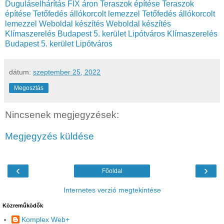
Duguláselhárítás FIX áron
Teraszok építése
Teraszok
építése
Tetőfedés állókorcolt lemezzel
Tetőfedés állókorcolt
lemezzel
Weboldal készítés
Weboldal készítés
Klímaszerelés Budapest 5. kerület Lipótváros
Klímaszerelés
Budapest 5. kerület Lipótváros
dátum:
szeptember 25, 2022
Megosztás
Nincsenek megjegyzések:
Megjegyzés küldése
‹
›
Főoldal
Internetes verzió megtekintése
Közreműködők
Komplex Web+