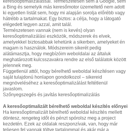
keresőoptimalizálással. Természetesen sem a Google, sem
a Bing és semelyik más keresőmotor üzemeltető nem adott
ki egyetlen listát sem, hogy mi alapján sorolja előrébb vagy
hátrébb a tartalmakat. Egy biztos: a célja, hogy a látogató
elégedett legyen azzal, amit talál.
Természetesen vannak (nem is kevés) olyan
keresőoptimalizálási eszközök, módszerek és elvek,
amelyekkel biztosabbak lehetünk a sikerben, amelyeket én
magam is használok. Módszereim sikerét pedig
alátámasztja, hogy megbízóim weboldalai az általuk
meghatározott kulcsszavakra rendre az első találatok között
jelennek meg.
Függetlenül attól, hogy bérelhető weboldal készítésen vagy
saját tulajdonú honlapon gondolkozol – sikereid
megnöveléséhez a keresőoptimalizálást feltétlenül
javaslom.
Szőnyegszegés és javítás keresőoptimalizálás
A keresőoptimalizált bérelhető weboldal készítés előnyei
Ha keresőoptimalizált bérelhető weboldal készítés mellett
döntesz, rengeteg időt és pénzt spórolsz meg a project
kezdetén. Ezek az oldalak reszponzívak, van, hogy már
teljesen fel vannak töltve tartalommal és akár már a