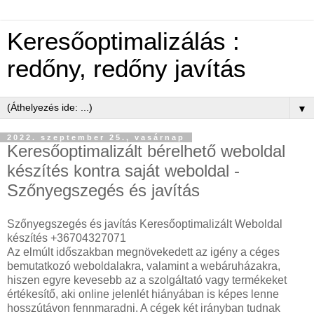
Keresőoptimalizálás :
redőny, redőny javítás
▼
2022. szeptember 25., vasárnap
Keresőoptimalizált bérelhető weboldal
készítés kontra saját weboldal -
Szőnyegszegés és javítás
Szőnyegszegés és javítás Keresőoptimalizált Weboldal
készítés +36704327071
Az elmúlt időszakban megnövekedett az igény a céges
bemutatkozó weboldalakra, valamint a webáruházakra,
hiszen egyre kevesebb az a szolgáltató vagy termékeket
értékesítő, aki online jelenlét hiányában is képes lenne
hosszútávon fennmaradni. A cégek két irányban tudnak