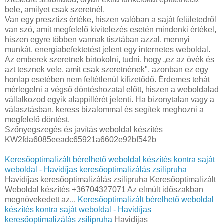
bele, amilyet csak szeretnél.
Van egy presztízs értéke, hiszen valóban a saját felületedről
van szó, amit megfelelő kivitelezés esetén mindenki értékel,
hiszen egyre többen vannak tisztában azzal, mennyi
munkát, energiabefektetést jelent egy internetes weboldal.
Az emberek szeretnek birtokolni, tudni, hogy „ez az övék és
azt tesznek vele, amit csak szeretnének", azonban ez egy
honlap esetében nem feltétlenül kifizetődő. Érdemes tehát
mérlegelni a végső döntéshozatal előtt, hiszen a weboldalad
vállalkozod egyik alappillérét jelenti. Ha bizonytalan vagy a
választásban, keress bizalommal és segítek meghozni a
megfelelő döntést.
Szőnyegszegés és javítás weboldal készítés
KW2fda6085eeadc65921a6602e92bf542b
Keresőoptimalizált bérelhető weboldal készítés kontra saját
weboldal - Havidíjas keresőoptimalizálás zsilipruha
Havidíjas keresőoptimalizálás zsilipruha Keresőoptimalizált
Weboldal készítés +36704327071 Az elmúlt időszakban
megnövekedett az...
Keresőoptimalizált bérelhető weboldal
készítés kontra saját weboldal - Havidíjas
keresőoptimalizálás zsilipruha
Havidíjas