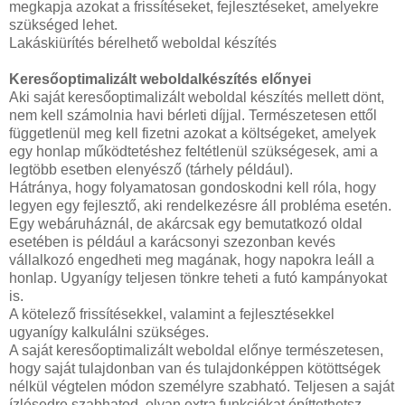
megkapja azokat a frissítéseket, fejlesztéseket, amelyekre
szükséged lehet.
Lakáskiürítés bérelhető weboldal készítés
Keresőoptimalizált weboldalkészítés előnyei
Aki saját keresőoptimalizált weboldal készítés mellett dönt,
nem kell számolnia havi bérleti díjjal. Természetesen ettől
függetlenül meg kell fizetni azokat a költségeket, amelyek
egy honlap működtetéshez feltétlenül szükségesek, ami a
legtöbb esetben elenyésző (tárhely például).
Hátránya, hogy folyamatosan gondoskodni kell róla, hogy
legyen egy fejlesztő, aki rendelkezésre áll probléma esetén.
Egy webáruháznál, de akárcsak egy bemutatkozó oldal
esetében is például a karácsonyi szezonban kevés
vállalkozó engedheti meg magának, hogy napokra leáll a
honlap. Ugyanígy teljesen tönkre teheti a futó kampányokat
is.
A kötelező frissítésekkel, valamint a fejlesztésekkel
ugyanígy kalkulálni szükséges.
A saját keresőoptimalizált weboldal előnye természetesen,
hogy saját tulajdonban van és tulajdonképpen kötöttségek
nélkül végtelen módon személyre szabható. Teljesen a saját
ízlésedre szabhatod, olyan extra funkciókat építtethetsz