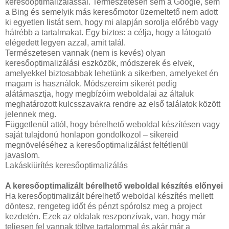
keresőoptimalizálással. Természetesen sem a Google, sem
a Bing és semelyik más keresőmotor üzemeltető nem adott
ki egyetlen listát sem, hogy mi alapján sorolja előrébb vagy
hátrébb a tartalmakat. Egy biztos: a célja, hogy a látogató
elégedett legyen azzal, amit talál.
Természetesen vannak (nem is kevés) olyan
keresőoptimalizálási eszközök, módszerek és elvek,
amelyekkel biztosabbak lehetünk a sikerben, amelyeket én
magam is használok. Módszereim sikerét pedig
alátámasztja, hogy megbízóim weboldalai az általuk
meghatározott kulcsszavakra rendre az első találatok között
jelennek meg.
Függetlenül attól, hogy bérelhető weboldal készítésen vagy
saját tulajdonú honlapon gondolkozol – sikereid
megnöveléséhez a keresőoptimalizálást feltétlenül
javaslom.
Lakáskiürítés keresőoptimalizálás
A keresőoptimalizált bérelhető weboldal készítés előnyei
Ha keresőoptimalizált bérelhető weboldal készítés mellett
döntesz, rengeteg időt és pénzt spórolsz meg a project
kezdetén. Ezek az oldalak reszponzívak, van, hogy már
teljesen fel vannak töltve tartalommal és akár már a