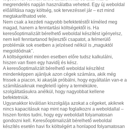
megrendelés napján használatba veheted. Egy új weboldal
előállítása nagy költség, sok tervezéssel jár – ezt mind
megtakaríthatod vele.
Nem csak a kezdeti nagyobb befektetéstől kíméled meg
magad, hanem a fenntartási költségektől is. Ha
keresőoptimalizált bérelhető weboldal készítést igényelsz,
nem kell fenntartanod fejlesztői csapatot, a felmerülő
problémák sok esetben a jelzésed nélkül is „maguktól
megoldódnak".
A költségekkel minden esetben előre tudsz kalkulálni,
hiszen van fixen egy havidíj és kész.
A keresőoptimalizált bérelhető weboldal készítést
mindenképpen ajánljuk azon cégek számára, akik még
frissek a piacon, ki akarják próbálni, hogy egyáltalán van-e a
számításaiknak megfelelő igény a termékükre,
szolgáltatásukra anélkül, hogy nagyobbat kellene
befektetniük.
Ugyanakkor kiválóan kiszolgálja azokat a cégeket, akiknek
nincs kapacitásuk nap mint nap foglalkozni a weboldallal –
hiszen fontos tudni, hogy egy weboldalt folyamatosan
gondozni kell. Keresőoptimalizált bérelhető weboldal
készítés esetén havi fix költségért a honlapod folyamatosan