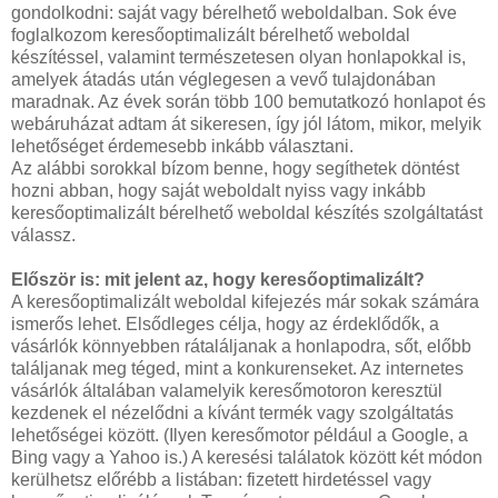
gondolkodni: saját vagy bérelhető weboldalban. Sok éve
foglalkozom keresőoptimalizált bérelhető weboldal
készítéssel, valamint természetesen olyan honlapokkal is,
amelyek átadás után véglegesen a vevő tulajdonában
maradnak. Az évek során több 100 bemutatkozó honlapot és
webáruházat adtam át sikeresen, így jól látom, mikor, melyik
lehetőséget érdemesebb inkább választani.
Az alábbi sorokkal bízom benne, hogy segíthetek döntést
hozni abban, hogy saját weboldalt nyiss vagy inkább
keresőoptimalizált bérelhető weboldal készítés szolgáltatást
válassz.
Először is: mit jelent az, hogy keresőoptimalizált?
A keresőoptimalizált weboldal kifejezés már sokak számára
ismerős lehet. Elsődleges célja, hogy az érdeklődők, a
vásárlók könnyebben rátaláljanak a honlapodra, sőt, előbb
találjanak meg téged, mint a konkurenseket. Az internetes
vásárlók általában valamelyik keresőmotoron keresztül
kezdenek el nézelődni a kívánt termék vagy szolgáltatás
lehetőségei között. (Ilyen keresőmotor például a Google, a
Bing vagy a Yahoo is.) A keresési találatok között két módon
kerülhetsz előrébb a listában: fizetett hirdetéssel vagy