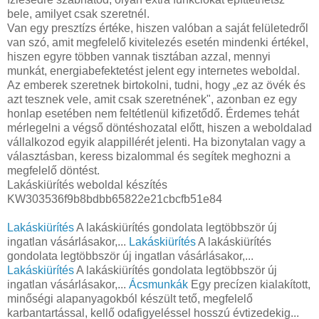
bele, amilyet csak szeretnél.
Van egy presztízs értéke, hiszen valóban a saját felületedről
van szó, amit megfelelő kivitelezés esetén mindenki értékel,
hiszen egyre többen vannak tisztában azzal, mennyi
munkát, energiabefektetést jelent egy internetes weboldal.
Az emberek szeretnek birtokolni, tudni, hogy „ez az övék és
azt tesznek vele, amit csak szeretnének", azonban ez egy
honlap esetében nem feltétlenül kifizetődő. Érdemes tehát
mérlegelni a végső döntéshozatal előtt, hiszen a weboldalad
vállalkozod egyik alappillérét jelenti. Ha bizonytalan vagy a
választásban, keress bizalommal és segítek meghozni a
megfelelő döntést.
Lakáskiürítés weboldal készítés
KW303536f9b8bdbb65822e21cbcfb51e84
Lakáskiürítés
A lakáskiürítés gondolata legtöbbször új
ingatlan vásárlásakor,...
Lakáskiürítés
A lakáskiürítés
gondolata legtöbbször új ingatlan vásárlásakor,...
Lakáskiürítés
A lakáskiürítés gondolata legtöbbször új
ingatlan vásárlásakor,...
Ácsmunkák
Egy precízen kialakított,
minőségi alapanyagokból készült tető, megfelelő
karbantartással, kellő odafigyeléssel hosszú évtizedekig...