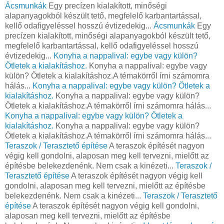
Ácsmunkák
Egy precízen kialakított, minőségi
alapanyagokból készült tető, megfelelő karbantartással,
kellő odafigyeléssel hosszú évtizedekig...
Ácsmunkák
Egy
precízen kialakított, minőségi alapanyagokból készült tető,
megfelelő karbantartással, kellő odafigyeléssel hosszú
évtizedekig...
Konyha a nappalival: egybe vagy külön?
Ötletek a kialakításhoz.
Konyha a nappalival: egybe vagy
külön? Ötletek a kialakításhoz.A témakörről írni számomra
hálás...
Konyha a nappalival: egybe vagy külön? Ötletek a
kialakításhoz.
Konyha a nappalival: egybe vagy külön?
Ötletek a kialakításhoz.A témakörről írni számomra hálás...
Konyha a nappalival: egybe vagy külön? Ötletek a
kialakításhoz.
Konyha a nappalival: egybe vagy külön?
Ötletek a kialakításhoz.A témakörről írni számomra hálás...
Teraszok / Terasztető építése
A teraszok építését nagyon
végig kell gondolni, alaposan meg kell tervezni, mielőtt az
építésbe belekezdenénk. Nem csak a kinézeti...
Teraszok /
Terasztető építése
A teraszok építését nagyon végig kell
gondolni, alaposan meg kell tervezni, mielőtt az építésbe
belekezdenénk. Nem csak a kinézeti...
Teraszok / Terasztető
építése
A teraszok építését nagyon végig kell gondolni,
alaposan meg kell tervezni, mielőtt az építésbe