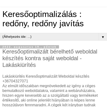
Keresőoptimalizálás :
redőny, redőny javítás
▼
2022. augusztus 19., péntek
Keresőoptimalizált bérelhető weboldal
készítés kontra saját weboldal -
Lakáskiürítés
Lakáskiürítés Keresőoptimalizált Weboldal készítés
+36704327071
Az elmúlt időszakban megnövekedett az igény a céges
bemutatkozó weboldalakra, valamint a webáruházakra,
hiszen egyre kevesebb az a szolgáltató vagy termékeket
értékesítő, aki online jelenlét hiányában is képes lenne
hosszútávon fennmaradni. A cégek két irányban tudnak