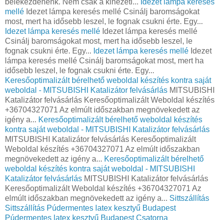
belekezdenénk. Nem csak a kinézeti...
Idezet lámpa keresés
mellé
Idezet lámpa keresés mellé Csinálj baromságokat
most, mert ha idősebb leszel, le fognak csukni érte. Egy...
Idezet lámpa keresés mellé
Idezet lámpa keresés mellé
Csinálj baromságokat most, mert ha idősebb leszel, le
fognak csukni érte. Egy...
Idezet lámpa keresés mellé
Idezet
lámpa keresés mellé Csinálj baromságokat most, mert ha
idősebb leszel, le fognak csukni érte. Egy...
Keresőoptimalizált bérelhető weboldal készítés kontra saját
weboldal - MITSUBISHI Katalizátor felvásárlás
MITSUBISHI
Katalizátor felvásárlás Keresőoptimalizált Weboldal készítés
+36704327071 Az elmúlt időszakban megnövekedett az
igény a...
Keresőoptimalizált bérelhető weboldal készítés
kontra saját weboldal - MITSUBISHI Katalizátor felvásárlás
MITSUBISHI Katalizátor felvásárlás Keresőoptimalizált
Weboldal készítés +36704327071 Az elmúlt időszakban
megnövekedett az igény a...
Keresőoptimalizált bérelhető
weboldal készítés kontra saját weboldal - MITSUBISHI
Katalizátor felvásárlás
MITSUBISHI Katalizátor felvásárlás
Keresőoptimalizált Weboldal készítés +36704327071 Az
elmúlt időszakban megnövekedett az igény a...
Sittszállítás
Sittszállítás
Púdermentes latex kesztyű Budapest
Púdermentes latex kesztyű Budapest
Csatorna