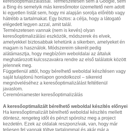
keresőoptimalizálással. Természetesen sem a Google, sem
a Bing és semelyik más keresőmotor üzemeltető nem adott
ki egyetlen listát sem, hogy mi alapján sorolja előrébb vagy
hátrébb a tartalmakat. Egy biztos: a célja, hogy a látogató
elégedett legyen azzal, amit talál.
Természetesen vannak (nem is kevés) olyan
keresőoptimalizálási eszközök, módszerek és elvek,
amelyekkel biztosabbak lehetünk a sikerben, amelyeket én
magam is használok. Módszereim sikerét pedig
alátámasztja, hogy megbízóim weboldalai az általuk
meghatározott kulcsszavakra rendre az első találatok között
jelennek meg.
Függetlenül attól, hogy bérelhető weboldal készítésen vagy
saját tulajdonú honlapon gondolkozol – sikereid
megnöveléséhez a keresőoptimalizálást feltétlenül
javaslom.
Ceremóniamester keresőoptimalizálás
A keresőoptimalizált bérelhető weboldal készítés előnyei
Ha keresőoptimalizált bérelhető weboldal készítés mellett
döntesz, rengeteg időt és pénzt spórolsz meg a project
kezdetén. Ezek az oldalak reszponzívak, van, hogy már
teljesen fel vannak töltve tartalommal és akár már a