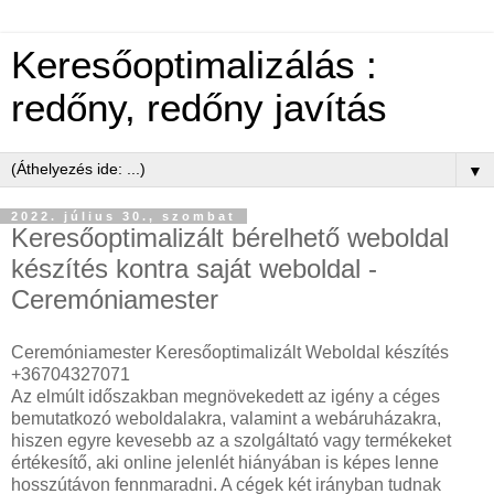
Keresőoptimalizálás :
redőny, redőny javítás
▼
2022. július 30., szombat
Keresőoptimalizált bérelhető weboldal
készítés kontra saját weboldal -
Ceremóniamester
Ceremóniamester Keresőoptimalizált Weboldal készítés
+36704327071
Az elmúlt időszakban megnövekedett az igény a céges
bemutatkozó weboldalakra, valamint a webáruházakra,
hiszen egyre kevesebb az a szolgáltató vagy termékeket
értékesítő, aki online jelenlét hiányában is képes lenne
hosszútávon fennmaradni. A cégek két irányban tudnak