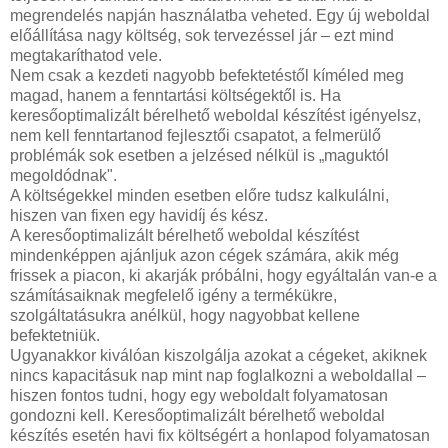
megrendelés napján használatba veheted. Egy új weboldal
előállítása nagy költség, sok tervezéssel jár – ezt mind
megtakaríthatod vele.
Nem csak a kezdeti nagyobb befektetéstől kíméled meg
magad, hanem a fenntartási költségektől is. Ha
keresőoptimalizált bérelhető weboldal készítést igényelsz,
nem kell fenntartanod fejlesztői csapatot, a felmerülő
problémák sok esetben a jelzésed nélkül is „maguktól
megoldódnak".
A költségekkel minden esetben előre tudsz kalkulálni,
hiszen van fixen egy havidíj és kész.
A keresőoptimalizált bérelhető weboldal készítést
mindenképpen ajánljuk azon cégek számára, akik még
frissek a piacon, ki akarják próbálni, hogy egyáltalán van-e a
számításaiknak megfelelő igény a termékükre,
szolgáltatásukra anélkül, hogy nagyobbat kellene
befektetniük.
Ugyanakkor kiválóan kiszolgálja azokat a cégeket, akiknek
nincs kapacitásuk nap mint nap foglalkozni a weboldallal –
hiszen fontos tudni, hogy egy weboldalt folyamatosan
gondozni kell. Keresőoptimalizált bérelhető weboldal
készítés esetén havi fix költségért a honlapod folyamatosan