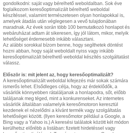
gondolkodni: saját vagy bérelhető weboldalban. Sok éve
foglalkozom keresőoptimalizált bérelhető weboldal
készítéssel, valamint természetesen olyan honlapokkal is,
amelyek átadás után véglegesen a vevő tulajdonában
maradnak. Az évek során több 100 bemutatkozó honlapot és
webáruházat adtam át sikeresen, így jól látom, mikor, melyik
lehetőséget érdemesebb inkább választani.
Az alábbi sorokkal bízom benne, hogy segíthetek döntést
hozni abban, hogy saját weboldalt nyiss vagy inkább
keresőoptimalizált bérelhető weboldal készítés szolgáltatást
válassz.
Először is: mit jelent az, hogy keresőoptimalizált?
A keresőoptimalizált weboldal kifejezés már sokak számára
ismerős lehet. Elsődleges célja, hogy az érdeklődők, a
vásárlók könnyebben rátaláljanak a honlapodra, sőt, előbb
találjanak meg téged, mint a konkurenseket. Az internetes
vásárlók általában valamelyik keresőmotoron keresztül
kezdenek el nézelődni a kívánt termék vagy szolgáltatás
lehetőségei között. (Ilyen keresőmotor például a Google, a
Bing vagy a Yahoo is.) A keresési találatok között két módon
kerülhetsz előrébb a listában: fizetett hirdetéssel vagy