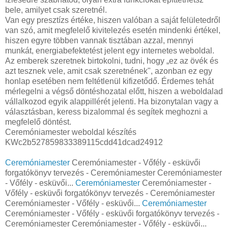
bele, amilyet csak szeretnél.
Van egy presztízs értéke, hiszen valóban a saját felületedről
van szó, amit megfelelő kivitelezés esetén mindenki értékel,
hiszen egyre többen vannak tisztában azzal, mennyi
munkát, energiabefektetést jelent egy internetes weboldal.
Az emberek szeretnek birtokolni, tudni, hogy „ez az övék és
azt tesznek vele, amit csak szeretnének", azonban ez egy
honlap esetében nem feltétlenül kifizetődő. Érdemes tehát
mérlegelni a végső döntéshozatal előtt, hiszen a weboldalad
vállalkozod egyik alappillérét jelenti. Ha bizonytalan vagy a
választásban, keress bizalommal és segítek meghozni a
megfelelő döntést.
Ceremóniamester weboldal készítés
KWc2b527859833389115cdd41dcad24912
Ceremóniamester
Ceremóniamester - Vőfély - esküvői
forgatókönyv tervezés - Ceremóniamester Ceremóniamester
- Vőfély - esküvői...
Ceremóniamester
Ceremóniamester -
Vőfély - esküvői forgatókönyv tervezés - Ceremóniamester
Ceremóniamester - Vőfély - esküvői...
Ceremóniamester
Ceremóniamester - Vőfély - esküvői forgatókönyv tervezés -
Ceremóniamester Ceremóniamester - Vőfély - esküvői...