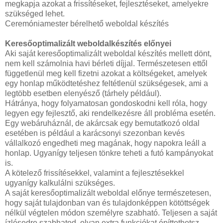
megkapja azokat a frissítéseket, fejlesztéseket, amelyekre
szükséged lehet.
Ceremóniamester bérelhető weboldal készítés
Keresőoptimalizált weboldalkészítés előnyei
Aki saját keresőoptimalizált weboldal készítés mellett dönt,
nem kell számolnia havi bérleti díjjal. Természetesen ettől
függetlenül meg kell fizetni azokat a költségeket, amelyek
egy honlap működtetéshez feltétlenül szükségesek, ami a
legtöbb esetben elenyésző (tárhely például).
Hátránya, hogy folyamatosan gondoskodni kell róla, hogy
legyen egy fejlesztő, aki rendelkezésre áll probléma esetén.
Egy webáruháznál, de akárcsak egy bemutatkozó oldal
esetében is például a karácsonyi szezonban kevés
vállalkozó engedheti meg magának, hogy napokra leáll a
honlap. Ugyanígy teljesen tönkre teheti a futó kampányokat
is.
A kötelező frissítésekkel, valamint a fejlesztésekkel
ugyanígy kalkulálni szükséges.
A saját keresőoptimalizált weboldal előnye természetesen,
hogy saját tulajdonban van és tulajdonképpen kötöttségek
nélkül végtelen módon személyre szabható. Teljesen a saját
ízlésedre szabhatod, olyan extra funkciókat építtethetsz