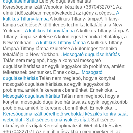
duguláselhárítás
Lefolyó duguláselhárítás
Keresőoptimalizált Weboldal készítés +36704327071 Az
elmúlt időszakban megnövekedett az igény a céges...
A
kultikus Tiffany-lámpa
A kultikus Tiffany-lámpaA Tiffany-
lámpa születése A különleges technika feltalálója, a New
Yorkban...
A kultikus Tiffany-lámpa
A kultikus Tiffany-lámpaA
Tiffany-lámpa születése A különleges technika feltalálója, a
New Yorkban...
A kultikus Tiffany-lámpa
A kultikus Tiffany-
lámpaA Tiffany-lámpa születése A különleges technika
feltalálója, a New Yorkban...
Mosogató duguláselhárítás
Talán nem meglepő, hogy a konyhai mosogató
duguláselhárítása az egyik leggyakoribb probléma, amiért
felkeresnek bennünket. Ennek oka,...
Mosogató
duguláselhárítás
Talán nem meglepő, hogy a konyhai
mosogató duguláselhárítása az egyik leggyakoribb
probléma, amiért felkeresnek bennünket. Ennek oka,...
Mosogató duguláselhárítás
Talán nem meglepő, hogy a
konyhai mosogató duguláselhárítása az egyik leggyakoribb
probléma, amiért felkeresnek bennünket. Ennek oka,...
Keresőoptimalizált bérelhető weboldal készítés kontra saját
weboldal - Szükséges okmányok és díjak
Szükséges
okmányok és díjak Keresőoptimalizált Weboldal készítés
+36704327071 Az elmúlt időszakban megnövekedett az