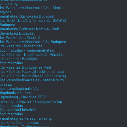
őmarketing
ex Web+ keresőoptimalizálás - Mobile
agyarul
őmarketing Ügynökség Budapest
íjas SEO : Eladó új és használt BMW i3
Budapest
őmarketing Budapest Komplex Web+
Ügynökség Budapest
ex Web+ Tesla Model 3
ex Web+ keresőoptimalizálás Budapest
dal készítés - Webáruház
őoptimalizálás - Keresőmarketing
dal készítés - Eladó használt Porsche
dal készítés Havidíjas
őoptimalizálás
dal készítés Budapest és Pest
dal készítés Használt elektromos autó
dal készítés Használtautó németország
íjas keresőoptimalizálás - használtautó
tország
íjas keresőoptimalizálás -
őoptimalizálás árak
gynökség - Havidíjas SEO
arketing, linképítés - Havidíjas honlap
őoptimalizálás
íjas weboldal készítés
őoptimalizálás
e marketing és keresőmarketing
dal keresőoptimalizálás -
őmarketing - Online marketing