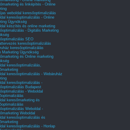
őmarketing és linképítés - Online
ting
íjas weboldal keresőoptimalizálás
dal keresőoptimalizálás - Online
ting Ügynökség
dal készítés és online marketing
őoptimalizálás - Digitális Marketing
ökség
őoptimalizálás SEO
attervezés keresőoptimalizálás
uház keresőoptimalizálás
e Marketing Ügynökség
őmarketing és Online marketing
ökség
dal keresőoptimalizálás,
őmarketing
dal keresőoptimalizálás - Webáruház
ting
dal keresőoptimalizálás -
őoptimalizálás Budapest
őoptimalizálás - Weboldal
őoptimalizálás
dal keresőmarketing és
őoptimalizálás
őoptimalizálás Weboldal -
őmarketing Weboldal
dal keresőoptimalizálás és
őmarketing
dal keresőoptimalizálás - Honlap