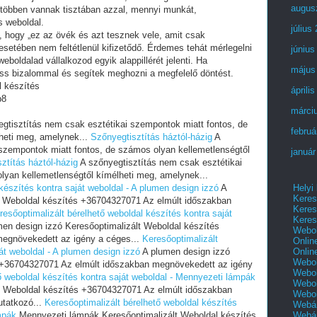
augus
 többen vannak tisztában azzal, mennyi munkát,
s weboldal.
július
i, hogy „ez az övék és azt tesznek vele, amit csak
setében nem feltétlenül kifizetődő. Érdemes tehát mérlegelni
június
eboldalad vállalkozod egyik alappillérét jelenti. Ha
május
ess bizalommal és segítek meghozni a megfelelő döntést.
l készítés
áprili
b8
márci
gtisztítás nem csak esztétikai szempontok miatt fontos, de
februá
heti meg, amelynek...
Szőnyegtisztítás háztól-házig
A
 szempontok miatt fontos, de számos olyan kellemetlenségtől
január
ztítás háztól-házig
A szőnyegtisztítás nem csak esztétikai
lyan kellemetlenségtől kímélheti meg, amelynek...
Helyi
készítés kontra saját weboldal - A plumen design izzó
A
Keres
t Weboldal készítés +36704327071 Az elmúlt időszakban
Keres
resőoptimalizált bérelhető weboldal készítés kontra saját
Keres
en design izzó Keresőoptimalizált Weboldal készítés
Webol
egnövekedett az igény a céges...
Keresőoptimalizált
Onlin
Onlin
át weboldal - A plumen design izzó
A plumen design izzó
Webol
s +36704327071 Az elmúlt időszakban megnövekedett az igény
Webol
ő weboldal készítés kontra saját weboldal - Mennyezeti lámpák
Webol
t Weboldal készítés +36704327071 Az elmúlt időszakban
Webo
tatkozó...
Keresőoptimalizált bérelhető weboldal készítés
Webár
Webár
mpák
Mennyezeti lámpák Keresőoptimalizált Weboldal készítés