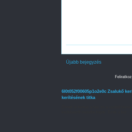
Újabb bejegyzés
Feliratko
6l0t052f00605p1o2e0c Zsalukő kerí
kerítésének titka
Önnek is fontos a ház és a család bizton
kerítéseiről mesélni fogok. Ezek a ker...