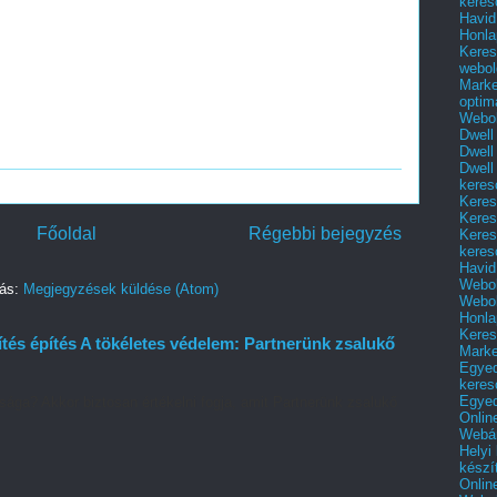
keres
Havid
Honla
Keres
webol
Marke
optim
Webol
Dwell
Dwell
Dwell
keres
Keres
Keres
Főoldal
Régebbi bejegyzés
Keres
keres
Havid
Webol
zás:
Megjegyzések küldése (Atom)
Webol
Honla
Keres
tés építés A tökéletes védelem: Partnerünk zsalukő
Mark
Egyed
keres
Egyed
sága? Akkor biztosan értékelni fogja, amit Partnerünk zsalukő
Onlin
Webár
Helyi
készí
Onlin