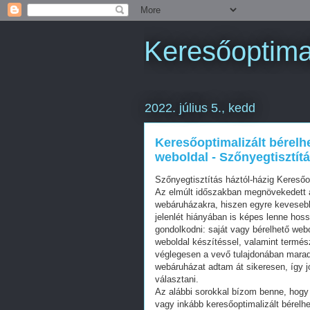
Keresőoptimal
2022. július 5., kedd
Keresőoptimalizált bérelh
weboldal - Szőnyegtisztítá
Szőnyegtisztítás háztól-házig Kereső
Az elmúlt időszakban megnövekedett a
webáruházakra, hiszen egyre kevesebb 
jelenlét hiányában is képes lenne hos
gondolkodni: saját vagy bérelhető web
weboldal készítéssel, valamint termés
véglegesen a vevő tulajdonában mara
webáruházat adtam át sikeresen, így j
választani.
Az alábbi sorokkal bízom benne, hogy 
vagy inkább keresőoptimalizált bérelhe