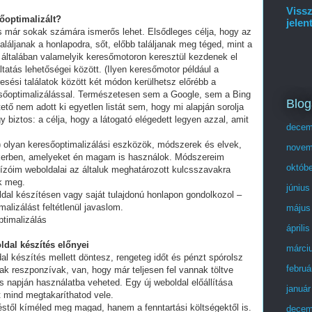
Vissz
sőoptimalizált?
jelen
és már sokak számára ismerős lehet. Elsődleges célja, hogy az
láljanak a honlapodra, sőt, előbb találjanak meg téged, mint a
 általában valamelyik keresőmotoron keresztül kezdenek el
tatás lehetőségei között. (Ilyen keresőmotor például a
esési találatok között két módon kerülhetsz előrébb a
eresőoptimalizálással. Természetesen sem a Google, sem a Bing
Blog
ő nem adott ki egyetlen listát sem, hogy mi alapján sorolja
y biztos: a célja, hogy a látogató elégedett legyen azzal, amit
decem
olyan keresőoptimalizálási eszközök, módszerek és elvek,
novem
ikerben, amelyeket én magam is használok. Módszereim
októb
ízóim weboldalai az általuk meghatározott kulcsszavakra
ek meg.
június
ldal készítésen vagy saját tulajdonú honlapon gondolkozol –
alizálást feltétlenül javaslom.
május
ptimalizálás
áprili
ldal készítés előnyei
márci
al készítés mellett döntesz, rengeteg időt és pénzt spórolsz
februá
ak reszponzívak, van, hogy már teljesen fel vannak töltve
 napján használatba veheted. Egy új weboldal előállítása
január
t mind megtakaríthatod vele.
stől kíméled meg magad, hanem a fenntartási költségektől is.
decem