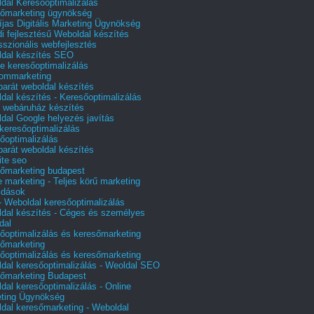
dal Keresőoptimalizálás
őmarketing ügynökség
íjas Digitális Marketing Ügynökség
i fejlesztésű Weboldal készítés
sszionális webfejlesztés
dal készítés SEO
e keresőoptimalizálás
lommarketing
barát weboldal készítés
dal készítés - Keresőoptimalizálás
 webáruház készítés
dal Google helyezés javítás
 keresőoptimalizálás
őoptimalizálás
barát weboldal készítés
te seo
őmarketing budapest
e marketing - Teljes körű marketing
ldások
 Weboldal keresőoptimalizálás
dal készítés - Céges és személyes
dal
őoptimalizálás és keresőmarketing
őmarketing
őoptimalizálás és keresőmarketing
dal keresőoptimalizálás - Weoldal SEO
őmarketing Budapest
dal keresőoptimalizálás - Online
ting Ügynökség
dal keresőmarketing - Weboldal