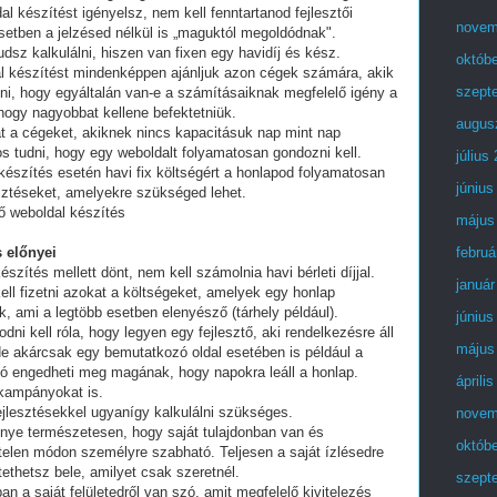
al készítést igényelsz, nem kell fenntartanod fejlesztői
novem
setben a jelzésed nélkül is „maguktól megoldódnak".
dsz kalkulálni, hiszen van fixen egy havidíj és kész.
októb
al készítést mindenképpen ajánljuk azon cégek számára, akik
szept
lni, hogy egyáltalán van-e a számításaiknak megfelelő igény a
 hogy nagyobbat kellene befektetniük.
augus
t a cégeket, akiknek nincs kapacitásuk nap mint nap
tos tudni, hogy egy weboldalt folyamatosan gondozni kell.
július
készítés esetén havi fix költségért a honlapod folyamatosan
június
esztéseket, amelyekre szükséged lehet.
tő weboldal készítés
május
 előnyei
februá
észítés mellett dönt, nem kell számolnia havi bérleti díjjal.
január
ell fizetni azokat a költségeket, amelyek egy honlap
, ami a legtöbb esetben elenyésző (tárhely például).
június
i kell róla, hogy legyen egy fejlesztő, aki rendelkezésre áll
május
e akárcsak egy bemutatkozó oldal esetében is például a
ó engedheti meg magának, hogy napokra leáll a honlap.
áprili
 kampányokat is.
fejlesztésekkel ugyanígy kalkulálni szükséges.
novem
lőnye természetesen, hogy saját tulajdonban van és
októb
telen módon személyre szabható. Teljesen a saját ízlésedre
tethetsz bele, amilyet csak szeretnél.
szept
an a saját felületedről van szó, amit megfelelő kivitelezés