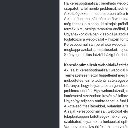
Ha keresőoptimalizált bérelhető webold
csapatot, a felmerülő problémák sok e
A költségekkel minden esetben előre tu
A keresőoptimalizált bérelhető webold
még frissek a piacon, ki akarják próbá
termékükre, szolgáltatásukra anélkül,
Ugyanakkor kiválóan kiszolgálja azoka
foglalkozni a weboldallal – hiszen fon
Keresőoptimalizált bérelhető weboldal 
megkapja azokat a frissítéseket, fejl
Szőnyegtisztítás háztól-házig bérelhe
Keresőoptimalizált weboldalkészítés
Aki saját keresőoptimalizált weboldal k
Természetesen ettől függetlenül meg k
működtetéshez feltétlenül szükségesek
Hátránya, hogy folyamatosan gondoskodn
probléma esetén. Egy webáruháznál, d
karácsonyi szezonban kevés vállalkoz
Ugyanígy teljesen tönkre teheti a futó
A kötelező frissítésekkel, valamint a 
A saját keresőoptimalizált weboldal e
tulajdonképpen kötöttségek nélkül vég
szabhatod, olyan extra funkciókat épít
Van egy presztízs értéke, hiszen valób