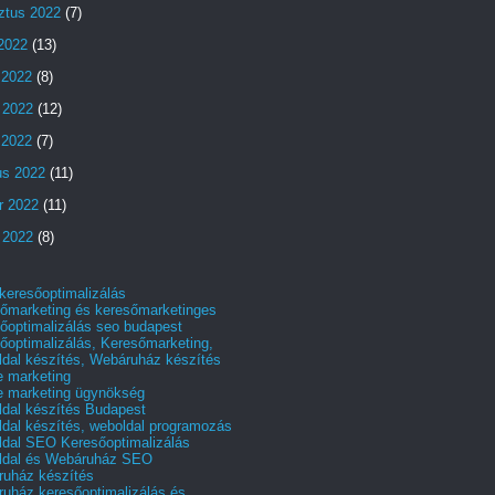
ztus 2022
(7)
 2022
(13)
 2022
(8)
 2022
(12)
s 2022
(7)
us 2022
(11)
r 2022
(11)
 2022
(8)
 keresőoptimalizálás
őmarketing és keresőmarketinges
őoptimalizálás seo budapest
őoptimalizálás, Keresőmarketing,
dal készítés, Webáruház készítés
e marketing
e marketing ügynökség
dal készítés Budapest
dal készítés, weboldal programozás
dal SEO Keresőoptimalizálás
ldal és Webáruház SEO
uház készítés
uház keresőoptimalizálás és