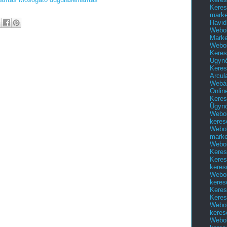
Keres
marke
Havid
Webol
Marke
Webol
Keres
Ügyn
Keres
Arcul
Webár
Onlin
Keres
Ügyn
Webol
keres
Webol
marke
Webol
Keres
Keres
keres
Webol
keres
Keres
Keres
Webol
keres
Webol