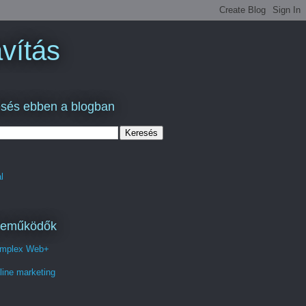
vítás
sés ebben a blogban
l
reműködők
mplex Web+
line marketing