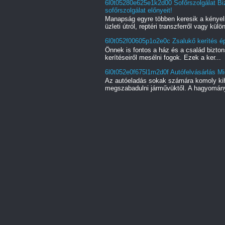
6l0t05280e625e1k2d00 Sofőrszolgálat Biz
sofőrszolgálat előnyeit!
Manapság egyre többen keresik a kényel
üzleti útról, reptéri transzferről vagy külön
6l0t052f00605p1o2e0c Zsalukő kerítés ép
Önnek is fontos a ház és a család bizton
kerítéseiről mesélni fogok. Ezek a ker...
6l0t052e0f675l1m2d0f Autófelvásárlás Mi
Az autóeladás sokak számára komoly kihí
megszabadulni járművüktől. A hagyományo