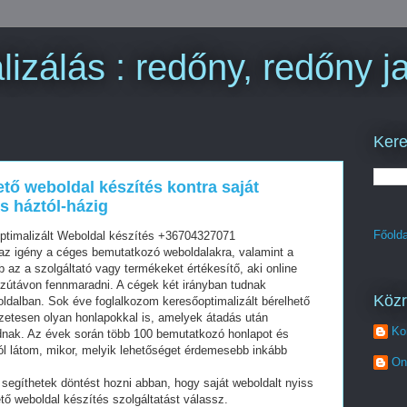
izálás : redőny, redőny ja
Kere
ető weboldal készítés kontra saját
s háztól-házig
Főolda
optimalizált Weboldal készítés +36704327071
z igény a céges bemutatkozó weboldalakra, valamint a
az a szolgáltató vagy termékeket értékesítő, aki online
szútávon fennmaradni. A cégek két irányban tudnak
Köz
oldalban. Sok éve foglalkozom keresőoptimalizált bérelhető
zetesen olyan honlapokkal is, amelyek átadás után
Ko
dnak. Az évek során több 100 bemutatkozó honlapot és
ól látom, mikor, melyik lehetőséget érdemesebb inkább
On
segíthetek döntést hozni abban, hogy saját weboldalt nyiss
tő weboldal készítés szolgáltatást válassz.