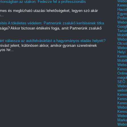
Webol
tonságban az utakon: Fedezze fel a professzionális
Keres
Havid
mes és megbízható utazási lehetőségeket, legyen szó akár
Egyed
...
Profe
Webol
ítés A tökéletes védelem: Partnerünk zsalukő kerítésének titka
Googl
sága? Akkor biztosan értékelni fogja, amit Partnerünk zsalukő
Tarta
Mobil
Webol
ért válassza az autófelvásárlást a hagyományos eladás helyett?
Olcsó
vást jelent, különösen akkor, amikor gyorsan szeretnének
Webol
s hir...
Helyi
Keres
Mobil
Websi
Keres
Onlin
mego
SEO -
Webol
webol
Keres
Keres
Keres
Webol
Keres
Webol
Marke
Webol