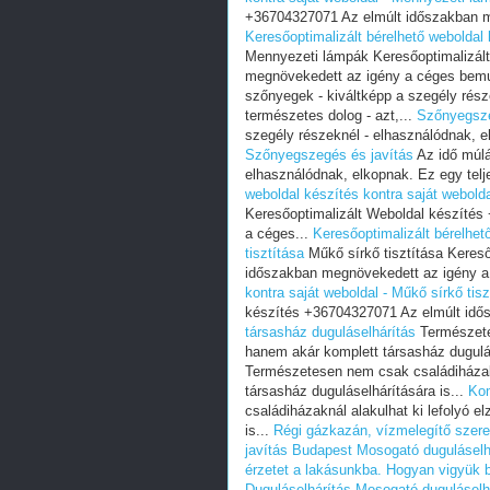
+36704327071 Az elmúlt időszakban m
Keresőoptimalizált bérelhető weboldal
Mennyezeti lámpák Keresőoptimalizál
megnövekedett az igény a céges bemu
szőnyegek - kiváltképp a szegély rész
természetes dolog - azt,...
Szőnyegsze
szegély részeknél - elhasználódnak, el
Szőnyegszegés és javítás
Az idő múlá
elhasználódnak, elkopnak. Ez egy telj
weboldal készítés kontra saját webolda
Keresőoptimalizált Weboldal készíté
a céges...
Keresőoptimalizált bérelhet
tisztítása
Műkő sírkő tisztítása Keres
időszakban megnövekedett az igény a
kontra saját weboldal - Műkő sírkő tisz
készítés +36704327071 Az elmúlt idő
társasház duguláselhárítás
Természetes
hanem akár komplett társasház dugulás
Természetesen nem csak családiházakn
társasház duguláselhárítására is...
Kom
családiházaknál alakulhat ki lefolyó 
is...
Régi gázkazán, vízmelegítő szere
javítás Budapest
Mosogató duguláselh
érzetet a lakásunkba.
Hogyan vigyük b
Duguláselhárítás
Mosogató duguláselh