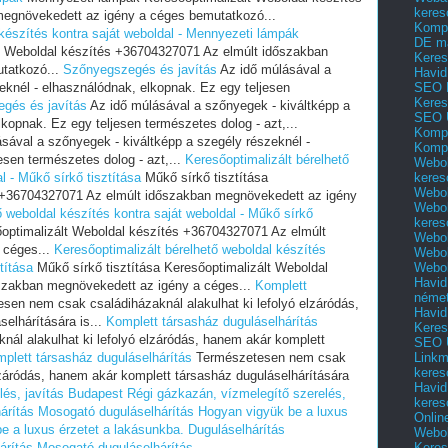
keres
egnövekedett az igény a céges bemutatkozó...
Kompl
 készítés kontra saját weboldal - Mennyezeti lámpák
DE m
t Weboldal készítés +36704327071 Az elmúlt időszakban
Keres
tatkozó...
Szőnyegszegés és javítás
Az idő múlásával a
Havid
SEO 
eknél - elhasználódnak, elkopnak. Ez egy teljesen
Keres
gés és javítás
Az idő múlásával a szőnyegek - kiváltképp a
SEO 
kopnak. Ez egy teljesen természetes dolog - azt,...
Kompl
sával a szőnyegek - kiváltképp a szegély részeknél -
Kompl
esen természetes dolog - azt,...
Keresőoptimalizált bérelhető
Webol
keres
l - Műkő sírkő tisztítása
Műkő sírkő tisztítása
Webol
s +36704327071 Az elmúlt időszakban megnövekedett az igény
Webol
ő weboldal készítés kontra saját weboldal - Műkő sírkő
keres
őoptimalizált Weboldal készítés +36704327071 Az elmúlt
Webol
 céges...
Keresőoptimalizált bérelhető weboldal készítés
Webol
Webol
títása
Műkő sírkő tisztítása Keresőoptimalizált Weboldal
Havid
szakban megnövekedett az igény a céges...
Komplett
néme
en nem csak családiházaknál alakulhat ki lefolyó elzáródás,
Havid
elhárítására is...
Komplett társasház duguláselhárítás
Keres
ál alakulhat ki lefolyó elzáródás, hanem akár komplett
SEO Ü
Linkm
plett társasház duguláselhárítás
Természetesen nem csak
keres
elzáródás, hanem akár komplett társasház duguláselhárítására
Havid
lés, javítás Budapest
Régi gázkazán, vízmelegítő szerelés,
keres
árítás
Mosogató duguláselhárítás
Hogyan vigyük be a luxus
Onlin
e a luxus érzetet a lakásunkba.
Duguláselhárítás
Webol
Keres
árítás
Mosogató duguláselhárítás