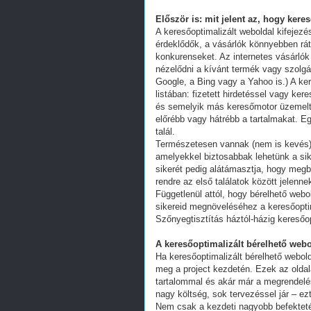
Először is: mit jelent az, hogy kere
A keresőoptimalizált weboldal kifejez
érdeklődők, a vásárlók könnyebben ráta
konkurenseket. Az internetes vásárlók
nézelődni a kívánt termék vagy szolgál
Google, a Bing vagy a Yahoo is.) A ker
listában: fizetett hirdetéssel vagy k
és semelyik más keresőmotor üzemeltet
előrébb vagy hátrébb a tartalmakat. Eg
talál.
Természetesen vannak (nem is kevés) 
amelyekkel biztosabbak lehetünk a s
sikerét pedig alátámasztja, hogy megb
rendre az első találatok között jelenn
Függetlenül attól, hogy bérelhető webo
sikereid megnöveléséhez a keresőoptim
Szőnyegtisztítás háztól-házig keresőo
A keresőoptimalizált bérelhető webo
Ha keresőoptimalizált bérelhető webold
meg a project kezdetén. Ezek az oldal
tartalommal és akár már a megrendelés
nagy költség, sok tervezéssel jár – ez
Nem csak a kezdeti nagyobb befekteté