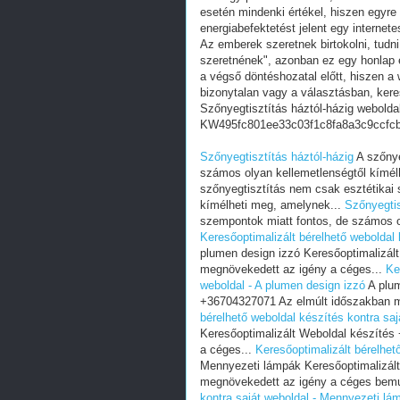
esetén mindenki értékel, hiszen egyre
energiabefektetést jelent egy internete
Az emberek szeretnek birtokolni, tudn
szeretnének", azonban ez egy honlap e
a végső döntéshozatal előtt, hiszen a w
bizonytalan vagy a választásban, ker
Szőnyegtisztítás háztól-házig webolda
KW495fc801ee33c03f1c8fa8a3c9ccfc
Szőnyegtisztítás háztól-házig
A szőnye
számos olyan kellemetlenségtől kímél
szőnyegtisztítás nem csak esztétikai
kímélheti meg, amelynek...
Szőnyegtis
szempontok miatt fontos, de számos o
Keresőoptimalizált bérelhető weboldal 
plumen design izzó Keresőoptimalizál
megnövekedett az igény a céges...
Ke
weboldal - A plumen design izzó
A plum
+36704327071 Az elmúlt időszakban m
bérelhető weboldal készítés kontra saj
Keresőoptimalizált Weboldal készíté
a céges...
Keresőoptimalizált bérelhet
Mennyezeti lámpák Keresőoptimalizál
megnövekedett az igény a céges bemu
kontra saját weboldal - Mennyezeti lá