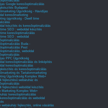
őoptimalizálás
íjas Google keresőoptimalizálás
pkészítés Budapest
őmarketing Ügynökség - Havidíjas
dal keresőmarketing
ting ügynökség - Dwell time
alizálás
dal készítés és keresőoptimalizálás
 time SEO : weboldal készítés
 time keresőoptimalizálás
 time SEO : weboldal
őoptimalizálás
őoptimalizálás Buda -
őoptimalizálás Pest
őoptimalizálás, weboldal
őoptimalizálás
íjas PPC Ügynökség
dal keresőoptimalizálás és linképítés
dal keresőoptimalizálás
pkészítés és keresőoptimalizálás
őmarketing és Tartalommarketing
eting Ügyönökség Komplex Web+
i fejlesztésű webáruház és
őoptimalizálás
i fejlesztésű weboldal készítés
e Marketing Komplex Web+
uház keresőoptimalizálás
 keresőoptimalizálás és weboldal
tés
e webáruház fejlesztés, online vásárlás