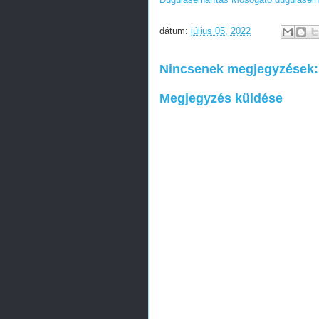
dátum:
július 05, 2022
Nincsenek megjegyzések:
Megjegyzés küldése