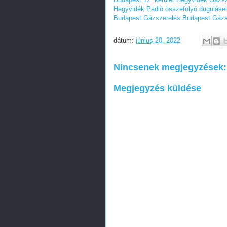
Hegyvidék
Padló összefolyó dugulásel
Budapest
Gázszerelés Budapest
Gázs
dátum:
június 20, 2022
Nincsenek megjegyzések:
Megjegyzés küldése