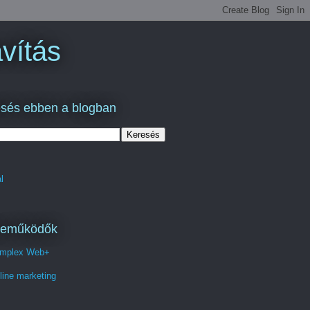
vítás
sés ebben a blogban
l
reműködők
mplex Web+
line marketing