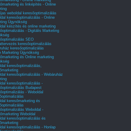
őmarketing és linképítés - Online
ting
íjas weboldal keresőoptimalizálás
dal keresőoptimalizálás - Online
ting Ügynökség
dal készítés és online marketing
őoptimalizálás - Digitális Marketing
ökség
őoptimalizálás SEO
attervezés keresőoptimalizálás
uház keresőoptimalizálás
e Marketing Ügynökség
őmarketing és Online marketing
ökség
dal keresőoptimalizálás,
őmarketing
dal keresőoptimalizálás - Webáruház
ting
dal keresőoptimalizálás -
őoptimalizálás Budapest
őoptimalizálás - Weboldal
őoptimalizálás
dal keresőmarketing és
őoptimalizálás
őoptimalizálás Weboldal -
őmarketing Weboldal
dal keresőoptimalizálás és
őmarketing
dal keresőoptimalizálás - Honlap