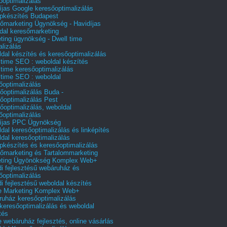
őoptimalizálás
íjas Google keresőoptimalizálás
pkészítés Budapest
őmarketing Ügynökség - Havidíjas
dal keresőmarketing
ting ügynökség - Dwell time
alizálás
dal készítés és keresőoptimalizálás
 time SEO : weboldal készítés
 time keresőoptimalizálás
 time SEO : weboldal
őoptimalizálás
őoptimalizálás Buda -
őoptimalizálás Pest
őoptimalizálás, weboldal
őoptimalizálás
íjas PPC Ügynökség
dal keresőoptimalizálás és linképítés
dal keresőoptimalizálás
pkészítés és keresőoptimalizálás
őmarketing és Tartalommarketing
eting Ügyönökség Komplex Web+
i fejlesztésű webáruház és
őoptimalizálás
i fejlesztésű weboldal készítés
e Marketing Komplex Web+
uház keresőoptimalizálás
 keresőoptimalizálás és weboldal
tés
e webáruház fejlesztés, online vásárlás