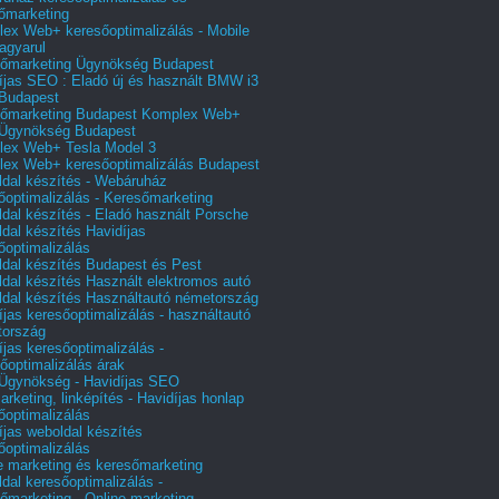
őmarketing
ex Web+ keresőoptimalizálás - Mobile
agyarul
őmarketing Ügynökség Budapest
íjas SEO : Eladó új és használt BMW i3
Budapest
őmarketing Budapest Komplex Web+
Ügynökség Budapest
ex Web+ Tesla Model 3
ex Web+ keresőoptimalizálás Budapest
dal készítés - Webáruház
őoptimalizálás - Keresőmarketing
dal készítés - Eladó használt Porsche
dal készítés Havidíjas
őoptimalizálás
dal készítés Budapest és Pest
dal készítés Használt elektromos autó
dal készítés Használtautó németország
íjas keresőoptimalizálás - használtautó
tország
íjas keresőoptimalizálás -
őoptimalizálás árak
gynökség - Havidíjas SEO
arketing, linképítés - Havidíjas honlap
őoptimalizálás
íjas weboldal készítés
őoptimalizálás
e marketing és keresőmarketing
dal keresőoptimalizálás -
őmarketing - Online marketing