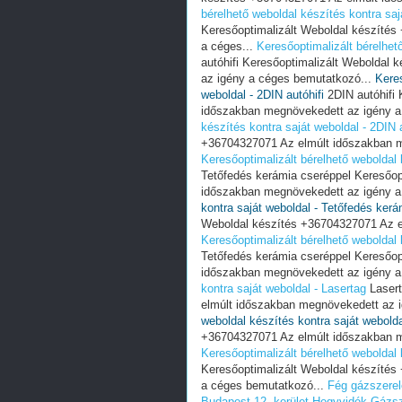
bérelhető weboldal készítés kontra sa
Keresőoptimalizált Weboldal készíté
a céges...
Keresőoptimalizált bérelhető
autóhifi Keresőoptimalizált Weboldal
az igény a céges bemutatkozó...
Keres
weboldal - 2DIN autóhifi
2DIN autóhifi 
időszakban megnövekedett az igény a
készítés kontra saját weboldal - 2DIN a
+36704327071 Az elmúlt időszakban m
Keresőoptimalizált bérelhető weboldal 
Tetőfedés kerámia cseréppel Keresőop
időszakban megnövekedett az igény a
kontra saját weboldal - Tetőfedés ker
Weboldal készítés +36704327071 Az e
Keresőoptimalizált bérelhető weboldal 
Tetőfedés kerámia cseréppel Keresőop
időszakban megnövekedett az igény a
kontra saját weboldal - Lasertag
Lasert
elmúlt időszakban megnövekedett az 
weboldal készítés kontra saját webolda
+36704327071 Az elmúlt időszakban m
Keresőoptimalizált bérelhető weboldal 
Keresőoptimalizált Weboldal készíté
a céges bemutatkozó...
Fég gázszerel
Budapest 12. kerület Hegyvidék
Gázsz