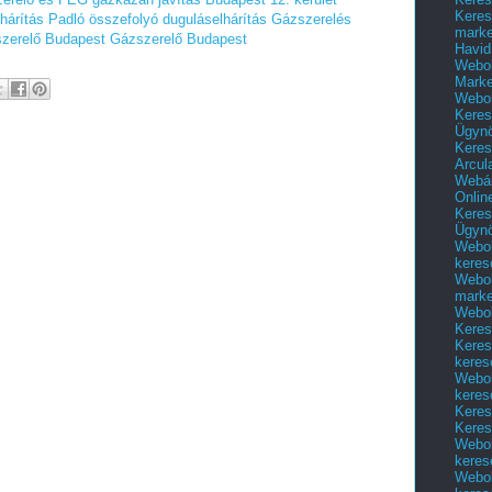
Keres
hárítás
Padló összefolyó duguláselhárítás
Gázszerelés
marke
zerelő Budapest
Gázszerelő Budapest
Havid
Webol
Marke
Webol
Keres
Ügyn
Keres
Arcul
Webár
Onlin
Keres
Ügyn
Webol
keres
Webol
marke
Webol
Keres
Keres
keres
Webol
keres
Keres
Keres
Webol
keres
Webol