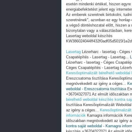
esetén mindenki értékel, hiszen egyre
energiabefektetést jelent egy internete
Az emberek szeretnek birtokolni, tudn
szeretnének", azonban ez egy honlap e
a végső döntéshozatal előtt, hiszen a w
bizonytalan vagy a választásban, ker
Lasertag weboldal készítés
KW386024044ff432f0adf05d5015f1e2d
Lasertag
Lézerharc - lasertag - Céges 
Csapatépítés - Lasertag - Lasertag...
L
Lézerharc - lasertag - Céges Csapatépí
Céges Csapatépítés - Lasertag Lézerhar
Keresőoptimalizált bérelhető weboldal 
Ereszcsatorna tisztítása Keresőoptim
megnövekedett az igény a céges...
Ke
weboldal - Ereszcsatorna tisztítása
Ere
+36704327071 Az elmúlt időszakban m
bérelhető weboldal készítés kontra saj
tisztítása Keresőoptimalizált Webold
az igény a céges...
Keresőoptimalizált
információk
Kamagra információk Keres
időszakban megnövekedett az igény a
kontra saját weboldal - Kamagra infor
készítés +36704327071 Az elmúlt idő