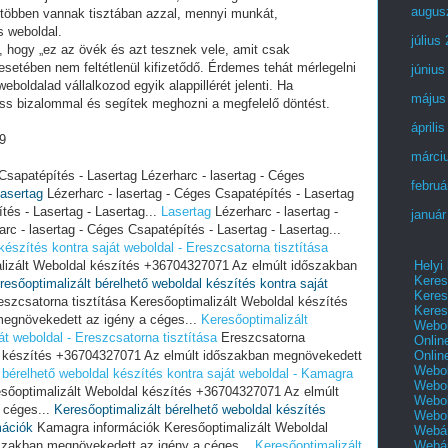
augus
 többen vannak tisztában azzal, mennyi munkát,
s weboldal.
július
i, hogy „ez az övék és azt tesznek vele, amit csak
setében nem feltétlenül kifizetődő. Érdemes tehát mérlegelni
június
eboldalad vállalkozod egyik alappillérét jelenti. Ha
május
ess bizalommal és segítek meghozni a megfelelő döntést.
áprili
9
márci
Csapatépítés - Lasertag Lézerharc - lasertag - Céges
februá
asertag
Lézerharc - lasertag - Céges Csapatépítés - Lasertag
tés - Lasertag - Lasertag...
Lasertag
Lézerharc - lasertag -
január
c - lasertag - Céges Csapatépítés - Lasertag - Lasertag...
készítés kontra saját weboldal - Ereszcsatorna tisztítása
Helyi
alizált Weboldal készítés +36704327071 Az elmúlt időszakban
Keres
resőoptimalizált bérelhető weboldal készítés kontra saját
Keres
szcsatorna tisztítása Keresőoptimalizált Weboldal készítés
Keres
egnövekedett az igény a céges...
Keresőoptimalizált
Webol
át weboldal - Ereszcsatorna tisztítása
Ereszcsatorna
Onlin
Onlin
al készítés +36704327071 Az elmúlt időszakban megnövekedett
Webol
 bérelhető weboldal készítés kontra saját weboldal - Kamagra
Webol
őoptimalizált Weboldal készítés +36704327071 Az elmúlt
Webol
 céges...
Keresőoptimalizált bérelhető weboldal készítés
Webo
mációk
Kamagra információk Keresőoptimalizált Weboldal
Webár
Webár
szakban megnövekedett az igény a céges...
Keresőoptimalizált