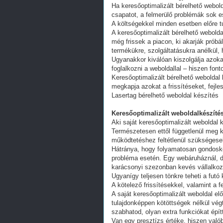
Ha keresőoptimalizált bérelhető webold
csapatot, a felmerülő problémák sok e
A költségekkel minden esetben előre tu
A keresőoptimalizált bérelhető webold
még frissek a piacon, ki akarják próbá
termékükre, szolgáltatásukra anélkül,
Ugyanakkor kiválóan kiszolgálja azoka
foglalkozni a weboldallal – hiszen fon
Keresőoptimalizált bérelhető weboldal 
megkapja azokat a frissítéseket, fejl
Lasertag bérelhető weboldal készítés
Keresőoptimalizált weboldalkészítés
Aki saját keresőoptimalizált weboldal k
Természetesen ettől függetlenül meg k
működtetéshez feltétlenül szükségesek
Hátránya, hogy folyamatosan gondoskodn
probléma esetén. Egy webáruháznál, d
karácsonyi szezonban kevés vállalkoz
Ugyanígy teljesen tönkre teheti a futó
A kötelező frissítésekkel, valamint a 
A saját keresőoptimalizált weboldal e
tulajdonképpen kötöttségek nélkül vég
szabhatod, olyan extra funkciókat épít
Van egy presztízs értéke, hiszen valób