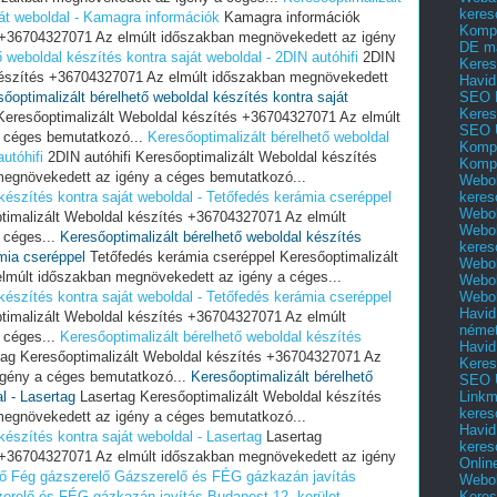
keres
ját weboldal - Kamagra információk
Kamagra információk
Kompl
s +36704327071 Az elmúlt időszakban megnövekedett az igény
DE m
 weboldal készítés kontra saját weboldal - 2DIN autóhifi
2DIN
Keres
 készítés +36704327071 Az elmúlt időszakban megnövekedett
Havid
SEO 
őoptimalizált bérelhető weboldal készítés kontra saját
Keres
Keresőoptimalizált Weboldal készítés +36704327071 Az elmúlt
SEO 
 céges bemutatkozó...
Keresőoptimalizált bérelhető weboldal
Kompl
utóhifi
2DIN autóhifi Keresőoptimalizált Weboldal készítés
Kompl
egnövekedett az igény a céges bemutatkozó...
Webol
keres
készítés kontra saját weboldal - Tetőfedés kerámia cseréppel
Webol
timalizált Weboldal készítés +36704327071 Az elmúlt
Webol
 céges...
Keresőoptimalizált bérelhető weboldal készítés
keres
ámia cseréppel
Tetőfedés kerámia cseréppel Keresőoptimalizált
Webol
lmúlt időszakban megnövekedett az igény a céges...
Webol
Webol
készítés kontra saját weboldal - Tetőfedés kerámia cseréppel
Havid
timalizált Weboldal készítés +36704327071 Az elmúlt
néme
 céges...
Keresőoptimalizált bérelhető weboldal készítés
Havid
ag Keresőoptimalizált Weboldal készítés +36704327071 Az
Keres
igény a céges bemutatkozó...
Keresőoptimalizált bérelhető
SEO Ü
Linkm
l - Lasertag
Lasertag Keresőoptimalizált Weboldal készítés
keres
egnövekedett az igény a céges bemutatkozó...
Havid
készítés kontra saját weboldal - Lasertag
Lasertag
keres
s +36704327071 Az elmúlt időszakban megnövekedett az igény
Onlin
ő
Fég gázszerelő
Gázszerelő és FÉG gázkazán javítás
Webol
Keres
erelő és FÉG gázkazán javítás Budapest 12. kerület