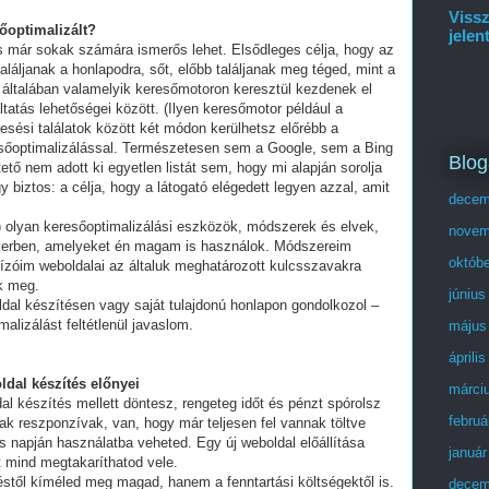
Vissz
sőoptimalizált?
jelen
és már sokak számára ismerős lehet. Elsődleges célja, hogy az
láljanak a honlapodra, sőt, előbb találjanak meg téged, mint a
 általában valamelyik keresőmotoron keresztül kezdenek el
tatás lehetőségei között. (Ilyen keresőmotor például a
esési találatok között két módon kerülhetsz előrébb a
eresőoptimalizálással. Természetesen sem a Google, sem a Bing
Blog
ő nem adott ki egyetlen listát sem, hogy mi alapján sorolja
y biztos: a célja, hogy a látogató elégedett legyen azzal, amit
decem
olyan keresőoptimalizálási eszközök, módszerek és elvek,
novem
ikerben, amelyeket én magam is használok. Módszereim
októb
ízóim weboldalai az általuk meghatározott kulcsszavakra
ek meg.
június
ldal készítésen vagy saját tulajdonú honlapon gondolkozol –
alizálást feltétlenül javaslom.
május
áprili
ldal készítés előnyei
márci
al készítés mellett döntesz, rengeteg időt és pénzt spórolsz
februá
ak reszponzívak, van, hogy már teljesen fel vannak töltve
 napján használatba veheted. Egy új weboldal előállítása
január
t mind megtakaríthatod vele.
stől kíméled meg magad, hanem a fenntartási költségektől is.
decem