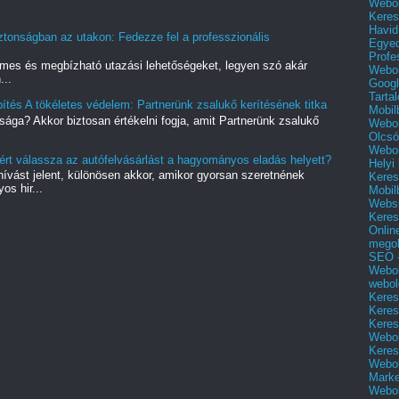
Webol
Keres
Havid
tonságban az utakon: Fedezze fel a professzionális
Egyed
Profe
mes és megbízható utazási lehetőségeket, legyen szó akár
Webol
...
Googl
Tarta
ítés A tökéletes védelem: Partnerünk zsalukő kerítésének titka
Mobil
sága? Akkor biztosan értékelni fogja, amit Partnerünk zsalukő
Webol
Olcsó
Webol
ért válassza az autófelvásárlást a hagyományos eladás helyett?
Helyi
vást jelent, különösen akkor, amikor gyorsan szeretnének
Keres
s hir...
Mobil
Websi
Keres
Onlin
mego
SEO -
Webol
webol
Keres
Keres
Keres
Webol
Keres
Webol
Marke
Webol