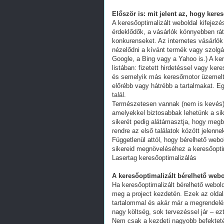
Először is: mit jelent az, hogy kere
A keresőoptimalizált weboldal kifejez
érdeklődők, a vásárlók könnyebben ráta
konkurenseket. Az internetes vásárlók
nézelődni a kívánt termék vagy szolgál
Google, a Bing vagy a Yahoo is.) A ker
listában: fizetett hirdetéssel vagy k
és semelyik más keresőmotor üzemeltet
előrébb vagy hátrébb a tartalmakat. Eg
talál.
Természetesen vannak (nem is kevés) 
amelyekkel biztosabbak lehetünk a s
sikerét pedig alátámasztja, hogy megb
rendre az első találatok között jelenn
Függetlenül attól, hogy bérelhető webo
sikereid megnöveléséhez a keresőoptim
Lasertag keresőoptimalizálás
A keresőoptimalizált bérelhető webo
Ha keresőoptimalizált bérelhető webold
meg a project kezdetén. Ezek az oldal
tartalommal és akár már a megrendelés
nagy költség, sok tervezéssel jár – ez
Nem csak a kezdeti nagyobb befekteté