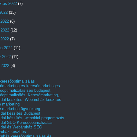
ztus 2022
(7)
 2022
(13)
 2022
(8)
 2022
(12)
s 2022
(7)
us 2022
(11)
r 2022
(11)
 2022
(8)
 keresőoptimalizálás
őmarketing és keresőmarketinges
őoptimalizálás seo budapest
őoptimalizálás, Keresőmarketing,
dal készítés, Webáruház készítés
e marketing
e marketing ügynökség
dal készítés Budapest
dal készítés, weboldal programozás
dal SEO Keresőoptimalizálás
ldal és Webáruház SEO
uház készítés
uház keresőoptimalizálás és