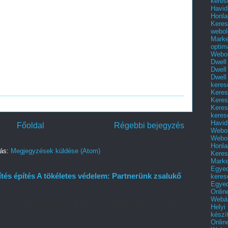
keres
Havid
Honla
Keres
webol
Marke
optim
Webol
Dwell
Dwell
Dwell
keres
Keres
Keres
Keres
keres
Havid
Főoldal
Régebbi bejegyzés
Webol
Webol
Honla
zás:
Megjegyzések küldése (Atom)
Keres
Mark
Egyed
tés építés A tökéletes védelem: Partnerünk zsalukő
keres
Egyed
Onlin
Webár
sága? Akkor biztosan értékelni fogja, amit Partnerünk zsalukő
Helyi
készí
Onlin