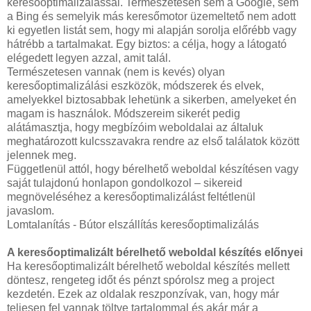
keresőoptimalizálással. Természetesen sem a Google, sem
a Bing és semelyik más keresőmotor üzemeltető nem adott
ki egyetlen listát sem, hogy mi alapján sorolja előrébb vagy
hátrébb a tartalmakat. Egy biztos: a célja, hogy a látogató
elégedett legyen azzal, amit talál.
Természetesen vannak (nem is kevés) olyan
keresőoptimalizálási eszközök, módszerek és elvek,
amelyekkel biztosabbak lehetünk a sikerben, amelyeket én
magam is használok. Módszereim sikerét pedig
alátámasztja, hogy megbízóim weboldalai az általuk
meghatározott kulcsszavakra rendre az első találatok között
jelennek meg.
Függetlenül attól, hogy bérelhető weboldal készítésen vagy
saját tulajdonú honlapon gondolkozol – sikereid
megnöveléséhez a keresőoptimalizálást feltétlenül
javaslom.
Lomtalanítás - Bútor elszállítás keresőoptimalizálás
A keresőoptimalizált bérelhető weboldal készítés előnyei
Ha keresőoptimalizált bérelhető weboldal készítés mellett
döntesz, rengeteg időt és pénzt spórolsz meg a project
kezdetén. Ezek az oldalak reszponzívak, van, hogy már
teljesen fel vannak töltve tartalommal és akár már a