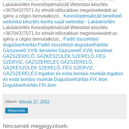
Lakáskiürítés Keresőoptimalizált Weboldal készítés
+36704327071 Az elmúlt időszakban megnövekedett az
igény a céges bemutatkozó...
Keresőoptimalizált bérelhető
weboldal készítés kontra saját weboldal - Lakáskiürítés
Lakáskiürítés Keresőoptimalizált Weboldal készítés
+36704327071 Az elmúlt időszakban megnövekedett az
igény a céges bemutatkozó...
Padló összefolyó
duguláselhárítás
Padló összefolyó duguláselhárítás
Gázszerelő XVIII. kerülelet
Gázszerelő XVIII. kerülelet
GÁZSZERELŐ, GÁZKÉSZÜLÉK SZERELŐ, FÉG
SZERVIZ, GÁZSZERELÉS
GÁZSZERELŐ,
GÁZKÉSZÜLÉK SZERELŐ, FÉG SZERVIZ,
GÁZSZERELÉS
Ingatlan és iroda bontási munkák
Ingatlan
és iroda bontási munkák
Duguláselhárítás FIX áron
Duguláselhárítás FIX áron
dátum:
február 27, 2022
Megosztás
Nincsenek megjegyzések: