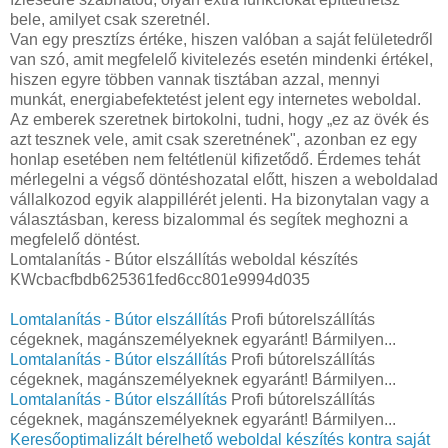
bele, amilyet csak szeretnél.
Van egy presztízs értéke, hiszen valóban a saját felületedről
van szó, amit megfelelő kivitelezés esetén mindenki értékel,
hiszen egyre többen vannak tisztában azzal, mennyi
munkát, energiabefektetést jelent egy internetes weboldal.
Az emberek szeretnek birtokolni, tudni, hogy „ez az övék és
azt tesznek vele, amit csak szeretnének", azonban ez egy
honlap esetében nem feltétlenül kifizetődő. Érdemes tehát
mérlegelni a végső döntéshozatal előtt, hiszen a weboldalad
vállalkozod egyik alappillérét jelenti. Ha bizonytalan vagy a
választásban, keress bizalommal és segítek meghozni a
megfelelő döntést.
Lomtalanítás - Bútor elszállítás weboldal készítés
KWcbacfbdb625361fed6cc801e9994d035
Lomtalanítás - Bútor elszállítás
Profi bútorelszállítás
cégeknek, magánszemélyeknek egyaránt! Bármilyen...
Lomtalanítás - Bútor elszállítás
Profi bútorelszállítás
cégeknek, magánszemélyeknek egyaránt! Bármilyen...
Lomtalanítás - Bútor elszállítás
Profi bútorelszállítás
cégeknek, magánszemélyeknek egyaránt! Bármilyen...
Keresőoptimalizált bérelhető weboldal készítés kontra saját