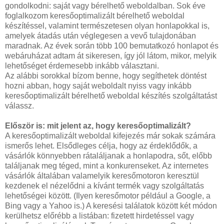
gondolkodni: saját vagy bérelhető weboldalban. Sok éve
foglalkozom keresőoptimalizált bérelhető weboldal
készítéssel, valamint természetesen olyan honlapokkal is,
amelyek átadás után véglegesen a vevő tulajdonában
maradnak. Az évek során több 100 bemutatkozó honlapot és
webáruházat adtam át sikeresen, így jól látom, mikor, melyik
lehetőséget érdemesebb inkább választani.
Az alábbi sorokkal bízom benne, hogy segíthetek döntést
hozni abban, hogy saját weboldalt nyiss vagy inkább
keresőoptimalizált bérelhető weboldal készítés szolgáltatást
válassz.
Először is: mit jelent az, hogy keresőoptimalizált?
A keresőoptimalizált weboldal kifejezés már sokak számára
ismerős lehet. Elsődleges célja, hogy az érdeklődők, a
vásárlók könnyebben rátaláljanak a honlapodra, sőt, előbb
találjanak meg téged, mint a konkurenseket. Az internetes
vásárlók általában valamelyik keresőmotoron keresztül
kezdenek el nézelődni a kívánt termék vagy szolgáltatás
lehetőségei között. (Ilyen keresőmotor például a Google, a
Bing vagy a Yahoo is.) A keresési találatok között két módon
kerülhetsz előrébb a listában: fizetett hirdetéssel vagy