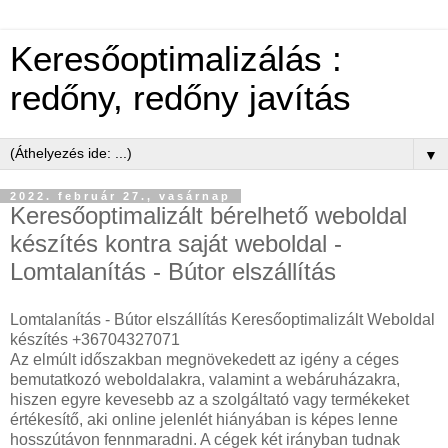
Keresőoptimalizálás :
redőny, redőny javítás
▼
2022. február 27., vasárnap
Keresőoptimalizált bérelhető weboldal
készítés kontra saját weboldal -
Lomtalanítás - Bútor elszállítás
Lomtalanítás - Bútor elszállítás Keresőoptimalizált Weboldal
készítés +36704327071
Az elmúlt időszakban megnövekedett az igény a céges
bemutatkozó weboldalakra, valamint a webáruházakra,
hiszen egyre kevesebb az a szolgáltató vagy termékeket
értékesítő, aki online jelenlét hiányában is képes lenne
hosszútávon fennmaradni. A cégek két irányban tudnak