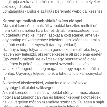
megkapja azokat a frissítéseket, fejlesztéseket, amelyekre
szükséged lehet.
Lomtalanítás - Bútor elszállítás bérelhető weboldal készítés
Keresőoptimalizált weboldalkészítés előnyei
Aki saját keresőoptimalizált weboldal készítés mellett dönt,
nem kell számolnia havi bérleti díjjal. Természetesen ettől
függetlenül meg kell fizetni azokat a költségeket, amelyek
egy honlap működtetéshez feltétlenül szükségesek, ami a
legtöbb esetben elenyésző (tárhely például).
Hátránya, hogy folyamatosan gondoskodni kell róla, hogy
legyen egy fejlesztő, aki rendelkezésre áll probléma esetén.
Egy webáruháznál, de akárcsak egy bemutatkozó oldal
esetében is például a karácsonyi szezonban kevés
vállalkozó engedheti meg magának, hogy napokra leáll a
honlap. Ugyanígy teljesen tönkre teheti a futó kampányokat
is.
A kötelező frissítésekkel, valamint a fejlesztésekkel
ugyanígy kalkulálni szükséges.
A saját keresőoptimalizált weboldal előnye természetesen,
hogy saját tulajdonban van és tulajdonképpen kötöttségek
nélkül végtelen módon személyre szabható. Teljesen a saját
ízlésedre szabhatod, olyan extra funkciókat építtethetsz