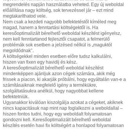
megrendelés napján használatba veheted. Egy új weboldal
előállítása nagy költség, sok tervezéssel jár – ezt mind
megtakaríthatod vele.
Nem csak a kezdeti nagyobb befektetéstől kíméled meg
magad, hanem a fenntartási költségektől is. Ha
keresőoptimalizált bérelhető weboldal készítést igényelsz,
nem kell fenntartanod fejlesztői csapatot, a felmerülő
problémák sok esetben a jelzésed nélkül is „maguktól
megoldódnak".
A költségekkel minden esetben előre tudsz kalkulálni,
hiszen van fixen egy havidíj és kész.
A keresőoptimalizált bérelhető weboldal készítést
mindenképpen ajánljuk azon cégek számára, akik még
frissek a piacon, ki akarják próbálni, hogy egyáltalán van-e a
számításaiknak megfelelő igény a termékükre,
szolgáltatásukra anélkül, hogy nagyobbat kellene
befektetniük.
Ugyanakkor kiválóan kiszolgálja azokat a cégeket, akiknek
nincs kapacitásuk nap mint nap foglalkozni a weboldallal –
hiszen fontos tudni, hogy egy weboldalt folyamatosan
gondozni kell. Keresőoptimalizált bérelhető weboldal
készítés esetén havi fix költségért a honlapod folyamatosan